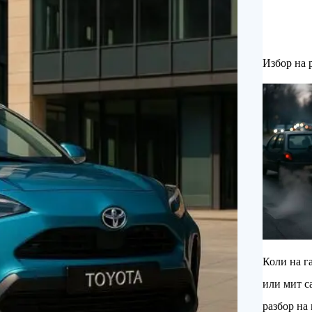
Избор на 
Коли на га
или мит с
разбор на