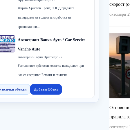
скорост (о
Фирма Христов Трейд ЕООД предлага
октомври 29
тапициране на волани и изработка на
ергономични…
Автосервиз Ванчо Ауто / Car Service
Vancho Auto
автосервиз
София
Прегледи: 77
Ремонтните дейности коите се извършват при
нас са следните: Ремонт и пълнене…
 всички обекти
Добави Обект
Отново но
правила з
септември 1