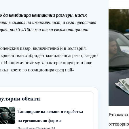
о да комбинира компактни размери, нисък
ини е символ на икономичност, а сега представя
щава под 5 л/100 км и ниски експлоатационни
ропейския пазар, включително и в България.
вършенстван хибриден задвижващ агрегат, заедно
та. Икономичният му характер е подчертан още
икъл, което го позиционира сред най-
улярни обекти
Тапициране на волани и изработка
Ето каква 
на ергономични форми
отговорно
Други
Банско
Прегледи: 74