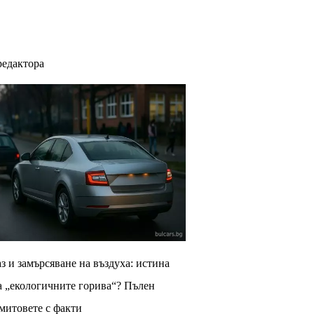
редактора
з и замърсяване на въздуха: истина
а „екологичните горива“? Пълен
 митовете с факти