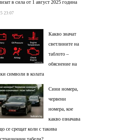
изат в сила от 1 август 2025 година
5 23:07
Какво значат
светлините на
таблото –
обяснение на
ки символи в колата
Сини номера,
червени
номера, кое
какво означава
що се срещат коли с такива
страционни табели?