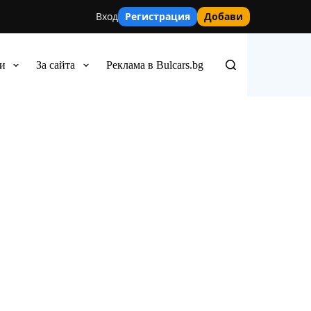
Вход
Регистрация
Добави
и
За сайта
Реклама в Bulcars.bg