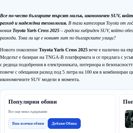
Все по-често българите търсят малък, икономичен SUV, койт
разход и надеждна технология.
В тази категория Toyota от год
новия
Toyota Yaris Cross 2025
– градски хибриден SUV, който обе
разходи. Това ли ще е новият хит по българските улици?
Новото поколение
Toyota Yaris Cross 2025
вече е налично на ев
Моделът е базиран на TNGA-B платформата и се предлага с усъ
с редица подобрения в електрониката, интериора и безопасност
повече с обещания разход под 5 литра на 100 км в комбиниран ц
икономичните SUV модели в момента.
Популярни обяви
Поп
Все още няма съдържание.
Виж всички обяви
Добави Обява