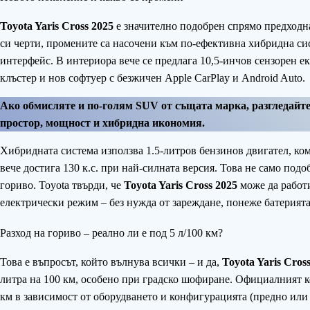
Toyota Yaris Cross 2025
е значително подобрен спрямо предходна
си черти, промените са насочени към по-ефективна хибридна си
интерфейс. В интериора вече се предлага 10,5-инчов сензорен е
клъстер и нов софтуер с безжичен Apple CarPlay и Android Auto.
Ако обмисляте и по-голям SUV от същата марка, разгледайт
простор, мощност и хибридна икономия.
Хибридната система използва 1.5-литров бензинов двигател, ко
вече достига 130 к.с. при най-силната версия. Това не само под
гориво. Toyota твърди, че
Toyota Yaris Cross 2025
може да работи
електрически режим – без нужда от зареждане, понеже батерията
Разход на гориво – реално ли е под 5 л/100 км?
Това е въпросът, който вълнува всички – и да,
Toyota Yaris Cros
литра на 100 км, особено при градско шофиране. Официалният к
км в зависимост от оборудването и конфигурацията (предно ил