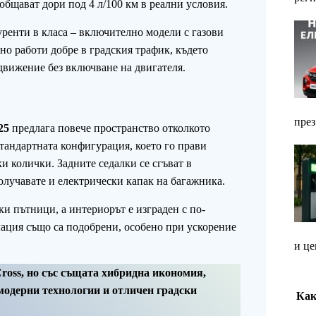
общават дори под 4 л/100 км в реални условия.
ренти в класа – включително модели с газови
о работи добре в градския трафик, където
движение без включване на двигателя.
през
25
предлага повече пространство отколкото
стандартната конфигурация, което го прави
и колички. Задните седалки се сгъват в
олучавате и електрически капак на багажника.
ки пътници, а интериорът е изграден с по-
ация също са подобрени, особено при ускорение
и це
Cross, но със същата хибридна икономия,
модерни технологии и отличен градски
Как