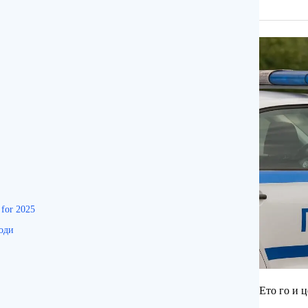
 for 2025
ходи
Ето го и 