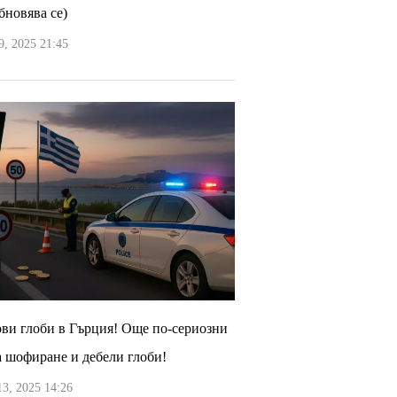
бновява се)
, 2025 21:45
ви глоби в Гърция! Още по-сериозни
а шофиране и дебели глоби!
3, 2025 14:26