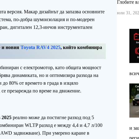
Глобите вл
та версия. Макар дизайнът да запазва основните
юли 31, 202
стема, по-добра шумоизолация и по-модерен
кран, дигитален 12,3-инчов инструментален
е и новия
Toyota RAV4 2025
, който комбинира
мбиниран с електромотор, като общата мощност
всич
обрява динамиката, но и оптимизира разхода на
 до 80% от времето в града в изцяло
 се презарежда по време на движение.
s 2025
реално може да постигне разход под 5
омбиниран WLTP разход е между 4,4 и 4,7 л/100
и за
и AWD задвижване). При умерено каране в
реги