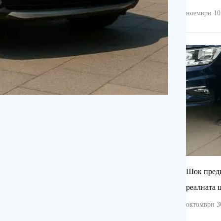
ноември 10,
Шок преди
реалната 
октомври 30