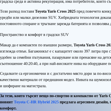
градска среда и активна рекуперация, има потребители, които съ
Този разход поставя
Toyota Yaris Cross 2025
пред повечето конку
уредби или малки дизелови SUV. Хибридната технология доказан
постоянното спиране и тръгване зарежда батерията и позволява 
Пространство и комфорт в градски SUV
Макар да е компактен по външни размери,
Toyota Yaris Cross 20
изглежда отвън. Багажникът е с капацитет около 397 литра при 
удобен за семейни пътувания, пазаруване или пренасяне на детск
съотношение 40:20:40, а при най-високите нива на оборудване п
Седалките са ергономични и с достатъчно място дори за по-висо
качествени материали от предишния модел. Нивата на шумоизол
и шофиране на магистрала.
За тези, които търсят нещо по-спортно и компактно от Yaris 
новият
Toyota C-HR Hybrid 2025
предлага агресивен дизайн, 
комфорт.