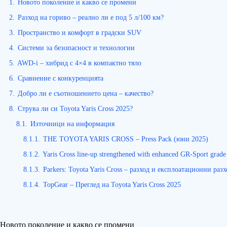
1.
Новото поколение и какво се промени
2.
Разход на гориво – реално ли е под 5 л/100 км?
3.
Пространство и комфорт в градски SUV
4.
Системи за безопасност и технологии
5.
AWD-i – хибрид с 4×4 в компактно тяло
6.
Сравнение с конкуренцията
7.
Добро ли е съотношението цена – качество?
8.
Струва ли си Toyota Yaris Cross 2025?
8.1.
Източници на информация
8.1.1.
THE TOYOTA YARIS CROSS – Press Pack (юни 2025)
8.1.2.
Yaris Cross line-up strengthened with enhanced GR-Sport grade
8.1.3.
Parkers: Toyota Yaris Cross – разход и експлоатационни раз
8.1.4.
TopGear – Преглед на Toyota Yaris Cross 2025
Новото поколение и какво се промени