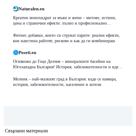
Naturalen.eu
Креатин монохидрат за мъже и жени – митове, истини,
цена и странични ефекти: пълно и професионално
ръководство
Фитнес добавки, които си струват парите: реални ефекти,
кои наистина работят, рискове и как да ги комбинираш
Poseti.eu
Огняново до Гоце Делчев – минералните басейни на
Югозападна България! История, забележителности и идеи
за почивка
Мелник – най-малкият град в България: къде се намира,
история, забележителности, население и хотели
Свързани материали