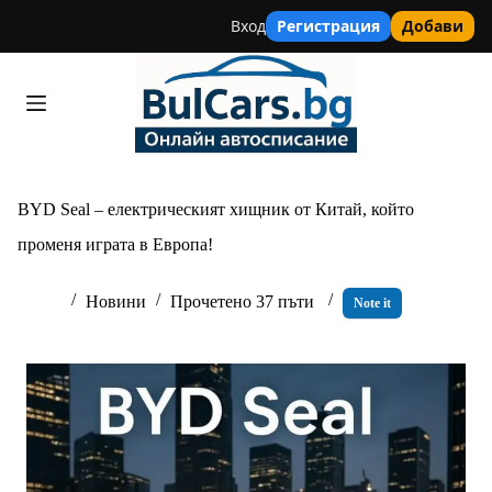
Вход
Регистрация
Добави
Skip
to
content
BYD Seal – електрическият хищник от Китай, който
променя играта в Европа!
Новини
Прочетено 37 пъти
Note it