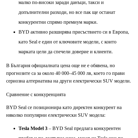
малко по-високи заради данъци, такси и
допълнителни разходи, но все пак ще останат
конкурентни спрямо премиум марки.
BYD активно разширява присъствието си в Европа,
като Seal е един от ключовите модели, с които
марката цели да спечели доверие и клиенти.
В България официалната цена още не е обявена, но
прогнозите са за около 40 000–45 000 лв, което го прави
сериозна алтернатива на други електрически SUV модели.
Сравнение с конкуренцията
BYD Seal се позиционира като директен конкурент на
няколко популярни електрически SUV модела:
Tesla Model 3
– BYD Seal предлага конкурентен