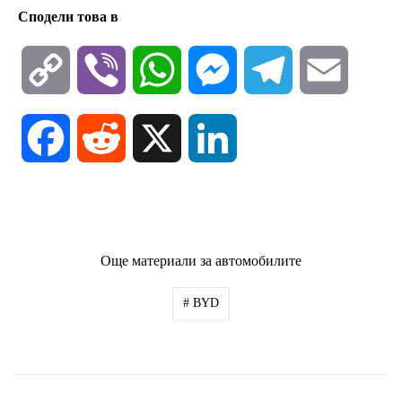
Сподели това в
C
V
W
M
T
E
o
i
h
e
e
m
F
R
X
L
p
b
a
s
l
a
a
e
i
y
e
t
s
e
i
c
d
n
Още материали за автомобилите
L
r
s
e
g
l
e
d
k
#
BYD
i
A
n
r
b
i
e
n
p
g
a
o
t
d