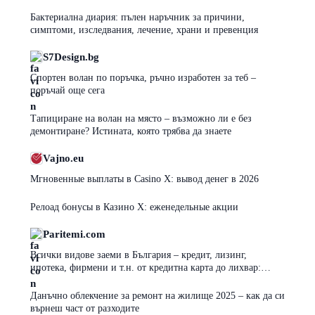
Бактериална диария: пълен наръчник за причини,
симптоми, изследвания, лечение, храни и превенция
S7Design.bg
Спортен волан по поръчка, ръчно изработен за теб –
поръчай още сега
Тапициране на волан на място – възможно ли е без
демонтиране? Истината, която трябва да знаете
Vajno.eu
Мгновенные выплаты в Casino X: вывод денег в 2026
Релоад бонусы в Казино Х: еженедельные акции
Paritemi.com
Всички видове заеми в България – кредит, лизинг,
ипотека, фирмени и т.н. от кредитна карта до лихвар:
плюсове, минуси и капани
Данъчно облекчение за ремонт на жилище 2025 – как да си
върнеш част от разходите