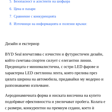
5.
Безопасност и асистенти на шофьора
6.
Цена и пазари
7.
Сравнение с конкуренцията
8.
Източници на информацията и полезни връзки:
Дизайн и екстериор
BYD Seal впечатлява с изчистен и футуристичен дизайн,
който съчетава спортен силует с елегантни линии.
Предницата е минималистична, с остри LED фарове и
характерна LED светлинна лента, която прелива през
цялата ширина на автомобила, придавайки му модерно и
разпознаваемо излъчване.
Аеродинамичната форма и ниската височина на купето
подобряват ефективността и увеличават пробега. Колата е
с размери, конкурентни на премиум седани, което ѝ