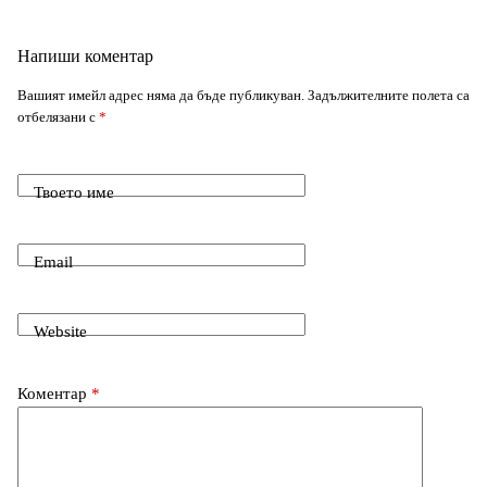
k
p
e
m
o
I
Напиши коментар
r
k
n
Вашият имейл адрес няма да бъде публикуван.
Задължителните полета са
отбелязани с
*
Твоето име
Email
Website
Коментар
*