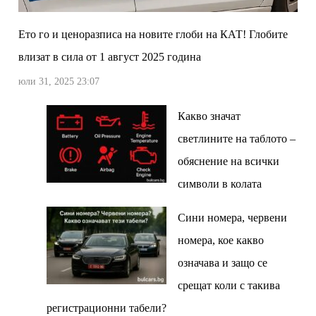
Ето го и ценоразписа на новите глоби на КАТ! Глобите
влизат в сила от 1 август 2025 година
юли 31, 2025 23:07
Какво значат
светлините на таблото –
обяснение на всички
символи в колата
Сини номера, червени
номера, кое какво
означава и защо се
срещат коли с такива
регистрационни табели?