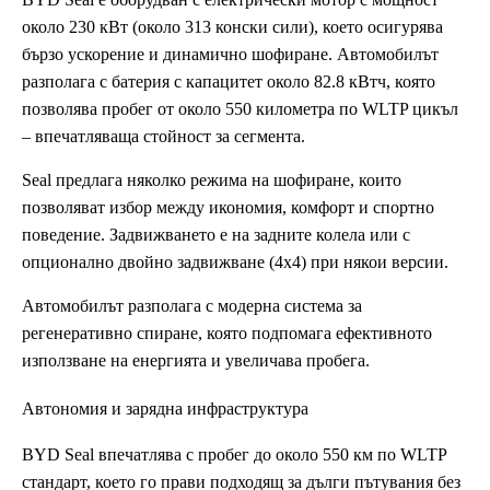
около 230 кВт (около 313 конски сили), което осигурява
бързо ускорение и динамично шофиране. Автомобилът
разполага с батерия с капацитет около 82.8 кВтч, която
позволява пробег от около 550 километра по WLTP цикъл
– впечатляваща стойност за сегмента.
Seal предлага няколко режима на шофиране, които
позволяват избор между икономия, комфорт и спортно
поведение. Задвижването е на задните колела или с
опционално двойно задвижване (4х4) при някои версии.
Автомобилът разполага с модерна система за
регенеративно спиране, която подпомага ефективното
използване на енергията и увеличава пробега.
Автономия и зарядна инфраструктура
BYD Seal впечатлява с пробег до около 550 км по WLTP
стандарт, което го прави подходящ за дълги пътувания без