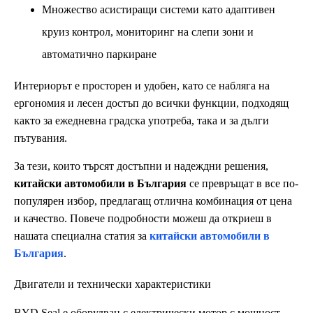
Множество асистиращи системи като адаптивен
круиз контрол, мониторинг на слепи зони и
автоматично паркиране
Интериорът е просторен и удобен, като се набляга на
ергономия и лесен достъп до всички функции, подходящ
както за ежедневна градска употреба, така и за дълги
пътувания.
За тези, които търсят достъпни и надеждни решения,
китайски автомобили в България
се превръщат в все по-
популярен избор, предлагащ отлична комбинация от цена
и качество. Повече подробности можеш да откриеш в
нашата специална статия за
китайски автомобили в
България
.
Двигатели и технически характеристики
BYD Seal е оборудван с електрически мотор с мощност