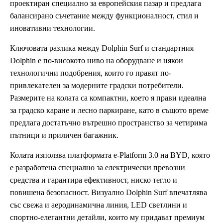
проектиран специално за европейския пазар и предлага
балансирано съчетание между функционалност, стил и
иновативни технологии.
Ключовата разлика между Dolphin Surf и стандартния
Dolphin е по-високото ниво на оборудване и някои
технологични подобрения, които го правят по-
привлекателен за модерните градски потребители.
Размерите на колата са компактни, което я прави идеална
за градско каране и лесно паркиране, като в същото време
предлага достатъчно вътрешно пространство за четирима
пътници и приличен багажник.
Колата използва платформата e-Platform 3.0 на BYD, която
е разработена специално за електрически превозни
средства и гарантира ефективност, ниско тегло и
повишена безопасност. Визуално Dolphin Surf впечатлява
със свежа и аеродинамична линия, LED светлини и
спортно-елегантни детайли, които му придават премиум