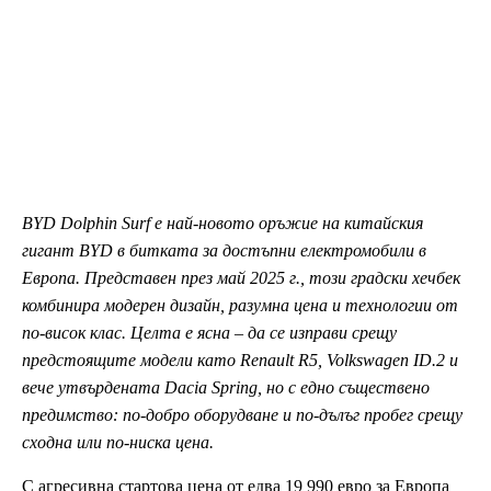
BYD Dolphin Surf е най-новото оръжие на китайския
гигант BYD в битката за достъпни електромобили в
Европа. Представен през май 2025 г., този градски хечбек
комбинира модерен дизайн, разумна цена и технологии от
по-висок клас. Целта е ясна – да се изправи срещу
предстоящите модели като Renault R5, Volkswagen ID.2 и
вече утвърдената Dacia Spring, но с едно съществено
предимство: по-добро оборудване и по-дълъг пробег срещу
сходна или по-ниска цена.
С агресивна стартова цена от едва 19 990 евро за Европа