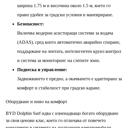
ширина 1.75 м и височина около 1.5 м, което го
прави удобен за градски условия и маневриране.
Безопасност:
Включва модерни асистиращи системи за водача
(ADAS), сред които автоматично аварийно спиране,
поддържане на лентата, интелигентен круиз контрол
и система за мониторинг на слепите зони.
Подвеска и управление:
Задвижването е предно, а окачването е адаптирано за
комфорт и стабилност при градско каране.
Оборудване и ниво на комфорт
BYD Dolphin Surf идва с изненадващо богато оборудване
за своя ценови клас, което го отличава от повечето
конкуренти в сегмента на достъпните електромобили.