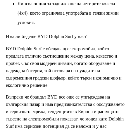
Липсва опция за задвижване на четирите колела
(4х4), което ограничава употребата в тежки зимни
условия.
Има ли бъдеще BYD Dolphin Surf у нас?
BYD Dolphin Surf е обещаващ електромобил, който
предлага отлично съотношение между цена, качество и
пробег. Със своя модерен дизайн, богато оборудване и
надеждна батерия, той отговаря на нуждите на
съвременния градски шофьор, който търси икономично и
екологично решение.
Въпреки че брандът BYD все още се утвърждава на
българския пазар и има предизвикателства с обслужването
и сервизната мрежа, тенденциите в Европа и растящото
търсене на електромобили показват, че модел като Dolphin
Surf има сериозен потенциал да се наложи и у нас.