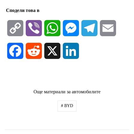
Сподели това в
C
V
W
M
T
E
o
i
h
e
e
m
F
R
X
L
p
b
a
s
l
a
a
e
i
y
e
t
s
e
i
c
d
n
Още материали за автомобилите
L
r
s
e
g
l
e
d
k
#
BYD
i
A
n
r
b
i
e
n
p
g
a
o
t
d