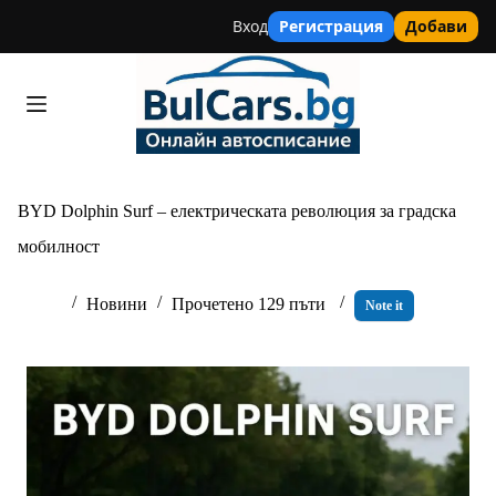
Вход
Регистрация
Добави
Skip
to
content
BYD Dolphin Surf – електрическата революция за градска
мобилност
Новини
Прочетено 129 пъти
Note it