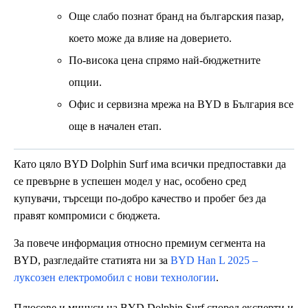
Още слабо познат бранд на българския пазар,
което може да влияе на доверието.
По-висока цена спрямо най-бюджетните
опции.
Офис и сервизна мрежа на BYD в България все
още в начален етап.
Като цяло BYD Dolphin Surf има всички предпоставки да
се превърне в успешен модел у нас, особено сред
купувачи, търсещи по-добро качество и пробег без да
правят компромиси с бюджета.
За повече информация относно премиум сегмента на
BYD, разгледайте статията ни за
BYD Han L 2025 –
луксозен електромобил с нови технологии
.
Плюсове и минуси на BYD Dolphin Surf според експерти и