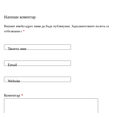
k
p
e
m
o
I
Напиши коментар
r
k
n
Вашият имейл адрес няма да бъде публикуван.
Задължителните полета са
отбелязани с
*
Твоето име
Email
Website
Коментар
*