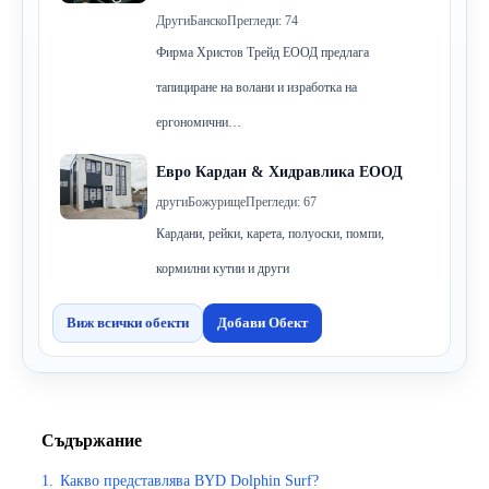
Други
Банско
Прегледи: 74
Фирма Христов Трейд ЕООД предлага
тапициране на волани и изработка на
ергономични…
Евро Кардан & Хидравлика ЕООД
други
Божурище
Прегледи: 67
Кардани, рейки, карета, полуоски, помпи,
кормилни кутии и други
Виж всички обекти
Добави Обект
Съдържание
1.
Какво представлява BYD Dolphin Surf?