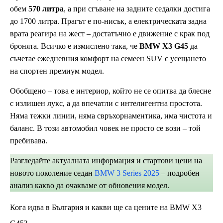
обем
570 литра
, а при сгъване на задните седалки достига
до 1700 литра. Прагът е по-нисък, а електрическата задна
врата реагира на жест – достатъчно е движение с крак под
бронята. Всичко е измислено така, че
BMW X3 G45
да
съчетае ежедневния комфорт на семеен SUV с усещането
на спортен премиум модел.
Обобщено – това е интериор, който не се опитва да блесне
с излишен лукс, а да впечатли с интелигентна простота.
Няма тежки линии, няма свръхорнаментика, има чистота и
баланс. В този автомобил човек не просто се вози – той
пребивава.
Разгледайте актуалната информация и стартови цени на
новото поколение седан
BMW 3 Series 2025
– подробен
анализ какво да очакваме от обновения модел.
Кога идва в България и какви ще са цените на BMW X3