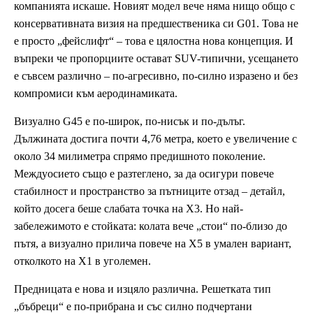
компанията искаше. Новият модел вече няма нищо общо с
консервативната визия на предшественика си G01. Това не
е просто „фейслифт“ – това е цялостна нова концепция. И
въпреки че пропорциите остават SUV-типични, усещането
е съвсем различно – по-агресивно, по-силно изразено и без
компромиси към аеродинамиката.
Визуално G45 е по-широк, по-нисък и по-дълъг.
Дължината достига почти 4,76 метра, което е увеличение с
около 34 милиметра спрямо предишното поколение.
Междуосието също е разтеглено, за да осигури повече
стабилност и пространство за пътниците отзад – детайл,
който досега беше слабата точка на X3. Но най-
забележимото е стойката: колата вече „стои“ по-близо до
пътя, а визуално прилича повече на X5 в умален вариант,
отколкото на X1 в уголемен.
Предницата е нова и изцяло различна. Решетката тип
„бъбреци“ е по-прибрана и със силно подчертани