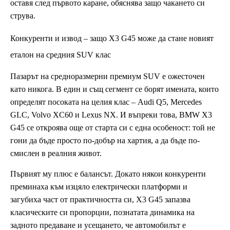
оставя след първото каране, обяснява защо чакането си
струва.
Конкуренти и извод – защо X3 G45 може да стане новият
еталон на средния SUV клас
Пазарът на средноразмерни премиум SUV е ожесточен
като никога. В един и същ сегмент се борят имената, които
определят посоката на целия клас – Audi Q5, Mercedes
GLC, Volvo XC60 и Lexus NX. И въпреки това, BMW X3
G45 се откроява още от старта си с една особеност: той не
гони да бъде просто по-добър на хартия, а да бъде по-
смислен в реалния живот.
Първият му плюс е балансът. Докато някои конкуренти
преминаха към изцяло електрически платформи и
загубиха част от практичността си, X3 G45 запазва
класическите си пропорции, познатата динамика на
задното предаване и усещането, че автомобилът е