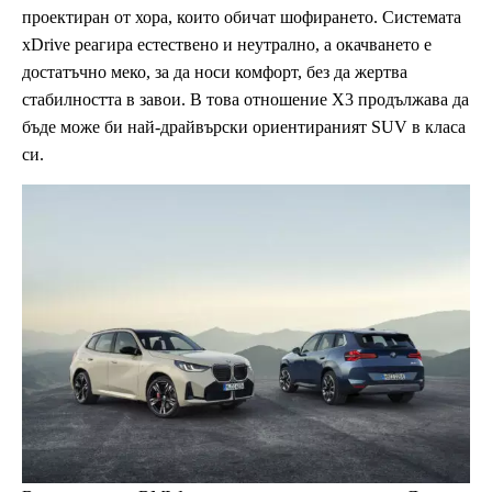
проектиран от хора, които обичат шофирането. Системата
xDrive реагира естествено и неутрално, а окачването е
достатъчно меко, за да носи комфорт, без да жертва
стабилността в завои. В това отношение X3 продължава да
бъде може би най-драйвърски ориентираният SUV в класа
си.