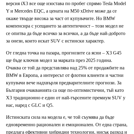
версия iX3 все още изостава по пробег спрямо Tesla Model
Y и Mercedes EQC, а цената на M50 xDrive може да се
окаже твърде висока за част от купувачите. Но BMW
компенсира с усещането за автентичност – този модел не
се опитва да бъде всичко за всички, а да бъде най-доброто
за онези, които искат SUV с истински характер.
От гледна точка на пазара, прогнозите са ясни – X3 G45
ще бъде ключов модел за марката през 2025 година.
Очаква се той да представлява над 25% от продажбите на
BMW в Европа, а интересът от флотни клиенти и частни
купувачи вече надхвърля предварителните прогнози. За
България очакванията са още по-оптимистични, тъй като
X3 традиционно е един от най-търсените премиум SUV у
нас, наред с GLC и Q5.
Истинската сила на модела е, че той съумява да бъде
едновременно рационален и емоционален. От една страна,
предлага ефективни хибридни технологии, нисък разход и