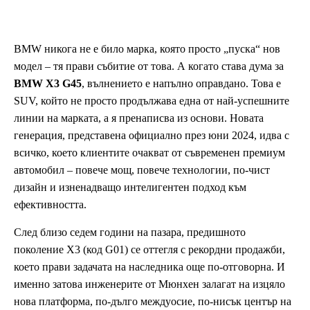
BMW никога не е било марка, която просто „пуска“ нов
модел – тя прави събитие от това. А когато става дума за
BMW X3 G45
, вълнението е напълно оправдано. Това е
SUV, който не просто продължава една от най-успешните
линии на марката, а я пренаписва из основи. Новата
генерация, представена официално през юни 2024, идва с
всичко, което клиентите очакват от съвременен премиум
автомобил – повече мощ, повече технологии, по-чист
дизайн и изненадващо интелигентен подход към
ефективността.
След близо седем години на пазара, предишното
поколение X3 (код G01) се оттегля с рекордни продажби,
което прави задачата на наследника още по-отговорна. И
именно затова инженерите от Мюнхен залагат на изцяло
нова платформа, по-дълго междуосие, по-нисък център на