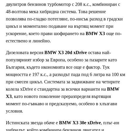
двулитров бензинов турбомотор с 208 к.с., комбиниран с
48-волтова мека хибридна система. Това решение
позволява по-гладко потегляне, по-нисък разход в градски
цикъл и моментално подаване на въртящ момент при
ускорение, което прави шофирането на
BMW X3
още по-
естествено и линейно.
Дизеловата версия
BMW X3 20d xDrive
остава най-
популярният избор за Европа, особено за пазарите като
България, където икономията все още е фактор. Тук
мощността е 197 к.с., а разходът пада под 6 литра на 100 км
при смесен цикъл. Системата за задвижване на четирите
колела xDrive е стандартна за всички варианти на
BMW
X3
, като новото поколение преразпределя въртящия
момент по-гъвкаво и предсказуемо, особено в хлъзгави
условия.
Истинската звезда обаче е
BMW X3 30e xDrive
, плъг-ин
хибридът, който комбинира бензинов двигател и