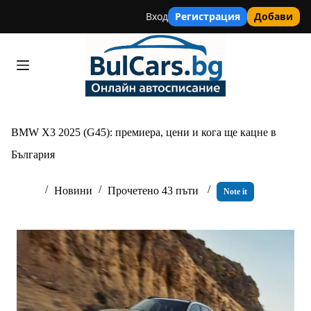
Вход
Регистрация
Добави
Skip
to
content
BMW X3 2025 (G45): премиера, цени и кога ще кацне в
България
Новини
Прочетено 43 пъти
Note it