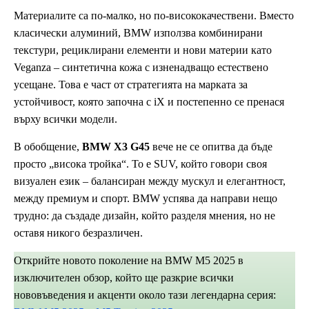
Материалите са по-малко, но по-висококачествени. Вместо
класически алуминий, BMW използва комбинирани
текстури, рециклирани елементи и нови материи като
Veganza – синтетична кожа с изненадващо естествено
усещане. Това е част от стратегията на марката за
устойчивост, която започна с iX и постепенно се пренася
върху всички модели.
В обобщение,
BMW X3 G45
вече не се опитва да бъде
просто „висока тройка“. То е SUV, който говори своя
визуален език – балансиран между мускул и елегантност,
между премиум и спорт. BMW успява да направи нещо
трудно: да създаде дизайн, който разделя мнения, но не
оставя никого безразличен.
Открийте новото поколение на BMW M5 2025 в
изключителен обзор, който ще разкрие всички
нововъведения и акценти около тази легендарна серия: