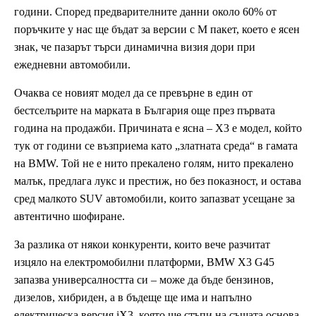
години. Според предварителните данни около 60% от
поръчките у нас ще бъдат за версии с M пакет, което е ясен
знак, че пазарът търси динамична визия дори при
ежедневни автомобили.
Очаква се новият модел да се превърне в един от
бестселърите на марката в България още през първата
година на продажби. Причината е ясна – X3 е модел, който
тук от години се възприема като „златната среда“ в гамата
на BMW. Той не е нито прекалено голям, нито прекалено
малък, предлага лукс и престиж, но без показност, и остава
сред малкото SUV автомобили, които запазват усещане за
автентично шофиране.
За разлика от някои конкуренти, които вече разчитат
изцяло на електромобилни платформи, BMW X3 G45
запазва универсалността си – може да бъде бензинов,
дизелов, хибриден, а в бъдеще ще има и напълно
електрическа версия iX3, която ще стъпи на същата основа.