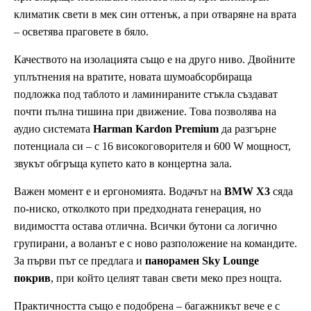
климатик свети в мек син оттенък, а при отваряне на врата
– осветява праговете в бяло.
Качеството на изолацията също е на друго ниво. Двойните
уплътнения на вратите, новата шумоабсорбираща
подложка под таблото и ламинираните стъкла създават
почти пълна тишина при движение. Това позволява на
аудио системата
Harman Kardon Premium
да разгърне
потенциала си – с 16 високоговорителя и 600 W мощност,
звукът обгръща купето като в концертна зала.
Важен момент е и ергономията. Водачът на
BMW X3
сяда
по-ниско, отколкото при предходната генерация, но
видимостта остава отлична. Всички бутони са логично
групирани, а воланът е с ново разположение на командите.
За първи път се предлага и
панорамен Sky Lounge
покрив
, при който целият таван свети меко през нощта.
Практичността също е подобрена – багажникът вече е с