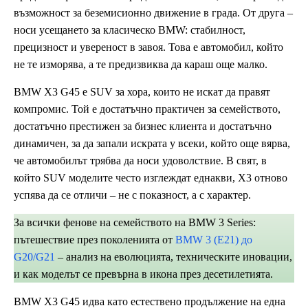
възможност за беземисионно движение в града. От друга –
носи усещането за класическо BMW: стабилност,
прецизност и увереност в завоя. Това е автомобил, който
не те изморява, а те предизвиква да караш още малко.
BMW X3 G45 е SUV за хора, които не искат да правят
компромис. Той е достатъчно практичен за семейството,
достатъчно престижен за бизнес клиента и достатъчно
динамичен, за да запали искрата у всеки, който още вярва,
че автомобилът трябва да носи удоволствие. В свят, в
който SUV моделите често изглеждат еднакви, X3 отново
успява да се отличи – не с показност, а с характер.
За всички фенове на семейството на BMW 3 Series:
пътешествие през поколенията от
BMW 3 (E21) до
G20/G21
– анализ на еволюцията, техническите иновации,
и как моделът се превърна в икона през десетилетията.
BMW X3 G45 идва като естествено продължение на една