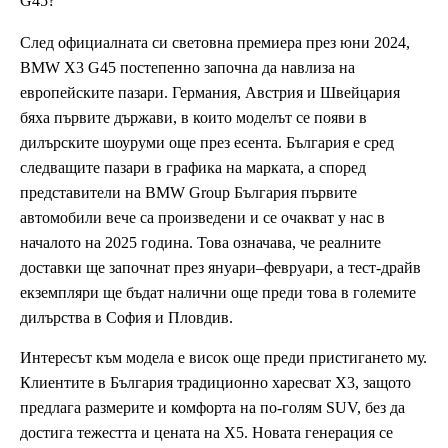
G45?
След официалната си световна премиера през юни 2024,
BMW X3 G45 постепенно започна да навлиза на
европейските пазари. Германия, Австрия и Швейцария
бяха първите държави, в които моделът се появи в
дилърските шоуруми още през есента. България е сред
следващите пазари в графика на марката, а според
представители на BMW Group България първите
автомобили вече са произведени и се очакват у нас в
началото на 2025 година. Това означава, че реалните
доставки ще започнат през януари–февруари, а тест-драйв
екземпляри ще бъдат налични още преди това в големите
дилърства в София и Пловдив.
Интересът към модела е висок още преди пристигането му.
Клиентите в България традиционно харесват X3, защото
предлага размерите и комфорта на по-голям SUV, без да
достига тежестта и цената на X5. Новата генерация се