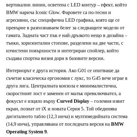
вертикални линии, осветена с LED контур – ефект, който
BMW нарича Iconic Glow. Фаровете са по-тесни и
агресивни, със специфична LED графика, която ще се
превърне в разпознаваем белег за следващите модели от
гамата. Задната част пък е най-дръзкото нещо в дизайна –
тънки, хоризонтални стопове, разделени на две части, с
изчистени повърхности и интегриран спойлер, който
създава спортна визия дори в базовите версии.
Интериорът е друга история. Ако G01 се опитваше да
съчетае класическа ергономия с лукс, то G45 вече играе в
друга лига. Централната конзола е минималистична,
скоростният лост е заменен от малък превключвател, а
фокусът е изцяло върху
Curved Display
– големия извит
екран, познат от iX и новата Серия 5. Той обединява
дигиталното табло (12,3 инча) и мултимедийната система
(14,9 инча), управлявана от последната версия на
BMW
Operating System 9
.