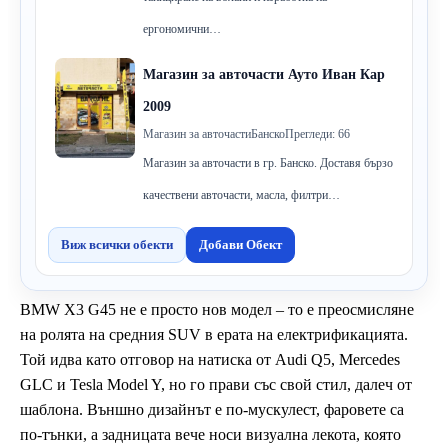
ергономични…
Магазин за авточасти Ауто Иван Кар
2009
Магазин за авточасти
Банско
Прегледи: 66
Магазин за авточасти в гр. Банско. Доставя бързо
качествени авточасти, масла, филтри…
Виж всички обекти
Добави Обект
BMW X3 G45 не е просто нов модел – то е преосмисляне
на ролята на средния SUV в ерата на електрификацията.
Той идва като отговор на натиска от Audi Q5, Mercedes
GLC и Tesla Model Y, но го прави със свой стил, далеч от
шаблона. Външно дизайнът е по-мускулест, фаровете са
по-тънки, а задницата вече носи визуална лекота, която