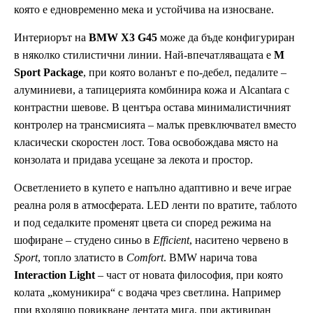
която е едновременно мека и устойчива на износване.
Интериорът на
BMW X3 G45
може да бъде конфигуриран
в няколко стилистични линии. Най-впечатляващата е
M
Sport Package
, при която воланът е по-дебел, педалите –
алуминиеви, а тапицерията комбинира кожа и Alcantara с
контрастни шевове. В центъра остава минималистичният
контролер на трансмисията – малък превключвател вместо
класически скоростен лост. Това освобождава място на
конзолата и придава усещане за лекота и простор.
Осветлението в купето е напълно адаптивно и вече играе
реална роля в атмосферата. LED ленти по вратите, таблото
и под седалките променят цвета си според режима на
шофиране – студено синьо в
Efficient
, наситено червено в
Sport
, топло златисто в
Comfort
. BMW нарича това
Interaction Light
– част от новата философия, при която
колата „комуникира“ с водача чрез светлина. Например
при входящо повикване лентата мига, при активиран