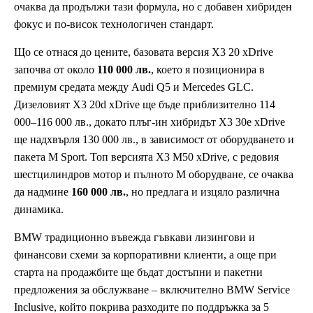
очаква да продължи тази формула, но с добавен хибриден
фокус и по-висок технологичен стандарт.
Що се отнася до цените, базовата версия X3 20 xDrive
започва от около
110 000 лв.
, което я позиционира в
премиум средата между Audi Q5 и Mercedes GLC.
Дизеловият X3 20d xDrive ще бъде приблизително 114
000–116 000 лв., докато плъг-ин хибридът X3 30e xDrive
ще надхвърля 130 000 лв., в зависимост от оборудването и
пакета M Sport. Топ версията X3 M50 xDrive, с редовия
шестцилиндров мотор и пълното M оборудване, се очаква
да надмине
160 000 лв.
, но предлага и изцяло различна
динамика.
BMW традиционно въвежда гъвкави лизингови и
финансови схеми за корпоративни клиенти, а още при
старта на продажбите ще бъдат достъпни и пакетни
предложения за обслужване – включително BMW Service
Inclusive, който покрива разходите по поддръжка за 5