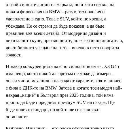
от най-силните линии на марката, но и като символ на
новата философия на BMW – разум, технология и
удоволствие в едно. Това е SUV, който не крещи, а
убеждава. Не се стреми да бъде показен, а да бъде
правилен във всеки детайл. От модерния дизайн и
дигиталното купе, през мощните, но ефективни двигатели,
до стабилното усещане на пътя – всичко в него говори за
зрялост.
И макар конкуренцията да е по-силна от всякога, X3 G45
има нещо, което никой алгоритъм не може да измери –
онази чиста, механична наслада от карането, която винаги
е била в ДНК-то на BMW. Затова и когато този модел най-
накрая „кацне“ в България през 2025 година, той няма
просто да бъде поредният премиум SUV на пазара. Ще
бъде новият стандарт, по който ще се сравняват
останалите.
Разбрано, Началник — ето блока оформен точно както