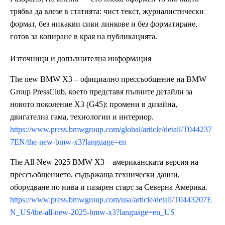
трябва да влезе в статията: чист текст, журналистически
формат, без никакви сиви линкове и без форматиране,
готов за копиране в края на публикацията.
Източници и допълнителна информация
The new BMW X3 – официално прессъобщение на BMW
Group PressClub, което представя пълните детайли за
новото поколение X3 (G45): промени в дизайна,
двигателна гама, технологии и интериор.
https://www.press.bmwgroup.com/global/article/detail/T044237
7EN/the-new-bmw-x3?language=en
The All-New 2025 BMW X3 – американската версия на
прессъобщението, съдържаща технически данни,
оборудване по нива и пазарен старт за Северна Америка.
https://www.press.bmwgroup.com/usa/article/detail/T0443207E
N_US/the-all-new-2025-bmw-x3?language=en_US