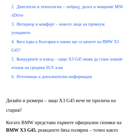
2.
Двигатели и технологии – хибрид, дизел и мощният M50
xDrive
3.
Интериор и комфорт – новото лице на премиум
усещането
4.
Кога идва в България и какви ще са цените на BMW X3
G45?
5.
Конкуренти и извод – защо X3 G45 може да стане новият
еталон на средния SUV клас
6.
Източници и допълнителна информация
Дизайн и размери – защо X3 G45 вече не прилича на
стария?
Когато BMW представи първите официални снимки на
BMW X3 G45
, реакциите бяха полярни – точно както