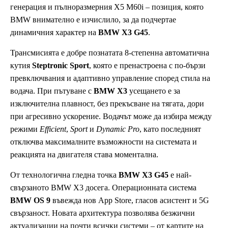
генерация и пълноразмерния X5 M60i – позиция, която
BMW внимателно е изчислило, за да подчертае
динамичния характер на
BMW X3 G45
.
Трансмисията е добре познатата 8-степенна автоматична
кутия
Steptronic Sport
, която е пренастроена с по-бързи
превключвания и адаптивно управление според стила на
водача. При пътуване с
BMW X3
усещането е за
изключителна плавност, без прекъсване на тягата, дори
при агресивно ускорение. Водачът може да избира между
режими
Efficient
,
Sport
и
Dynamic Pro
, като последният
отключва максималните възможности на системата и
реакцията на двигателя става моментална.
От технологична гледна точка
BMW X3 G45
е най-
свързаното BMW X3 досега. Операционната система
BMW OS 9
въвежда нов App Store, гласов асистент и 5G
свързаност. Новата архитектура позволява безжични
актуализации на почти всички системи – от картите на