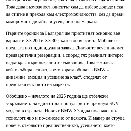
Това дава възможност клиентът сам да избере докъде иска
да стигне в прехода към електромобилността, без да прави
компромис с дизайна и усещането на марката.
Първите бройки за България ще пристигнат основно във
варианти X3 20d и X3 30e, като топ версията M50 ще се
предлага по индивидуална заявка. Дилърите вече приемат
предварителни резервации, а според тях реалният интерес
надхвърля първоначалните очаквания. „Това е модел,
който събира всичко, което хората обичат в BMW –
динамика, емоция и усещане за клас“, споделят от
представителството на марката.
Обобщено – началото на 2025 година ще отбележи
завръщането на един от най-популярните премиум SUV
модели в страната. Новият BMW X3 идва по-зряло, по-
технологично и по-смислено от всякога. И макар да струва
повече, отколкото предшественикът, усещането, което