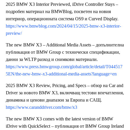
2025 BMW X3 Interior Previewed, iDrive Controller Stays –
подробен материал на BMWBlog, посветен на новия
интериор, операционната система OS9 и Curved Display.
https://www.bmwblog.com/2024/04/15/2025-bmw-x3-interior-
preview/
The new BMW X3 – Additional Media Assets – допълнителна
публикация от BMW Group с технически спецификации,
данни за WLTP разход и снимкови материали.
https://www.press.bmwgroup.com/global/article/detail/T044517
5EN/the-new-bmw-x3-additional-media-assets?language=en
2025 BMW X3 Review, Pricing, and Specs – обзор на Car and
Driver за новото BMW X3, включващ тестови впечатления,
динамика и ценови диапазон за Европа и САЩ.
https://www.caranddriver.com/bmw/x3
The new BMW X3 comes with the latest version of BMW
iDrive with QuickSelect – публикация от BMW Group Ireland