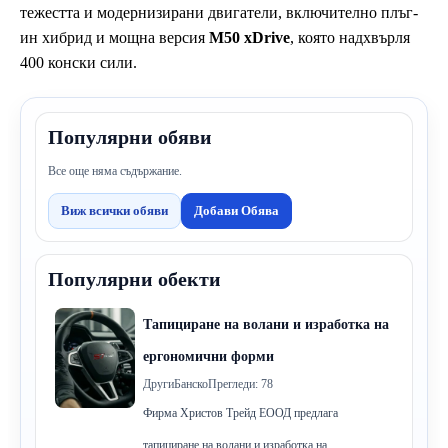
тежестта и модернизирани двигатели, включително плъг-
ин хибрид и мощна версия
M50 xDrive
, която надхвърля
400 конски сили.
Популярни обяви
Все още няма съдържание.
Виж всички обяви
Добави Обява
Популярни обекти
Тапициране на волани и изработка на
ергономични форми
Други
Банско
Прегледи: 78
Фирма Христов Трейд ЕООД предлага
тапициране на волани и изработка на