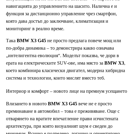
навигацията до управлението на шасито. Налична е и
функция за дистанционно управление чрез смартфон,
която дава достъп до заключване, климатизация и
мониторинг в реално време.
Така
BMW X3 G45
не просто предлага повече мощ или
по-добра динамика – то демонстрира какво означава
„интелигентна еволюция“. Моделът показва, че дори в
ерата на електрическите SUV-ове, има място за
BMW X3
,
което комбинира класически двигател, модерна хибридна
система и технологии, които мислят вместо теб.
Интериор и комфорт – новото лице на премиум усещането
Влизането в новото
BMW X3 G45
вече не е просто
преминаване в автомобил – това е преживяване. Още с
отварянето на вратите впечатление прави изчистената
архитектура, при която визуалният шум е сведен до
минимум. Всичко е подредено, логично и ориентирано