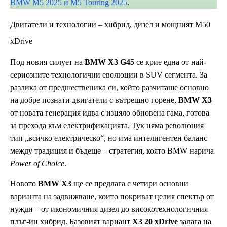
BMW M5 2025 и M5 Touring 2025
.
Двигатели и технологии – хибрид, дизел и мощният M50
xDrive
Под новия силует на
BMW X3 G45
се крие една от най-
сериозните технологични еволюции в SUV сегмента. За
разлика от предшественика си, който разчиташе основно
на добре познати двигатели с вътрешно горене,
BMW X3
от новата генерация идва с изцяло обновена гама, готова
за прехода към електрификацията. Тук няма революция
тип „всичко електрическо“, но има интелигентен баланс
между традиция и бъдеще – стратегия, която BMW нарича
Power of Choice
.
Новото
BMW X3
ще се предлага с четири основни
варианта на задвижване, които покриват целия спектър от
нужди – от икономичния дизел до високотехнологичния
плъг-ин хибрид. Базовият вариант
X3 20 xDrive
залага на