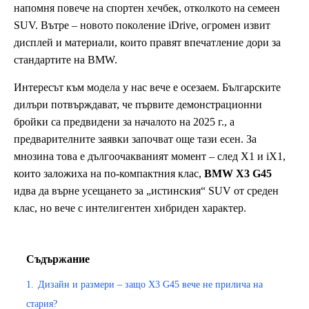
напомня повече на спортен хечбек, отколкото на семеен
SUV. Вътре – новото поколение iDrive, огромен извит
дисплей и материали, които правят впечатление дори за
стандартите на BMW.
Интересът към модела у нас вече е осезаем. Българските
дилъри потвърждават, че първите демонстрационни
бройки са предвидени за началото на 2025 г., а
предварителните заявки започват още тази есен. За
мнозина това е дългоочакваният момент – след X1 и iX1,
които заложиха на по-компактния клас,
BMW X3 G45
идва да върне усещането за „истинския“ SUV от среден
клас, но вече с интелигентен хибриден характер.
Съдържание
1.
Дизайн и размери – защо X3 G45 вече не прилича на
стария?