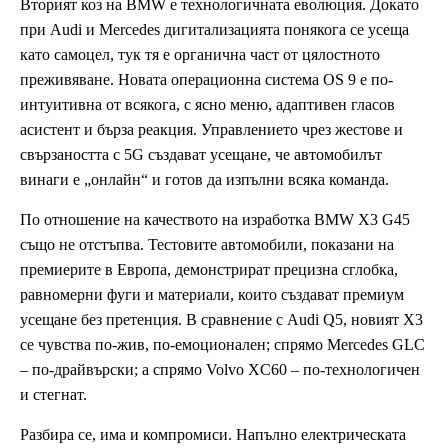
Вторият коз на BMW е технологичната еволюция. Докато
при Audi и Mercedes дигитализацията понякога се усеща
като самоцел, тук тя е органична част от цялостното
преживяване. Новата операционна система OS 9 е по-
интуитивна от всякога, с ясно меню, адаптивен гласов
асистент и бърза реакция. Управлението чрез жестове и
свързаността с 5G създават усещане, че автомобилът
винаги е „онлайн“ и готов да изпълни всяка команда.
По отношение на качеството на изработка BMW X3 G45
също не отстъпва. Тестовите автомобили, показани на
премиерите в Европа, демонстрират прецизна сглобка,
равномерни фуги и материали, които създават премиум
усещане без претенция. В сравнение с Audi Q5, новият X3
се чувства по-жив, по-емоционален; спрямо Mercedes GLC
– по-драйвърски; а спрямо Volvo XC60 – по-технологичен
и стегнат.
Разбира се, има и компромиси. Напълно електрическата