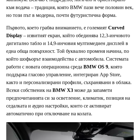
към водача – традиция, която BMW пази вече половин век,
но този път в модерна, почти футуристична форма.
Първото, което грабва вниманието, е големият
Curved
Display
– извитият екран, който обединява 12,3-инчовото
дигитално табло и 14,9-инчовия мултимедиен дисплей в
една обща повърхност. Той буквално променя начина, по
който шофьорът взаимодейства с автомобила. Системата
работи с новата операционна среда
BMW OS 9
, която
поддържа гласово управление, интегриран App Store,
както и персонализирани профили, съхранявани в облака.
Всеки собственик на
BMW X3
може да запамети
предпочитанията си за осветление, климатик, позиция на
седалката и аудио настройки, които се активират
автоматично при отключване на колата.