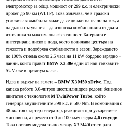
електромотор за обща мощност от 299 к.с. и електрически
пробег до 90 км (WLTP). Това означава, че в градски
условия автомобилът може да се движи напълно на ток, а
на дълги пътувания – да използва комбинацията от двата
източника за максимална ефективност. Батерията е
интегрирана ниско в пода, което понижава центъра на
тежестта и подобрява стабилността в завои. Зареждането
до 100% отнема около 2,5 часа на 11 kW бордово зарядно –
данни, които правят
BMW X3 30e
един от най-гъвкавите
SUV-ове в премиум класа.
Идва и върхът на гамата –
BMW X3 M50 xDrive
. Под
капака работи 3.0-литров шестцилиндров редови бензинов
двигател с технология
M TwinPower Turbo
, който
генерира внушителните 398 к.с. и 580 Nm. В комбинация с
48-волтов стартер-генератор, реакцията при ускорение е
мигновена, а времето от 0 до 100 км/ч е едва
4,6 секунди
.
Това поставя модела точно между X3 M40i от старата