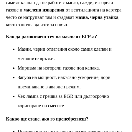
самият клапан да не работи с масло, сажди, изгорели
газове и
маслени изпарения
от вентилацията на картера
често се натрупват там и създават
мазна, черна утайка
,
която започва да изтича навън.
Как да разпознаеш теч на масло от ЕГР-а?
Мазни, черни отлагания около самия клапан и
металните връзки.
Миризма на изгорели газове под капака.
Загуба на мощност, накъсано ускорение, дори
преминаване в авариен режим.
Чек-лампа с грешка за EGR или дългосрочно
коригиране на смесите.
Какво ще стане, ако го пренебрегнеш?
Постепенно задръстване на всмукателния колектор