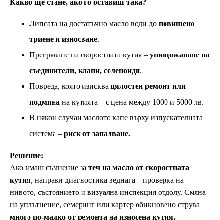
Какво ще стане, ако го оставиш така?
Липсата на достатъчно масло води до
повишено
триене и износване
.
Прегряване на скоростната кутия –
унищожаване на
съединители, клапи, соленоиди
.
Повреда, която изисква
цялостен ремонт или
подмяна
на кутията – с цена между 1000 и 5000 лв.
В някои случаи маслото капе върху изпускателната
система –
риск от запалване.
Решение:
Ако имаш съмнение за
теч на масло от скоростната
кутия
, направи диагностика веднага – проверка на
нивото, състоянието и визуална инспекция отдолу. Смяна
на уплътнение, семеринг или картер обикновено струва
много по-малко от ремонта на износена кутия.