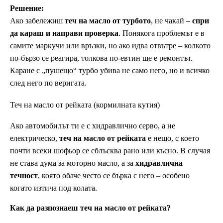
Решение:
Ако забележиш
теч на масло от турбото
, не чакай –
спри
да караш и направи проверка
. Понякога проблемът е в
самите маркучи или връзки, но ако идва отвътре – колкото
по-бързо се реагира, толкова по-евтин ще е ремонтът.
Каране с „пушещо“ турбо убива не само него, но и всичко
след него по веригата.
Теч на масло от рейката (кормилната кутия)
Ако автомобилът ти е с хидравлично серво, а не
електрическо,
теч на масло от рейката
е нещо, с което
почти всеки шофьор се сблъсква рано или късно. В случая
не става дума за моторно масло, а за
хидравлична
течност
, която обаче често се бърка с него – особено
когато изтича под колата.
Как да разпознаеш теч на масло от рейката?