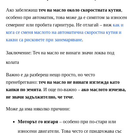
Ако забележиш
теч на масло около скоростната кутия
,
особено при автоматик, това може да е симптом за износен
семеринг или пробита гарнитура. Не отлагай – виж
как и
кога се сменя маслото на автоматична скоростна кутия и
какви са рисковете при занемаряване
.
Заключение: Теч на масло не винаги значи локва под
колата
Важно е да разбереш нещо просто, но често
пренебрегвано:
теч на масло не винаги изглежда като
капки по земята
. И още по-важно –
ако маслото изчезва,
не значи задължително, че тече
.
Може да има няколко причини:
Моторът го изгаря
– особено при по-стари или
износени двигатели. Това често се придружава със