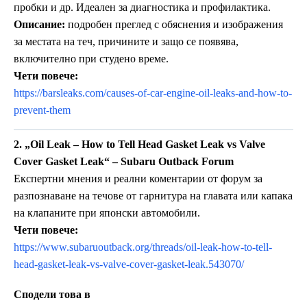
пробки и др. Идеален за диагностика и профилактика.
Описание:
подробен преглед с обяснения и изображения
за местата на теч, причините и защо се появява,
включително при студено време.
Чети повече:
https://barsleaks.com/causes-of-car-engine-oil-leaks-and-how-to-
prevent-them
2. „Oil Leak – How to Tell Head Gasket Leak vs Valve
Cover Gasket Leak“ – Subaru Outback Forum
Експертни мнения и реални коментарии от форум за
разпознаване на течове от гарнитура на главата или капака
на клапаните при японски автомобили.
Чети повече:
https://www.subaruoutback.org/threads/oil-leak-how-to-tell-
head-gasket-leak-vs-valve-cover-gasket-leak.543070/
Сподели това в