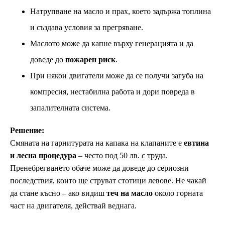
Натрупване на масло и прах, което задържа топлина
и създава условия за прегряване.
Маслото може да капне върху генерацията и да
доведе до
пожарен риск
.
При някои двигатели може да се получи загуба на
компресия, нестабилна работа и дори повреда в
запалителната система.
Решение:
Смяната на гарнитурата на капака на клапаните е
евтина
и лесна процедура
– често под 50 лв. с труда.
Пренебрегването обаче може да доведе до сериозни
последствия, които ще струват стотици левове. Не чакай
да стане късно – ако видиш
теч на масло
около горната
част на двигателя, действай веднага.