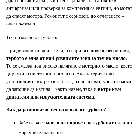
Диагностиката със „sniff тест“ (анализ на газовете в
антифриза) или проверка за компресия са евтини, но могат
да спасят мотора. Ремонтът е сериозен, но отлагането –
още по-скъпо.
Теч на масло от турбото
При дизеловите двигатели, а и при все повече бензинови,
турбото е една от най-уязвимите зони за теч на масло
.
То се смазва под високо налягане с моторното масло, което
циркулира постоянно през него. Ако лагерите или
уплътненията вътре започнат да се износват, маслото може
да започне да изтича – както навън, така и
вътре към
двигателя или изпускателната система
.
Как да разпознаеш теч на масло от турбото?
Забелязва се
масло по корпуса на турбината
или по
маркучите около нея.