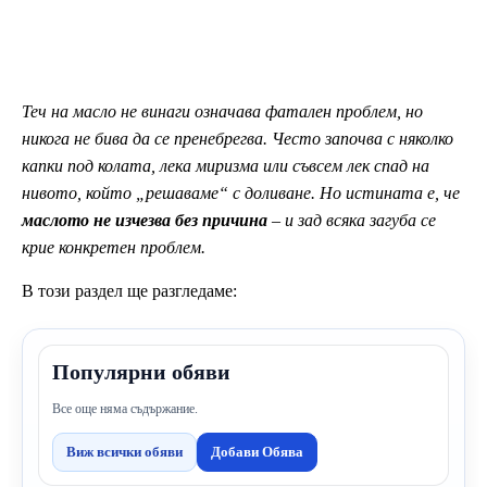
Теч на масло не винаги означава фатален проблем, но
никога не бива да се пренебрегва. Често започва с няколко
капки под колата, лека миризма или съвсем лек спад на
нивото, който „решаваме“ с доливане. Но истината е, че
маслото не изчезва без причина
– и зад всяка загуба се
крие конкретен проблем.
В този раздел ще разгледаме:
Популярни обяви
Все още няма съдържание.
Виж всички обяви
Добави Обява