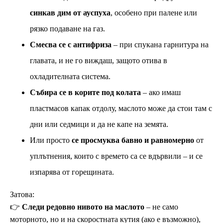
синкав дим от ауспуха
, особено при палене или
рязко подаване на газ.
Смесва се с антифриза
– при спукана гарнитура на
главата, и не го виждаш, защото отива в
охладителната система.
Събира се в корите под колата
– ако имаш
пластмасов капак отдолу, маслото може да стои там с
дни или седмици и да не капе на земята.
Или просто
се просмуква бавно и равномерно
от
уплътнения, които с времето са се вдървили – и се
изпарява от горещината.
Затова:
👉
Следи редовно нивото на маслото
– не само
моторното, но и на скоростната кутия (ако е възможно),