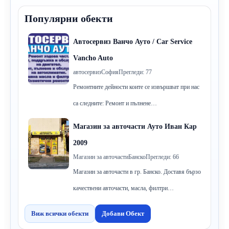
Популярни обекти
Автосервиз Ванчо Ауто / Car Service
Vancho Auto
автосервиз
София
Прегледи: 77
Ремонтните дейности коите се извършват при нас
са следните: Ремонт и пълнене…
Магазин за авточасти Ауто Иван Кар
2009
Магазин за авточасти
Банско
Прегледи: 66
Магазин за авточасти в гр. Банско. Доставя бързо
качествени авточасти, масла, филтри…
Виж всички обекти
Добави Обект