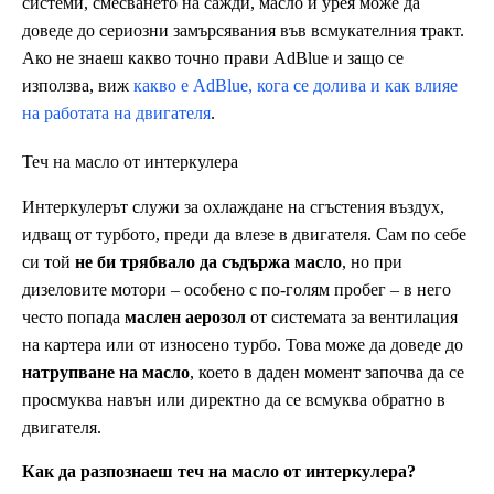
системи, смесването на сажди, масло и урея може да
доведе до сериозни замърсявания във всмукателния тракт.
Ако не знаеш какво точно прави AdBlue и защо се
използва, виж
какво е AdBlue, кога се долива и как влияе
на работата на двигателя
.
Теч на масло от интеркулера
Интеркулерът служи за охлаждане на сгъстения въздух,
идващ от турбото, преди да влезе в двигателя. Сам по себе
си той
не би трябвало да съдържа масло
, но при
дизеловите мотори – особено с по-голям пробег – в него
често попада
маслен аерозол
от системата за вентилация
на картера или от износено турбо. Това може да доведе до
натрупване на масло
, което в даден момент започва да се
просмуква навън или директно да се всмуква обратно в
двигателя.
Как да разпознаеш теч на масло от интеркулера?