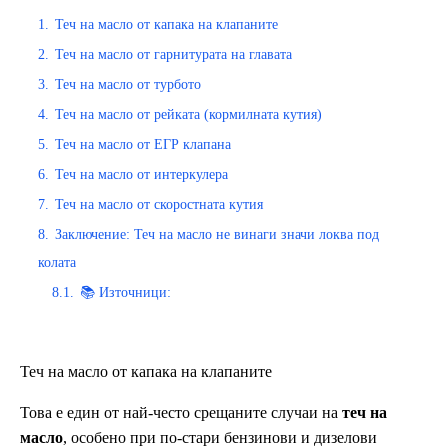
1.
Теч на масло от капака на клапаните
2.
Теч на масло от гарнитурата на главата
3.
Теч на масло от турбото
4.
Теч на масло от рейката (кормилната кутия)
5.
Теч на масло от ЕГР клапана
6.
Теч на масло от интеркулера
7.
Теч на масло от скоростната кутия
8.
Заключение: Теч на масло не винаги значи локва под
колата
8.1.
📚 Източници:
Теч на масло от капака на клапаните
Това е един от най-често срещаните случаи на
теч на
масло
, особено при по-стари бензинови и дизелови