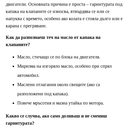
двигатели. Основната причина е проста – гарнитурата под
капака на клапаните се износва, втвърдява се или се
напуква с времето, особено ако колата е стояла дълго или е
карана с прегряване.
Как да разпознаеш теч на масло от капака на
клапаните?
Масло, стичащо се по блока на двигателя.
Миризма на изгоряло масло, особено при спрял
автомобил.
Маслени отлагания около свещите (ако са
разположени под капака).
Повече мръсотия и мазна утайка по мотора.
Какво се случва, ако само доливаш и не смениш
гарнитурата?