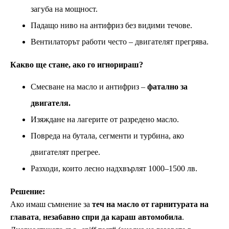
загуба на мощност.
Падащо ниво на антифриз без видими течове.
Вентилаторът работи често – двигателят прегрява.
Какво ще стане, ако го игнорираш?
Смесване на масло и антифриз –
фатално за
двигателя.
Изяждане на лагерите от разредено масло.
Повреда на бутала, сегменти и турбина, ако
двигателят прегрее.
Разходи, които лесно надхвърлят 1000–1500 лв.
Решение:
Ако имаш съмнение за
теч на масло от гарнитурата на
главата
,
незабавно спри да караш автомобила
.