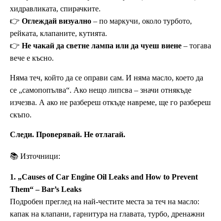
хидравликата, спирачките.
👉
Оглеждай визуално
– по маркучи, около турбото,
рейката, клапаните, кутията.
👉
Не чакай да светне лампа или да чуеш виене
– тогава
вече е късно.
Няма теч, който да се оправи сам. И няма масло, което да
се „самопопълва“. Ако нещо липсва – значи отнякъде
изчезва. А ако не разбереш откъде навреме, ще го разбереш
скъпо.
Следи. Проверявай. Не отлагай.
📚 Източници:
1. „Causes of Car Engine Oil Leaks and How to Prevent
Them“ – Bar’s Leaks
Подробен преглед на най-честите места за теч на масло:
капак на клапани, гарнитура на главата, турбо, дренажни