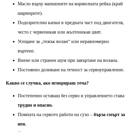
Масло върху маншоните на кормилната рейка (край
шарнирите).
Подозрителни капки в предната част под двигателя,
често с червеникав или жълтеникав цвят.
Усещане за „тежък волан“ или неравномерно
въртене.
Виене или странен шум при завъртане на волана.
Постоянно доливане на течност за сервоуправление.
Какво се случва, ако игнорираш теча?
Постепенно оставаш без серво и управлението става
трудно и опасно.
Помпата на сервото работи на сухо –
бърза смърт за
нея.