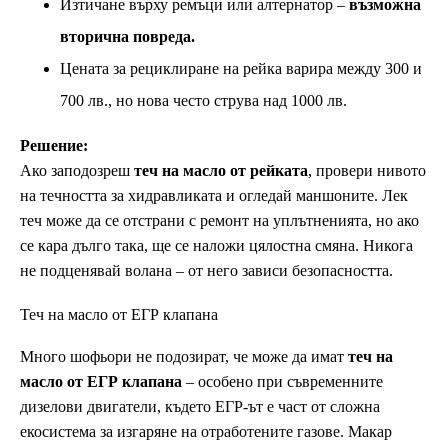
Изтичане върху ремъци или алтернатор –
възможна
вторична повреда.
Цената за рециклиране на рейка варира между 300 и
700 лв., но нова често струва над 1000 лв.
Решение:
Ако заподозреш
теч на масло от рейката
, провери нивото
на течността за хидравликата и огледай маншоните. Лек
теч може да се отстрани с ремонт на уплътненията, но ако
се кара дълго така, ще се наложи цялостна смяна. Никога
не подценявай волана – от него зависи безопасността.
Теч на масло от ЕГР клапана
Много шофьори не подозират, че може да имат
теч на
масло от ЕГР клапана
– особено при съвременните
дизелови двигатели, където ЕГР-ът е част от сложна
екосистема за изгаряне на отработените газове. Макар