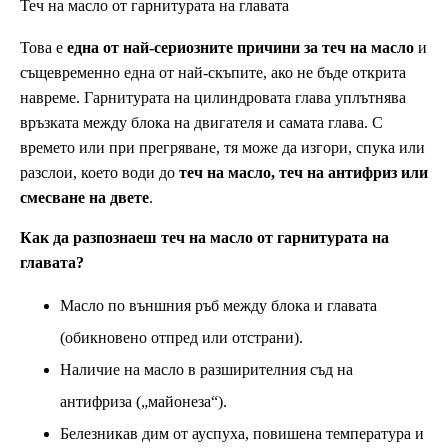
Теч на масло от гарнитурата на главата
Това е
една от най-сериозните причини за теч на масло
и
същевременно една от най-скъпите, ако не бъде открита
навреме. Гарнитурата на цилиндровата глава уплътнява
връзката между блока на двигателя и самата глава. С
времето или при прегряване, тя може да изгори, спука или
разслои, което води до
теч на масло, теч на антифриз или
смесване на двете
.
Как да разпознаеш теч на масло от гарнитурата на
главата?
Масло по външния ръб между блока и главата
(обикновено отпред или отстрани).
Наличие на масло в разширителния съд на
антифриза („майонеза“).
Белезникав дим от ауспуха, повишена температура и