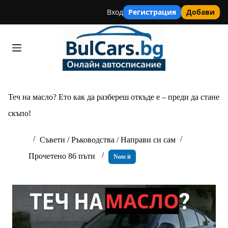
Вход
Регистрация
Добави
Skip
to
content
Теч на масло? Ето как да разбереш откъде е – преди да стане
скъпо!
Съвети / Ръководства / Направи си сам
Прочетено 86 пъти
Note it