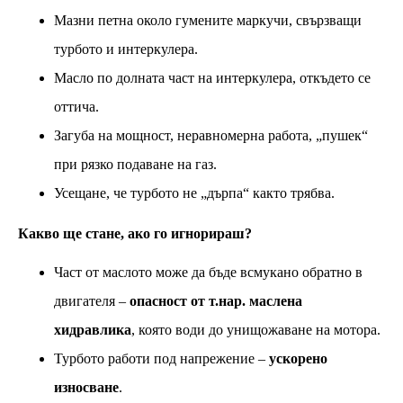
Мазни петна около гумените маркучи, свързващи
турбото и интеркулера.
Масло по долната част на интеркулера, откъдето се
оттича.
Загуба на мощност, неравномерна работа, „пушек“
при рязко подаване на газ.
Усещане, че турбото не „дърпа“ както трябва.
Какво ще стане, ако го игнорираш?
Част от маслото може да бъде всмукано обратно в
двигателя –
опасност от т.нар. маслена
хидравлика
, която води до унищожаване на мотора.
Турбото работи под напрежение –
ускорено
износване
.