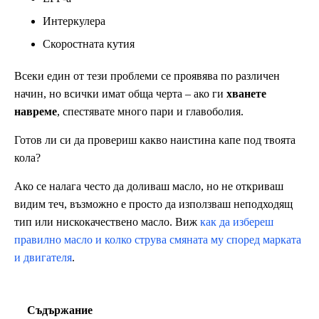
Интеркулера
Скоростната кутия
Всеки един от тези проблеми се проявява по различен
начин, но всички имат обща черта – ако ги
хванете
навреме
, спестявате много пари и главоболия.
Готов ли си да провериш какво наистина капе под твоята
кола?
Ако се налага често да доливаш масло, но не откриваш
видим теч, възможно е просто да използваш неподходящ
тип или нискокачествено масло. Виж
как да избереш
правилно масло и колко струва смяната му според марката
и двигателя
.
Съдържание