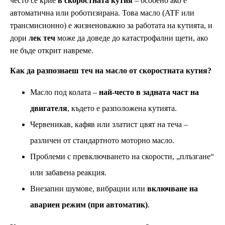
често се крие
в скоростната кутия
– особено ако е
автоматична или роботизирана. Това масло (ATF или
трансмисионно) е жизненоважно за работата на кутията, и
дори
лек теч
може да доведе до катастрофални щети, ако
не бъде открит навреме.
Как да разпознаеш теч на масло от скоростната кутия?
Масло под колата –
най-често в задната част на
двигателя
, където е разположена кутията.
Червеникав, кафяв или златист цвят на теча –
различен от стандартното моторно масло.
Проблеми с превключването на скорости, „плъзгане“
или забавена реакция.
Внезапни шумове, вибрации или
включване на
авариен режим (при автоматик)
.