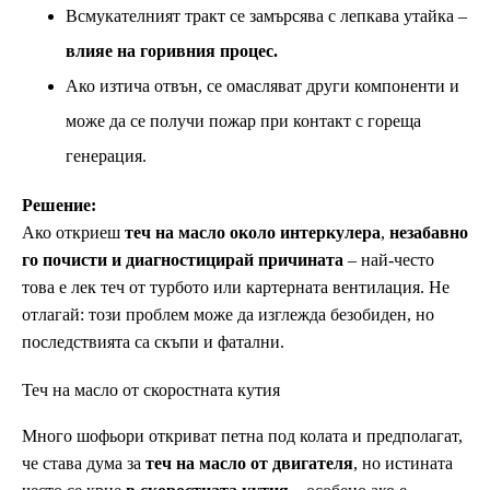
Всмукателният тракт се замърсява с лепкава утайка –
влияе на горивния процес.
Ако изтича отвън, се омасляват други компоненти и
може да се получи пожар при контакт с гореща
генерация.
Решение:
Ако откриеш
теч на масло около интеркулера
,
незабавно
го почисти и диагностицирай причината
– най-често
това е лек теч от турбото или картерната вентилация. Не
отлагай: този проблем може да изглежда безобиден, но
последствията са скъпи и фатални.
Теч на масло от скоростната кутия
Много шофьори откриват петна под колата и предполагат,
че става дума за
теч на масло от двигателя
, но истината