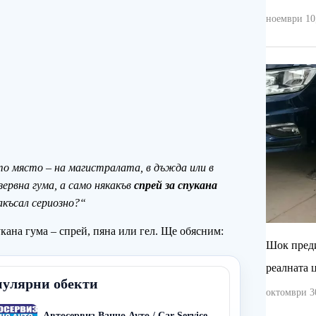
ноември 10,
то място – на магистралата, в дъжда или в
ервна гума, а само някакъв
спрей за спукана
акъсал сериозно?“
кана гума – спрей, пяна или гел. Ще обясним:
Шок преди
реалната 
улярни обекти
октомври 30
Автосервиз Ванчо Ауто / Car Service