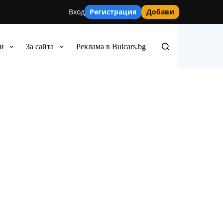
Вход
Регистрация
Добави
и
За сайта
Реклама в Bulcars.bg