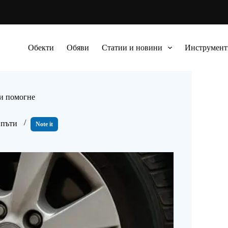
Обекти
Обяви
Статии и новини
Инструмент
ти помогне
 пъти
Note it