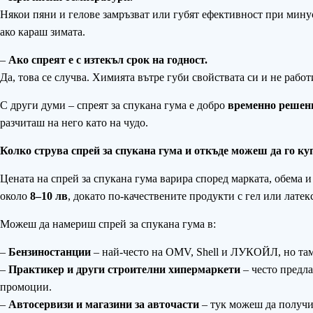
Някои пяни и гелове замръзват или губят ефективност при мину
ако караш зимата.
–
Ако спреят е с изтекъл срок на годност.
Да, това се случва. Химията вътре губи свойствата си и не работ
С други думи – спреят за спукана гума е добро
временно решен
разчиташ на него като на чудо.
Колко струва спрей за спукана гума и откъде можеш да го к
Цената на спрей за спукана гума варира според марката, обема 
около
8–10 лв
, докато по-качествените продукти с гел или латек
Можеш да намериш спрей за спукана гума в:
–
Бензиностанции
– най-често на OMV, Shell и ЛУКОЙЛ, но там
–
Практикер и други строителни хипермаркети
– често предла
промоции.
–
Автосервизи и магазини за авточасти
– тук можеш да получиш