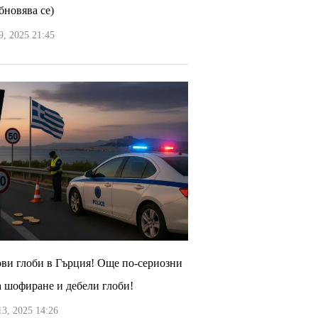
бновява се)
, 2025 21:45
ви глоби в Гърция! Още по-сериозни
а шофиране и дебели глоби!
3, 2025 14:26