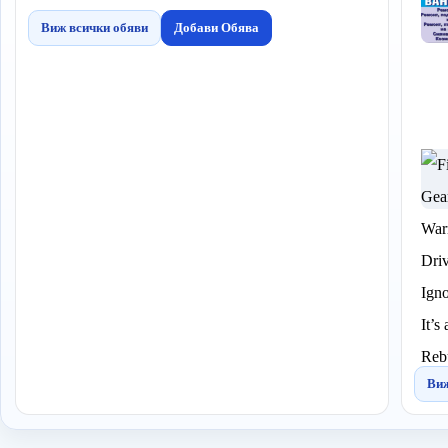
Виж всички обяви
Добави Обява
Виж