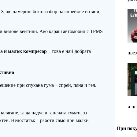
LX ще намериш богат избор на спрейове и пяни,
чки видове вентили. Ако караш автомобил с TPMS
ма и малък компресор
– това е най-добрата
през
ективно
ешение при спукана гума – спрей, пяна и гел.
и це
лягане, за да надуе и запечата гумата за
актен. Недостатък – работи само при малки
При поку