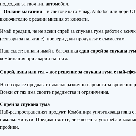
подходящ за твоя тип автомобил.
–
Онлайн магазини
– в сайтове като Emag, Autodoc или дори O
включително с реални мнения от клиенти.
Имай предвид, че не всеки спрей за спукана гума работи с вси
(сензори за налягане), провери дали продуктът е съвместим.
Наш съвет: винаги имай в багажника
един спрей за спукана гу
комбинация при аварии на пътя.
Спрей, пяна или гел – кое решение за спукана гума е най-еф
На пазара се предлагат няколко различни варианта за временно р
Всеки от тях има своите предимства и ограничения.
Спрей за спукана гума
Най-разпространеният продукт. Комбинира уплътняваща пяна с на
няколко минути. Предимството е, че е лесен за употреба и комп
пробиви.