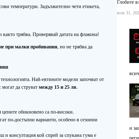
Глобите вл
сови температури. Задължително чети етикета,
юли 31, 202
и както трябва. Проверявай датата на флакона!
ие при малки пробивания
, но не трябва да
упиш
всич
и технологията. Най-евтините модели започват от
с могат да струват
между 15 и 25 лв
.
 цените обикновено са по-високи.
гат по-достъпни варианти, особено в сезонни
и за
 и консултация кой спрей за спукана гума е
реги