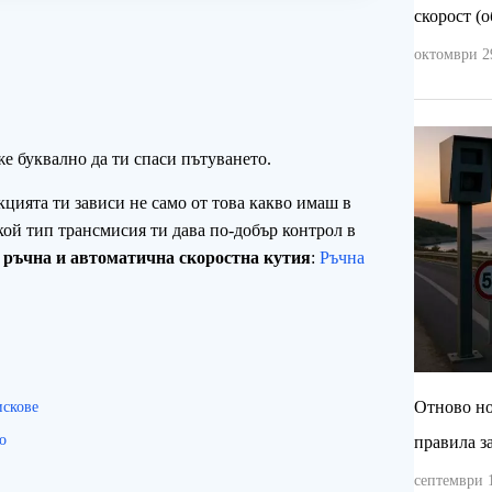
скорост (о
октомври 29
е буквално да ти спаси пътуването.
акцията ти зависи не само от това какво имаш в
кой тип трансмисия ти дава по-добър контрол в
у
ръчна и автоматична скоростна кутия
:
Ръчна
Отново но
искове
о
правила з
септември 1