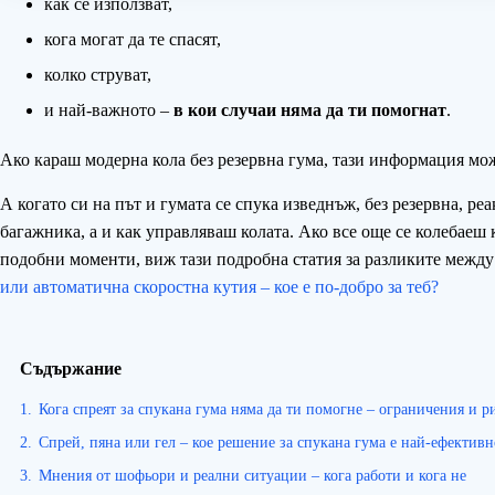
как се използват,
кога могат да те спасят,
колко струват,
и най-важното –
в кои случаи няма да ти помогнат
.
Ако караш модерна кола без резервна гума, тази информация мож
А когато си на път и гумата се спука изведнъж, без резервна, ре
багажника, а и как управляваш колата. Ако все още се колебаеш 
подобни моменти, виж тази подробна статия за разликите межд
или автоматична скоростна кутия – кое е по-добро за теб?
Съдържание
1.
Кога спреят за спукана гума няма да ти помогне – ограничения и р
2.
Спрей, пяна или гел – кое решение за спукана гума е най-ефективн
3.
Мнения от шофьори и реални ситуации – кога работи и кога не