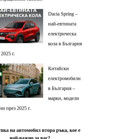
Dacia Spring –
най-евтината
електрическа
кола в България
 2025 г.
Китайски
електромобили
в България –
марки, модели
ни през 2025 г.
пка на автомобил втора ръка, кое е
най-важно за вас?