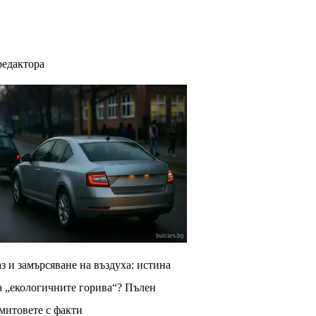
редактора
з и замърсяване на въздуха: истина
а „екологичните горива“? Пълен
 митовете с факти