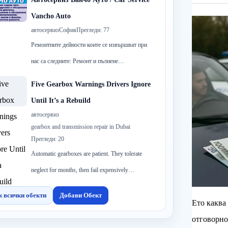
Vancho Auto
автосервиз
София
Прегледи: 77
Ремонтните дейности коите се извършват при
нас са следните: Ремонт и пълнене…
Five Gearbox Warnings Drivers Ignore
Until It’s a Rebuild
автосервиз
gearbox and transmission repair in Dubai
Прегледи: 20
Automatic gearboxes are patient. They tolerate
neglect for months, then fail expensively…
 всички обекти
Добави Обект
Ето каква 
отговорно