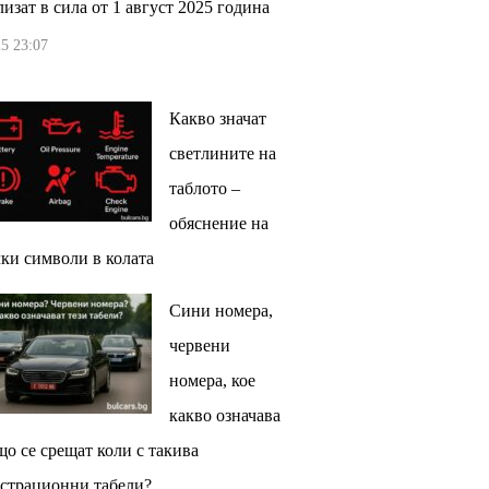
изат в сила от 1 август 2025 година
5 23:07
Какво значат
светлините на
таблото –
обяснение на
ки символи в колата
Сини номера,
червени
номера, кое
какво означава
що се срещат коли с такива
страционни табели?