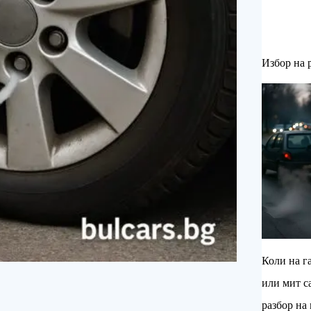
Избор на 
Коли на га
или мит с
разбор на