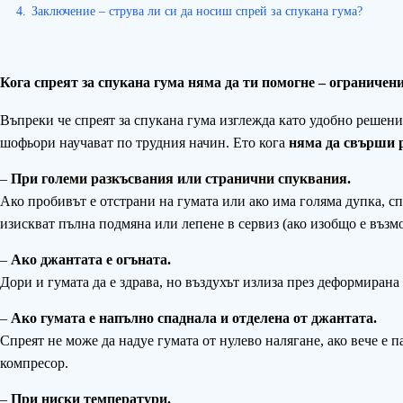
4.
Заключение – струва ли си да носиш спрей за спукана гума?
Кога спреят за спукана гума няма да ти помогне – ограничен
Въпреки че спреят за спукана гума изглежда като удобно решени
шофьори научават по трудния начин. Ето кога
няма да свърши 
–
При големи разкъсвания или странични спуквания.
Ако пробивът е отстрани на гумата или ако има голяма дупка, сп
изискват пълна подмяна или лепене в сервиз (ако изобщо е възм
–
Ако джантата е огъната.
Дори и гумата да е здрава, но въздухът излиза през деформирана 
–
Ако гумата е напълно спаднала и отделена от джантата.
Спреят не може да надуе гумата от нулево налягане, ако вече е п
компресор.
–
При ниски температури.