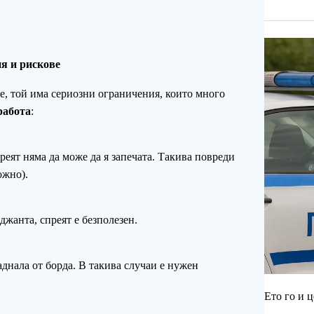
ия и рискове
е, той има сериозни ограничения, които много
работа
:
реят няма да може да я запечата. Такива повреди
ожно).
джанта, спреят е безполезен.
аднала от борда. В такива случаи е нужен
Ето го и 