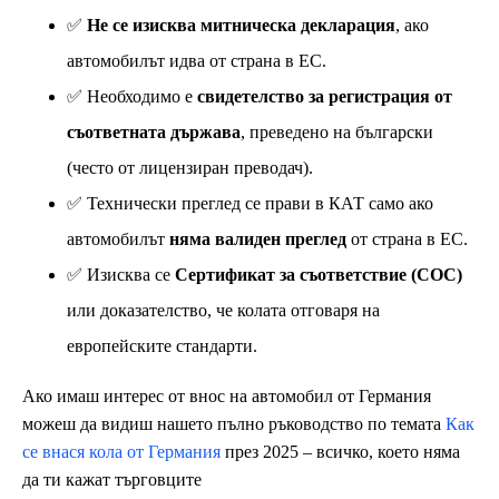
✅
Не се изисква митническа декларация
, ако
автомобилът идва от страна в ЕС.
✅ Необходимо е
свидетелство за регистрация от
съответната държава
, преведено на български
(често от лицензиран преводач).
✅ Технически преглед се прави в КАТ само ако
автомобилът
няма валиден преглед
от страна в ЕС.
✅ Изисква се
Сертификат за съответствие (COC)
или доказателство, че колата отговаря на
европейските стандарти.
Ако имаш интерес от внос на автомобил от Германия
можеш да видиш нашето пълно ръководство по темата
Как
се внася кола от Германия
през 2025 – всичко, което няма
да ти кажат търговците