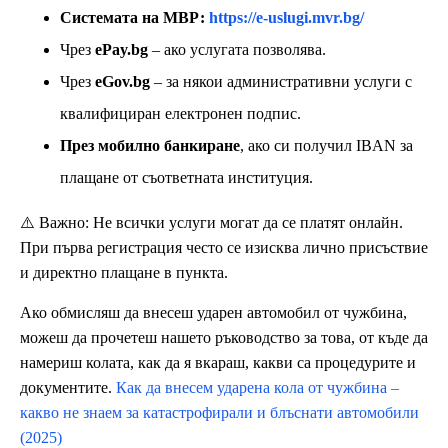
Системата на МВР:
https://e-uslugi.mvr.bg/
Чрез
ePay.bg
– ако услугата позволява.
Чрез
eGov.bg
– за някои административни услуги с
квалифициран електронен подпис.
През мобилно банкиране
, ако си получил IBAN за
плащане от съответната институция.
⚠️ Важно: Не всички услуги могат да се платят онлайн.
При първа регистрация често се изисква лично присъствие
и директно плащане в пункта.
Ако обмисляш да внесеш ударен автомобил от чужбина,
можеш да прочетеш нашето ръководство за това, от къде да
намериш колата, как да я вкараш, какви са процедурите и
документите.
Как да внесем ударена кола от чужбина –
какво не знаем за катастрофирали и блъснати автомобили
(2025)