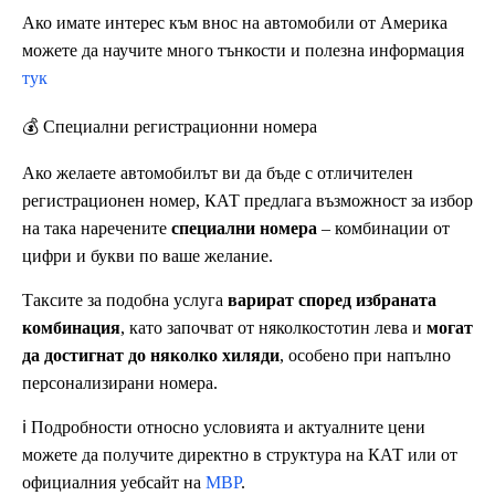
Ако имате интерес към внос на автомобили от Америка
можете да научите много тънкости и полезна информация
тук
💰 Специални регистрационни номера
Ако желаете автомобилът ви да бъде с отличителен
регистрационен номер, КАТ предлага възможност за избор
на така наречените
специални номера
– комбинации от
цифри и букви по ваше желание.
Таксите за подобна услуга
варират според избраната
комбинация
, като започват от няколкостотин лева и
могат
да достигнат до няколко хиляди
, особено при напълно
персонализирани номера.
ℹ️ Подробности относно условията и актуалните цени
можете да получите директно в структура на КАТ или от
официалния уебсайт на
МВР
.