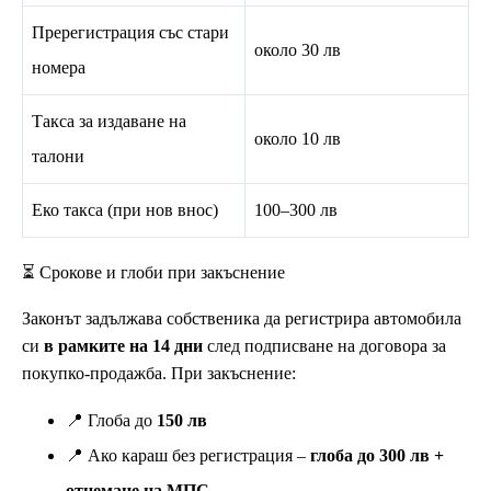
Пререгистрация със стари
около 30 лв
номера
Такса за издаване на
около 10 лв
талони
Еко такса (при нов внос)
100–300 лв
⏳ Срокове и глоби при закъснение
Законът задължава собственика да регистрира автомобила
си
в рамките на 14 дни
след подписване на договора за
покупко-продажба. При закъснение:
📍 Глоба до
150 лв
📍 Ако караш без регистрация –
глоба до 300 лв +
отнемане на МПС