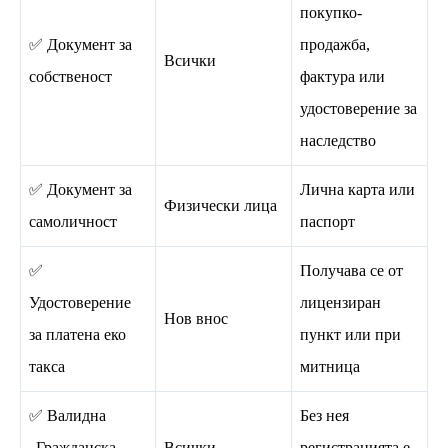
покупко-
✅ Документ за
продажба,
Всички
собственост
фактура или
удостоверение за
наследство
✅ Документ за
Лична карта или
Физически лица
самоличност
паспорт
✅
Получава се от
Удостоверение
лицензиран
Нов внос
за платена еко
пункт или при
такса
митница
✅ Валидна
Без нея
„Гражданска
Всички
регистрацията е