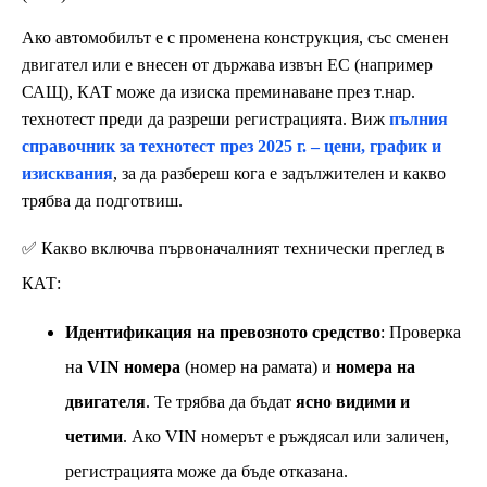
Ако автомобилът е с променена конструкция, със сменен
двигател или е внесен от държава извън ЕС (например
САЩ), КАТ може да изиска преминаване през т.нар.
технотест преди да разреши регистрацията. Виж
пълния
справочник за технотест през 2025 г. – цени, график и
изисквания
, за да разбереш кога е задължителен и какво
трябва да подготвиш.
✅ Какво включва първоначалният технически преглед в
КАТ:
Идентификация на превозното средство
: Проверка
на
VIN номера
(номер на рамата) и
номера на
двигателя
. Те трябва да бъдат
ясно видими и
четими
. Ако VIN номерът е ръждясал или заличен,
регистрацията може да бъде отказана.