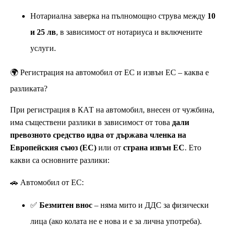
Нотариална заверка на пълномощно струва между
10
и 25 лв
, в зависимост от нотариуса и включените
услуги.
🌍 Регистрация на автомобил от ЕС и извън ЕС – каква е
разликата?
При регистрация в КАТ на автомобил, внесен от чужбина,
има съществени разлики в зависимост от това
дали
превозното средство идва от държава членка на
Европейския съюз (ЕС)
или от
страна извън ЕС
. Ето
какви са основните разлики:
🚗 Автомобил от ЕС:
✅
Безмитен внос
– няма мито и ДДС за физически
лица (ако колата не е нова и е за лична употреба).