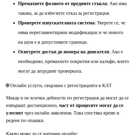
Премахнете фолиото от предните стъкла
: Ако има
такова, за да избегнете отказ за регистрация.
Проверете изпускателната система
: Уверете се, че
няма нерегламентирани модификации и че нивото
на шум е в допустимите граници.
Осигурете достъп до номера на двигателя
: Ако е
необходимо, премахнете покрития или калъфи, които
могат да затруднят проверката.
🌐 Онлайн услуги, свързани с регистрацията в КАТ
Макар и не всички дейности по регистрация да могат да се
извършат дистанционно,
част от процесите могат да се
улеснят
чрез онлайн заявления. Това спестява време и
редене по опашки.
Какво може да се направи онлайн: