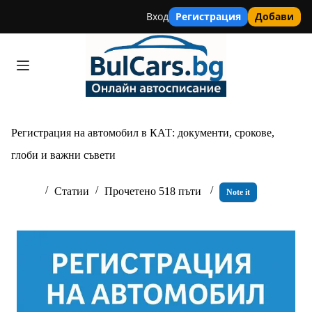
Вход
Регистрация
Добави
Skip
to
content
Регистрация на автомобил в КАТ: документи, срокове,
глоби и важни съвети
Статии
Прочетено 518 пъти
Note it