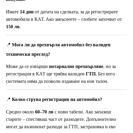
Имате
14 дни
от датата на сделката, за да регистрирате
автомобила в КАТ. Ако закъснеете – глобите започват от
150 лв
.
📍
Мога ли да прехвърля автомобил без валиден
технически преглед?
Може да се извърши
нотариално прехвърляне
, но за
регистрация в КАТ ще трябва валиден
ГТП
. Без него
системата няма да позволи издаване на нов талон.
📍
Колко струва регистрация на автомобил?
Средно около
60–70 лв
с нови табели. Ако запазиш
старите – спестяваш част от разходите. Допълнително
могат да възникнат разходи за ГТП, застраховка и еко