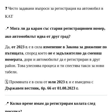
❓ Често задавани въпроси за регистрация на автомобил в
КАТ
📍
Мога ли да карам със стария регистрационен номер,
ако автомобилът идва от друг град?
Да,
от 2023 г.
е в сила
изменение в Закона за движение по
пътищата
, според което
не е задължително да сменяш
номерата
, дори и автомобилът да е регистриран в друг
район. Това улеснява процеса и ти спестява такси за нови
табели.
🗓️ Промяната е в сила от
юли 2023 г.
и е въведена с
Държавен вестник, бр. 66 от 01.08.2023 г.
📍
Колко време имам да регистрирам колата след
покупка?