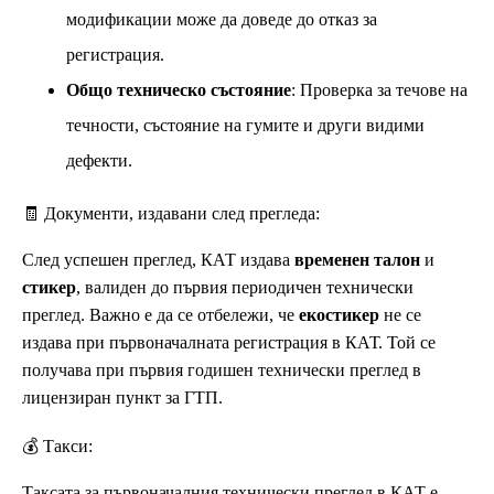
модификации може да доведе до отказ за
регистрация.
Общо техническо състояние
: Проверка за течове на
течности, състояние на гумите и други видими
дефекти.
🧾 Документи, издавани след прегледа:
След успешен преглед, КАТ издава
временен талон
и
стикер
, валиден до първия периодичен технически
преглед. Важно е да се отбележи, че
екостикер
не се
издава при първоначалната регистрация в КАТ. Той се
получава при първия годишен технически преглед в
лицензиран пункт за ГТП.
💰 Такси:
Таксата за първоначалния технически преглед в КАТ е