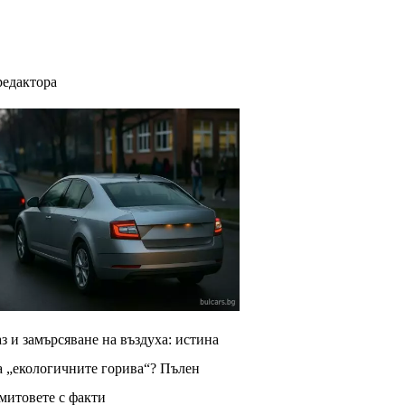
редактора
з и замърсяване на въздуха: истина
а „екологичните горива“? Пълен
 митовете с факти