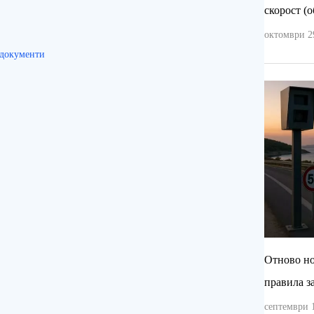
скорост (о
октомври 29
 документи
Отново но
правила з
септември 1