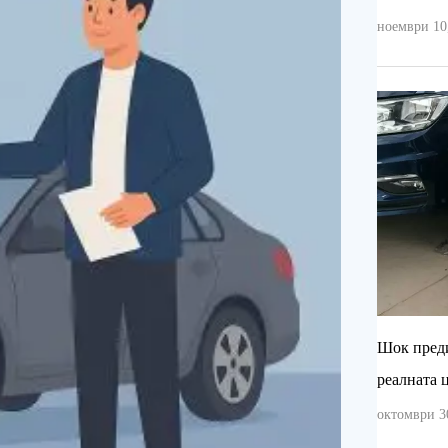
ноември 10,
Шок преди
реалната 
октомври 30