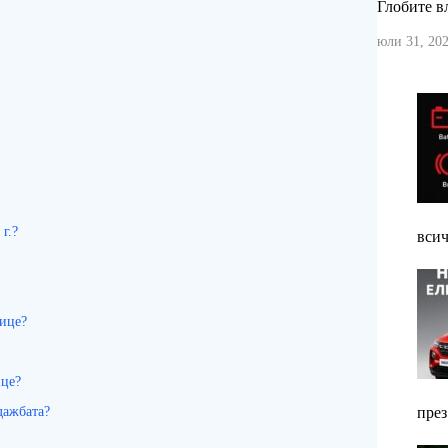
Глобите вл
юли 31, 202
г.?
всич
лице?
ице?
дажбата?
през