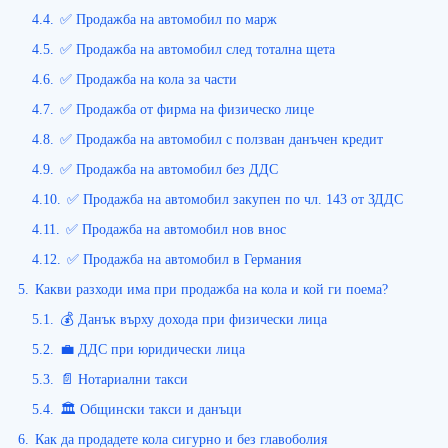
4.4.
✅ Продажба на автомобил по марж
4.5.
✅ Продажба на автомобил след тотална щета
4.6.
✅ Продажба на кола за части
4.7.
✅ Продажба от фирма на физическо лице
4.8.
✅ Продажба на автомобил с ползван данъчен кредит
4.9.
✅ Продажба на автомобил без ДДС
4.10.
✅ Продажба на автомобил закупен по чл. 143 от ЗДДС
4.11.
✅ Продажба на автомобил нов внос
4.12.
✅ Продажба на автомобил в Германия
5.
Какви разходи има при продажба на кола и кой ги поема?
5.1.
💰 Данък върху дохода при физически лица
5.2.
💼 ДДС при юридически лица
5.3.
📄 Нотариални такси
5.4.
🏛️ Общински такси и данъци
6.
Как да продадете кола сигурно и без главоболия