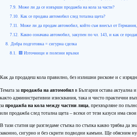
7.9.
Може ли да се извърши продажба на кола за части?
7.10.
Как се продава автомобил след тотална щета?
7.11.
Може ли да продам автомобил, който съм внесъл от Германия,
7.12.
Какво означава автомобил, закупен по чл. 143, и как се прода
8.
Добра подготовка = сигурна сделка
8.1.
🟩 Източници и полезни връзки
Как да продадеш кола правилно, без излишни рискове и с изряд
Темата за
продажба на автомобил
в България остава актуална и 
както административни изисквания, така и чисто практични въп
за
продажба на кола между частни лица
, прехвърляне по пълн
или продажба след тотална щета – всеки от тези казуси има сво
В тази статия ще разгледаме стъпка по стъпка какво трябва да зн
законно, сигурно и без скрити подводни камъни. Ще обясним ну