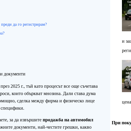
 преди да го регистрирам?
ва?
и за
реги
ни документи
през 2025 г., тъй като процесът все още съчетава
роси, които объркват мнозина. Дали става дума
омощно, сделка между фирма и физическо лице
цена
и специфики.
аете, за да извършите
продажба на автомобил
При поку
жните документи, най-честите грешки, какво