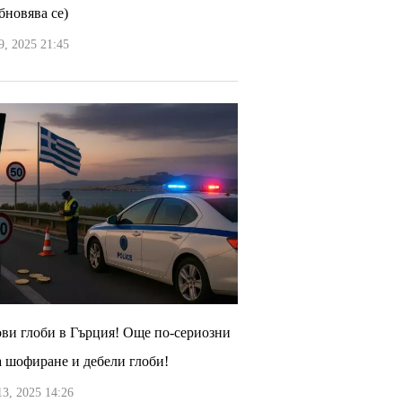
бновява се)
, 2025 21:45
ви глоби в Гърция! Още по-сериозни
а шофиране и дебели глоби!
3, 2025 14:26