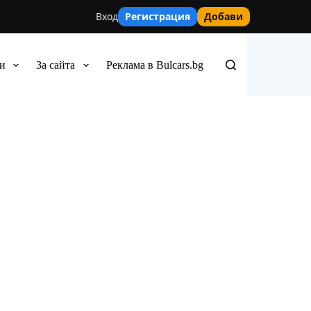
Вход
Регистрация
Добави
и
За сайта
Реклама в Bulcars.bg