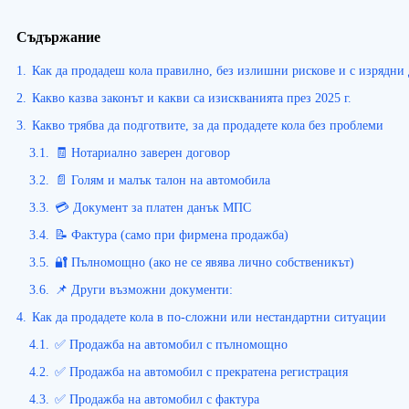
Съдържание
1.
Как да продадеш кола правилно, без излишни рискове и с изрядни
2.
Какво казва законът и какви са изискванията през 2025 г.
3.
Какво трябва да подготвите, за да продадете кола без проблеми
3.1.
🧾 Нотариално заверен договор
3.2.
📄 Голям и малък талон на автомобила
3.3.
💳 Документ за платен данък МПС
3.4.
📝 Фактура (само при фирмена продажба)
3.5.
🔐 Пълномощно (ако не се явява лично собственикът)
3.6.
📌 Други възможни документи:
4.
Как да продадете кола в по-сложни или нестандартни ситуации
4.1.
✅ Продажба на автомобил с пълномощно
4.2.
✅ Продажба на автомобил с прекратена регистрация
4.3.
✅ Продажба на автомобил с фактура