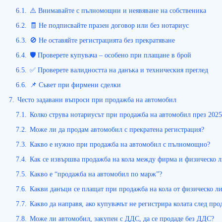
6.1.
⚠️ Внимавайте с пълномощни и неявяване на собственика
6.2.
🧾 Не подписвайте празен договор или без нотариус
6.3.
🚫 Не оставяйте регистрацията без прекратяване
6.4.
🛡️ Проверете купувача – особено при плащане в брой
6.5.
✅ Проверете валидността на данъка и техническия преглед
6.6.
📌 Съвет при фирмени сделки
7.
Често задавани въпроси при продажба на автомобил
7.1.
Колко струва нотариусът при продажба на автомобил през 2025 
7.2.
Може ли да продам автомобил с прекратена регистрация?
7.3.
Какво е нужно при продажба на автомобил с пълномощно?
7.4.
Как се извършва продажба на кола между фирма и физическо 
7.5.
Какво е “продажба на автомобил по марж”?
7.6.
Какви данъци се плащат при продажба на кола от физическо л
7.7.
Какво да направя, ако купувачът не регистрира колата след про
7.8.
Може ли автомобил, закупен с ДДС, да се продаде без ДДС?