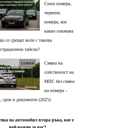
Сини номера,
червени
номера, кое
какво означава
що се срещат коли с такива
страционни табели?
Смяна на
собственост на
МПС без смяна
на номера –
, срок и документи (2025)
пка на автомобил втора ръка, кое е
най-важно за вас?