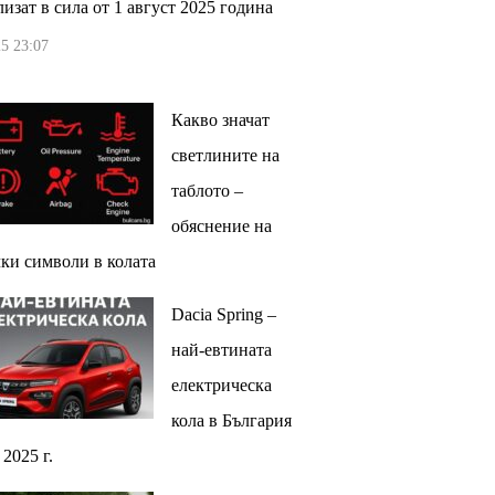
изат в сила от 1 август 2025 година
5 23:07
Какво значат
светлините на
таблото –
обяснение на
ки символи в колата
Dacia Spring –
най-евтината
електрическа
кола в България
 2025 г.