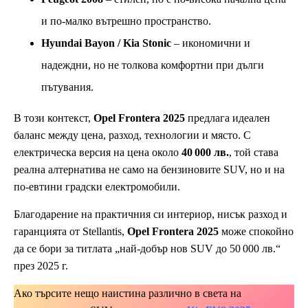
и по-малко вътрешно пространство.
Hyundai Bayon / Kia Stonic
– икономични и
надеждни, но не толкова комфортни при дълги
пътувания.
В този контекст,
Opel Frontera 2025
предлага идеален
баланс между цена, разход, технологии и място. С
електрическа версия на цена около
40 000 лв.
, той става
реална алтернатива не само на бензиновите SUV, но и на
по-евтини градски електромобили.
Благодарение на практичния си интериор, нисък разход и
гаранцията от Stellantis,
Opel Frontera 2025
може спокойно
да се бори за титлата „най-добър нов SUV до 50 000 лв.“
през 2025 г.
Ако търсите нещо наистина различно в света на