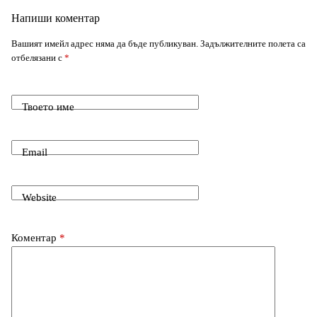
o
I
Напиши коментар
r
k
n
Вашият имейл адрес няма да бъде публикуван.
Задължителните полета са
отбелязани с
*
Твоето име
Email
Website
Коментар
*