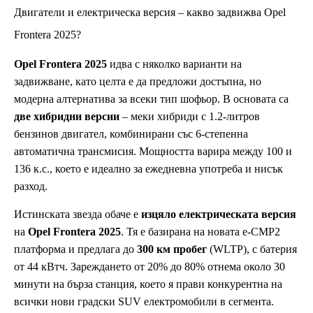
Двигатели и електрическа версия – какво задвижва Opel
Frontera 2025?
Opel Frontera 2025
идва с няколко варианти на
задвижване, като целта е да предложи достъпна, но
модерна алтернатива за всеки тип шофьор. В основата са
две хибридни версии
– меки хибриди с 1.2-литров
бензинов двигател, комбинирани със 6-степенна
автоматична трансмисия. Мощността варира между 100 и
136 к.с., което е идеално за ежедневна употреба и нисък
разход.
Истинската звезда обаче е
изцяло електрическата версия
на
Opel Frontera 2025
. Тя е базирана на новата e-CMP2
платформа и предлага до
300 км пробег
(WLTP), с батерия
от 44 кВтч. Зареждането от 20% до 80% отнема около 30
минути на бърза станция, което я прави конкурентна на
всички нови градски SUV електромобили в сегмента.