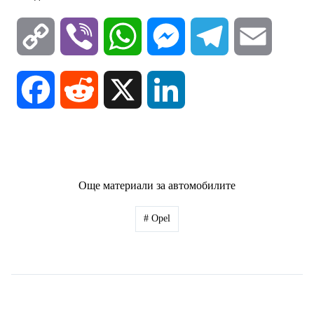
C
V
W
M
T
E
o
i
h
e
e
m
F
R
X
L
p
b
a
s
l
a
a
e
i
y
e
t
s
e
i
c
d
n
Още материали за автомобилите
L
r
s
e
g
l
e
d
k
#
Opel
i
A
n
r
b
i
e
n
p
g
a
o
t
d
k
p
e
m