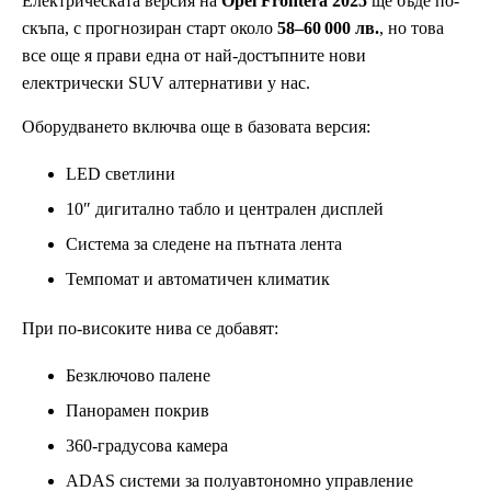
Електрическата версия на
Opel Frontera 2025
ще бъде по-
скъпа, с прогнозиран старт около
58–60 000 лв.
, но това
все още я прави една от най-достъпните нови
електрически SUV алтернативи у нас.
Оборудването включва още в базовата версия:
LED светлини
10″ дигитално табло и централен дисплей
Система за следене на пътната лента
Темпомат и автоматичен климатик
При по-високите нива се добавят:
Безключово палене
Панорамен покрив
360-градусова камера
ADAS системи за полуавтономно управление