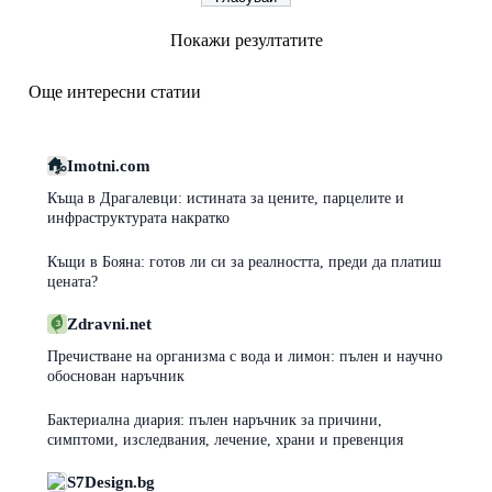
Покажи резултатите
Още интересни статии
Imotni.com
Къща в Драгалевци: истината за цените, парцелите и
инфраструктурата накратко
Къщи в Бояна: готов ли си за реалността, преди да платиш
цената?
Zdravni.net
Пречистване на организма с вода и лимон: пълен и научно
обоснован наръчник
Бактериална диария: пълен наръчник за причини,
симптоми, изследвания, лечение, храни и превенция
S7Design.bg