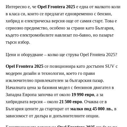
Интересно е, че
Opel Frontera 2025
е една от малкото коли
в класа си, които се предлагат едновременно с бензин,
хибрид и електрическа версия още от самия старт. Това е
сериозно предимство, особено за страни като България,
където електромобилите навлизат по-бавно, но пазарът
търси избор.
Цени и оборудване – колко ще струва Opel Frontera 2025?
Opel Frontera 2025
се позиционира като достъпен SUV с
модерен дизайн и технологии, което го прави
изключително привлекателен за българския пазар.
Началната цена за базовия модел с бензинов двигател в
Западна Европа започва от около
19 990 евро
, а за
хибридната версия – около
21 500 евро
. Очаква се в
България цените да стартират от
малко под 45 000 лв.
, в
зависимост от дилъра и допълнителните опции.