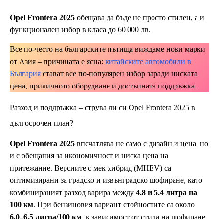
Opel Frontera 2025
обещава да бъде не просто стилен, а и
функционален избор в класа до 60 000 лв.
Все по-често на българските пътища виждаме нови марки
от Азия – причината е ясна:
китайските автомобили в
България
стават все по-популярен избор заради ниската
цена, приличното оборудване и достъпната поддръжка.
Разход и поддръжка – струва ли си Opel Frontera 2025 в
дългосрочен план?
Opel Frontera 2025
впечатлява не само с дизайн и цена, но
и с обещания за икономичност и ниска цена на
притежание. Версиите с мек хибрид (MHEV) са
оптимизирани за градско и извънградско шофиране, като
комбинираният разход варира между
4.8 и 5.4 литра на
100 км
. При бензиновия вариант стойностите са около
6.0–6.5 литра/100 км
, в зависимост от стила на шофиране