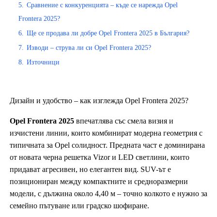
5.
Сравнение с конкуренцията – къде се нарежда Opel
Frontera 2025?
6.
Ще се продава ли добре Opel Frontera 2025 в България?
7.
Изводи – струва ли си Opel Frontera 2025?
8.
Източници
Дизайн и удобство – как изглежда Opel Frontera 2025?
Opel Frontera 2025
впечатлява със смела визия и
изчистени линии, които комбинират модерна геометрия с
типичната за Opel солидност. Предната част е доминирана
от новата черна решетка Vizor и LED светлини, които
придават агресивен, но елегантен вид. SUV-ът е
позициониран между компактните и средноразмерни
модели, с дължина около 4,40 м – точно колкото е нужно за
семейно пътуване или градско шофиране.