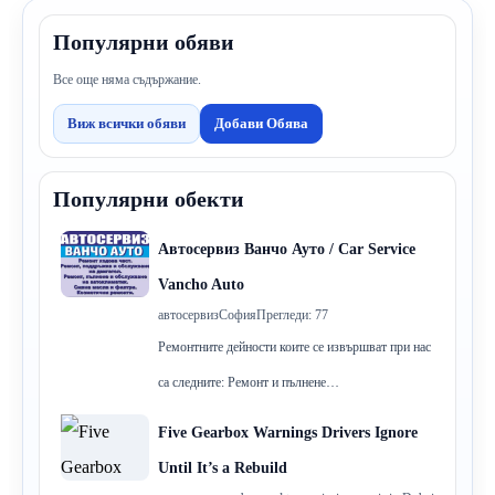
Популярни обяви
Все още няма съдържание.
Виж всички обяви
Добави Обява
Популярни обекти
Автосервиз Ванчо Ауто / Car Service
Vancho Auto
автосервиз
София
Прегледи: 77
Ремонтните дейности коите се извършват при нас
са следните: Ремонт и пълнене…
Five Gearbox Warnings Drivers Ignore
Until It’s a Rebuild