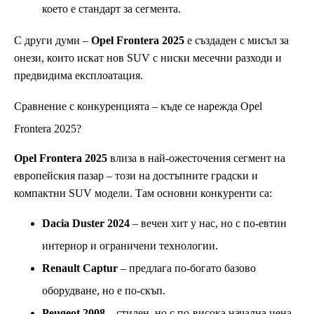
което е стандарт за сегмента.
С други думи –
Opel Frontera 2025
е създаден с мисъл за
онези, които искат нов SUV с ниски месечни разходи и
предвидима експлоатация.
Сравнение с конкуренцията – къде се нарежда Opel
Frontera 2025?
Opel Frontera 2025
влиза в най-ожесточения сегмент на
европейския пазар – този на достъпните градски и
компактни SUV модели. Там основни конкуренти са:
Dacia Duster 2024
– вечен хит у нас, но с по-евтин
интериор и ограничени технологии.
Renault Captur
– предлага по-богато базово
оборудване, но е по-скъп.
Peugeot 2008
– стилен, но с по-висока начална цена