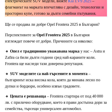
електрическите SUV модели, вижте
Kia EV9 2025
–
флагманът на марката впечатлява с дизайн, технологии и
просторно купе, готово за дълги семейни пътувания.
Ще се продава ли добре Opel Frontera 2025 в България?
Перспективите за
Opel Frontera 2025
в България
изглеждат повече от добри. Причините са няколко:
🔸
Опел е традиционно уважавана марка
у нас – Astra и
Zafira са били дълги години сред най-караните коли.
Frontera ще наследи тази доверена репутация.
🔸
SUV моделите са най-търсените в момента
–
българинът иска висока кола, която да минава лесно по
дупки и бордюри, особено извън градовете.
🔸
Цената е решаваща
– Frontera стартира от под 40 000
лв. с прилично оборудване, което я прави достъпна дори за
семейства, търсещи универсален автомобил.