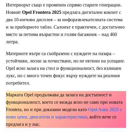
Интериорът също е променен спрямо старите генерации.
Новият
Opel Frontera 2025
предлага дигитален кокпит с
два 10-инчови дисплея – за инфоразвлекателната система
и за приборното табло. Салонът е практичен, с достатъчно
място за петима възрастни и голям багажник – над 460
литра.
Материите вътре са съобразени с нуждите на пазара –
устойчиви, лесни за почистване, но не евтини на усещане.
Opel ясно залага на стил и функционалност, без излишен
лукс, но с много точен фокус върху нуждите на реалния
потребител.
Марката Opel продължава да залага на достъпност и
функционалност, което се вижда ясно не само при новата
Frontera, но и при доказани модели като
Opel Astra 2025 с
нови цени, двигатели и характеристики
, който вече се
предлага и у нас.