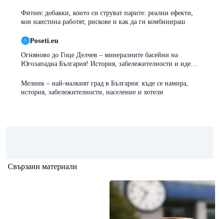
ръководство
Фитнес добавки, които си струват парите: реални ефекти,
кои наистина работят, рискове и как да ги комбинираш
Poseti.eu
Огняново до Гоце Делчев – минералните басейни на
Югозападна България! История, забележителности и идеи
за почивка
Мелник – най-малкият град в България: къде се намира,
история, забележителности, население и хотели
Свързани материали