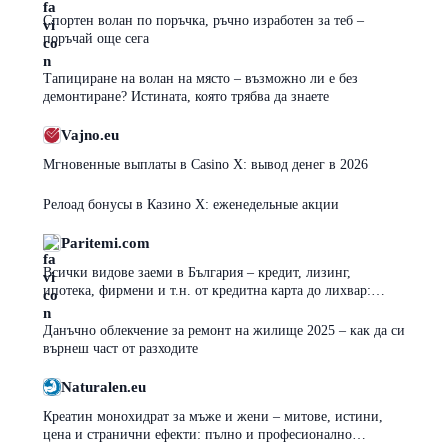
Спортен волан по поръчка, ръчно изработен за теб –
поръчай още сега
Тапициране на волан на място – възможно ли е без
демонтиране? Истината, която трябва да знаете
Vajno.eu
Мгновенные выплаты в Casino X: вывод денег в 2026
Релоад бонусы в Казино Х: еженедельные акции
Paritemi.com
Всички видове заеми в България – кредит, лизинг,
ипотека, фирмени и т.н. от кредитна карта до лихвар:
плюсове, минуси и капани
Данъчно облекчение за ремонт на жилище 2025 – как да си
върнеш част от разходите
Naturalen.eu
Креатин монохидрат за мъже и жени – митове, истини,
цена и странични ефекти: пълно и професионално