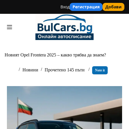
Вход
Регистрация
Добави
Skip
to
content
Новият Opel Frontera 2025 – какво трябва да знаем?
Новини
Прочетено 145 пъти
Note it