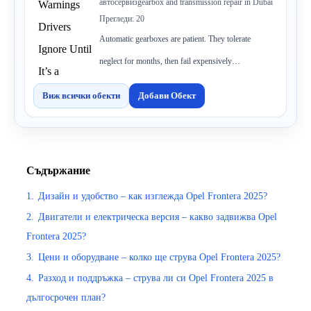
автосервиз
gearbox and transmission repair in Dubai
Прегледи: 20
Automatic gearboxes are patient. They tolerate
neglect for months, then fail expensively…
Виж всички обекти
Добави Обект
Съдържание
1.
Дизайн и удобство – как изглежда Opel Frontera 2025?
2.
Двигатели и електрическа версия – какво задвижва Opel
Frontera 2025?
3.
Цени и оборудване – колко ще струва Opel Frontera 2025?
4.
Разход и поддръжка – струва ли си Opel Frontera 2025 в
дългосрочен план?