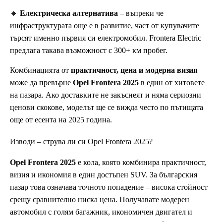
🔸
Електрическа алтернатива
– въпреки че
инфраструктурата още е в развитие, част от купувачите
търсят именно първия си електромобил. Frontera Electric
предлага такава възможност с 300+ км пробег.
Комбинацията от
практичност, цена и модерна визия
може да превърне
Opel Frontera 2025
в един от хитовете
на пазара. Ако доставките не закъснеят и няма сериозни
ценови скокове, моделът ще се вижда често по пътищата
още от есента на 2025 година.
Изводи – струва ли си Opel Frontera 2025?
Opel Frontera 2025
e кола, която комбинира практичност,
визия и икономия в един достъпен SUV. За българския
пазар това означава точното попадение – висока стойност
срещу сравнително ниска цена. Получавате модерен
автомобил с голям багажник, икономичен двигател и