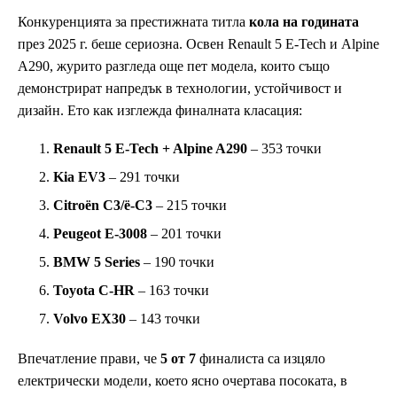
Конкуренцията за престижната титла
кола на годината
през 2025 г. беше сериозна. Освен Renault 5 E-Tech и Alpine
A290, журито разгледа още пет модела, които също
демонстрират напредък в технологии, устойчивост и
дизайн. Ето как изглежда финалната класация:
Renault 5 E-Tech + Alpine A290
– 353 точки
Kia EV3
– 291 точки
Citroën C3/ë-C3
– 215 точки
Peugeot E-3008
– 201 точки
BMW 5 Series
– 190 точки
Toyota C-HR
– 163 точки
Volvo EX30
– 143 точки
Впечатление прави, че
5 от 7
финалиста са изцяло
електрически модели, което ясно очертава посоката, в