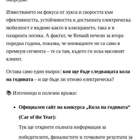
Изместването на фокуса от лукса и скоростта към
ефективността, устойчивостта и достъпната електрическа
мобилност е видимо както в класирането, така и в
пазарната логика. А фактът, че Renault печели за втора
поредна година, показва, че иновациите не са само в
премиум сегмента – те са там, където ги иска масовият
клиент.
Остава само един въпрос:
коя ще бъде следващата кола
на годината
– и ще бъде ли отново електрическа?
📚 Източници и полезни връзки:
Официален сайт на конкурса „Кола на годината“
(Car of the Year):
Тук ще откриете пълната информация за
победителите, финалистите и точковите резултати за