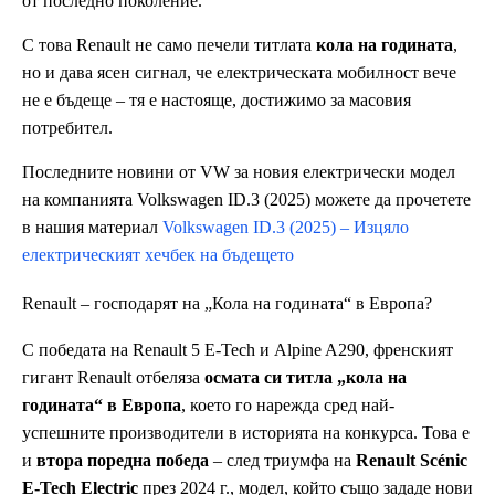
от последно поколение.
С това Renault не само печели титлата
кола на годината
,
но и дава ясен сигнал, че електрическата мобилност вече
не е бъдеще – тя е настояще, достижимо за масовия
потребител.
Последните новини от VW за новия електрически модел
на компанията Volkswagen ID.3 (2025) можете да прочетете
в нашия материал
Volkswagen ID.3 (2025) – Изцяло
електрическият хечбек на бъдещето
Renault – господарят на „Кола на годината“ в Европа?
С победата на Renault 5 E-Tech и Alpine A290, френският
гигант Renault отбеляза
осмата си титла „кола на
годината“ в Европа
, което го нарежда сред най-
успешните производители в историята на конкурса. Това е
и
втора поредна победа
– след триумфа на
Renault Scénic
E-Tech Electric
през 2024 г., модел, който също зададе нови