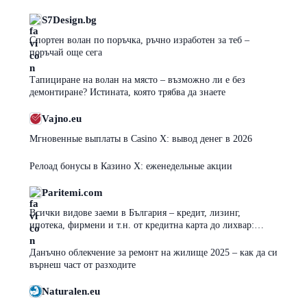
S7Design.bg
Спортен волан по поръчка, ръчно изработен за теб –
поръчай още сега
Тапициране на волан на място – възможно ли е без
демонтиране? Истината, която трябва да знаете
Vajno.eu
Мгновенные выплаты в Casino X: вывод денег в 2026
Релоад бонусы в Казино Х: еженедельные акции
Paritemi.com
Всички видове заеми в България – кредит, лизинг,
ипотека, фирмени и т.н. от кредитна карта до лихвар:
плюсове, минуси и капани
Данъчно облекчение за ремонт на жилище 2025 – как да си
върнеш част от разходите
Naturalen.eu