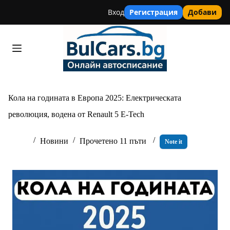
Вход
Регистрация
Добави
Skip
to
content
Кола на годината в Европа 2025: Електрическата
революция, водена от Renault 5 E-Tech
Новини
Прочетено 11 пъти
Note it