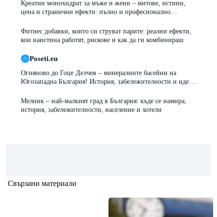
Креатин монохидрат за мъже и жени – митове, истини,
цена и странични ефекти: пълно и професионално
ръководство
Фитнес добавки, които си струват парите: реални ефекти,
кои наистина работят, рискове и как да ги комбинираш
Poseti.eu
Огняново до Гоце Делчев – минералните басейни на
Югозападна България! История, забележителности и идеи
за почивка
Мелник – най-малкият град в България: къде се намира,
история, забележителности, население и хотели
Свързани материали