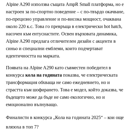
Alpine A290 използва същата AmpR Small платформа, но е
настроен за по-спортно поведение – с по-твърдо окачване,
по-прецизно управление и по-висока мощност, очаквана
около 220 к.с. Това го превръща в електрически hot hatch,
насочен към ентусиастите. Освен върховата динамика,
Alpine A290 предлага отличителен дизайн с акценти в
синьо и специални емблеми, които подчертават
идентичността на марката.
Появата на Alpine A290 като съвместен победител в
конкурса
кола на годината
показва, че електрическата
трансформация обхваща не само ежедневието, но и
страстта към шофирането. Това е модел, който доказва, че
бъдещето може да бъде не само екологично, но и
емоционално вълнуващо.
Финалисти в конкурса „Кола на годината 2025“ – кои още
влязоха в топ 7?