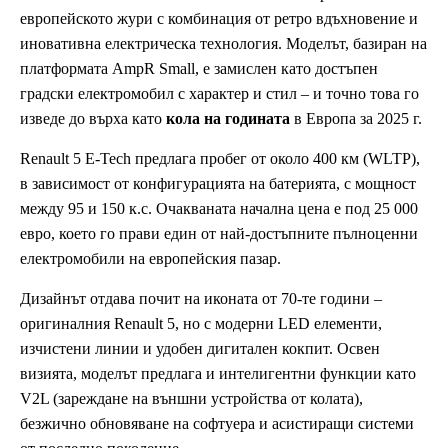
европейското жури с комбинация от ретро вдъхновение и
иновативна електрическа технология. Моделът, базиран на
платформата AmpR Small, е замислен като достъпен
градски електромобил с характер и стил – и точно това го
изведе до върха като
кола на годината
в Европа за 2025 г.
Renault 5 E-Tech предлага пробег от около 400 км (WLTP),
в зависимост от конфигурацията на батерията, с мощност
между 95 и 150 к.с. Очакваната начална цена е под 25 000
евро, което го прави един от най-достъпните пълноценни
електромобили на европейския пазар.
Дизайнът отдава почит на иконата от 70-те години –
оригиналния Renault 5, но с модерни LED елементи,
изчистени линии и удобен дигитален кокпит. Освен
визията, моделът предлага и интелигентни функции като
V2L (зареждане на външни устройства от колата),
безжично обновяване на софтуера и асистиращи системи