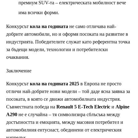
премиум SUV-та – електрическата мобилност вече
има всички форми.
Конкурсът
кола на годината
не само отличава най-
добрите автомобили, но и оформя посоката на развитие в
индустрията. Победителите служат като референтна точка
за бъдещи модели, технологии и потребителски
очаквания.
Заключение
Конкурсът
кола на годината 2025
в Европа не просто
отличи най-добрите нови модели – той даде ясна заявка за
посоката, в която се движи автомобилната индустрия.
Съвместната победа на
Renault 5 E-Tech Electric
и
Alpine
A290
не е случайна – тя символизира сблъсъка между
достъпността и емоцията, между масовия потребител и
автомобилния ентусиаст, обединени от електрическия
напредък.