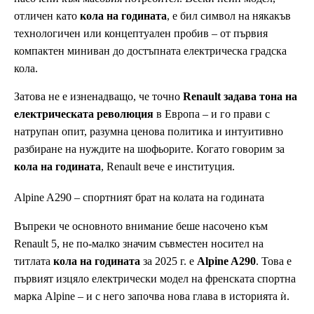
отличен като
кола на годината
, е бил символ на някакъв
технологичен или концептуален пробив – от първия
компактен миниван до достъпната електрическа градска
кола.
Затова не е изненадващо, че точно
Renault задава тона на
електрическата революция
в Европа – и го прави с
натрупан опит, разумна ценова политика и интуитивно
разбиране на нуждите на шофьорите. Когато говорим за
кола на годината
, Renault вече е институция.
Alpine A290 – спортният брат на колата на годината
Въпреки че основното внимание беше насочено към
Renault 5, не по-малко значим съвместен носител на
титлата
кола на годината
за 2025 г. е
Alpine A290
. Това е
първият изцяло електрически модел на френската спортна
марка Alpine – и с него започва нова глава в историята ѝ.