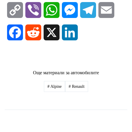
C
V
W
M
T
E
o
i
h
e
e
m
F
R
X
L
p
b
a
s
l
a
a
e
i
y
e
t
s
e
i
c
d
n
Още материали за автомобилите
L
r
s
e
g
l
e
d
k
#
Alpine
#
Renault
i
A
n
r
b
i
e
n
p
g
a
o
t
d
k
p
e
m
o
I