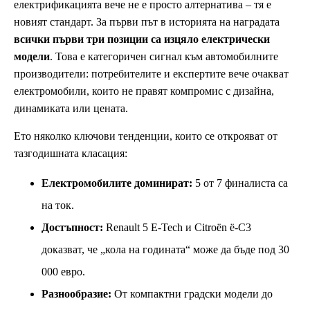
електрификацията вече не е просто алтернатива – тя е
новият стандарт. За първи път в историята на наградата
всички първи три позиции са изцяло електрически
модели
. Това е категоричен сигнал към автомобилните
производители: потребителите и експертите вече очакват
електромобили, които не правят компромис с дизайна,
динамиката или цената.
Ето няколко ключови тенденции, които се открояват от
тазгодишната класация:
Електромобилите доминират:
5 от 7 финалиста са
на ток.
Достъпност:
Renault 5 E-Tech и Citroën ë-C3
доказват, че „кола на годината“ може да бъде под 30
000 евро.
Разнообразие:
От компактни градски модели до