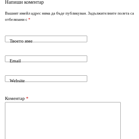
Напиши коментар
r
k
n
Вашият имейл адрес няма да бъде публикуван.
Задължителните полета са
отбелязани с
*
Твоето име
Email
Website
Коментар
*