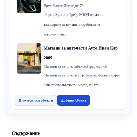
Други
Банско
Прегледи: 78
Фирма Христов Трейд ЕООД предлага
тапициране на волани и изработка на
ергономични…
Магазин за авточасти Ауто Иван Кар
2009
Магазин за авточасти
Банско
Прегледи: 66
Магазин за авточасти в гр. Банско. Доставя бързо
качествени авточасти, масла, филтри…
Виж всички обекти
Добави Обект
Съдържание