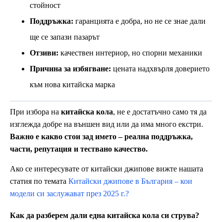
стойност
Поддръжка:
гаранцията е добра, но не се знае дали
ще се запази пазарът
Отзиви:
качествен интериор, но спорни механики
Причина за избягване:
цената надхвърля доверието
към нова китайска марка
При избора на
китайска кола
, не е достатъчно само тя да
изглежда добре на външен вид или да има много екстри.
Важно е какво стои зад името – реална поддръжка,
части, репутация и тествано качество.
Ако се интересувате от китайски джипове вижте нашата
статия по темата
Китайски джипове в България – кои
модели си заслужават през 2025 г.?
Как да разберем дали една китайска кола си струва?