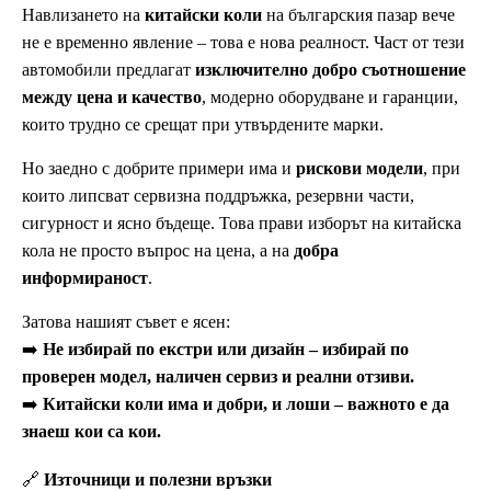
Навлизането на
китайски коли
на българския пазар вече
не е временно явление – това е нова реалност. Част от тези
автомобили предлагат
изключително добро съотношение
между цена и качество
, модерно оборудване и гаранции,
които трудно се срещат при утвърдените марки.
Но заедно с добрите примери има и
рискови модели
, при
които липсват сервизна поддръжка, резервни части,
сигурност и ясно бъдеще. Това прави изборът на китайска
кола не просто въпрос на цена, а на
добра
информираност
.
Затова нашият съвет е ясен:
➡️
Не избирай по екстри или дизайн – избирай по
проверен модел, наличен сервиз и реални отзиви.
➡️
Китайски коли има и добри, и лоши – важното е да
знаеш кои са кои.
🔗
Източници и полезни връзки