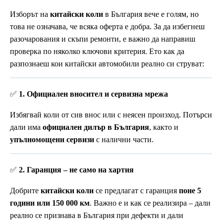
Изборът на
китайски коли
в България вече е голям, но
това не означава, че всяка оферта е добра. За да избегнеш
разочарования и скъпи ремонти, е важно да направиш
проверка по няколко ключови критерия. Ето как да
разпознаеш кои китайски автомобили реално си струват:
✅
1. Официален вносител и сервизна мрежа
Избягвай коли от сив внос или с неясен произход. Потърси
дали има
официален дилър в България
, както и
упълномощени сервизи
с налични части.
✅
2. Гаранция – не само на хартия
Добрите
китайски коли
се предлагат с гаранция
поне 5
години или 150 000 км
. Важно е и как се реализира – дали
реално се признава в България при дефекти и дали