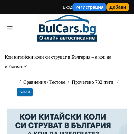
Вход
Регистрация
Добави
Skip
to
content
Кои китайски коли си струват в България – а кои да
избягвате?
Сравнения / Тестове
Прочетено 732 пъти
Note it