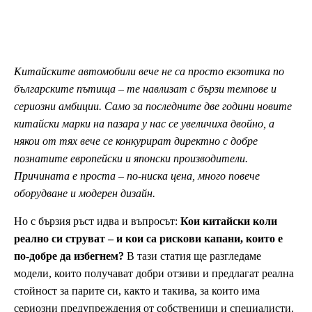
Китайските автомобили вече не са просто екзотика по
българските пътища – те навлизат с бързи темпове и
сериозни амбиции. Само за последните две години новите
китайски марки на пазара у нас се увеличиха двойно, а
някои от тях вече се конкурират директно с добре
познатите европейски и японски производители.
Причината е проста – по-ниска цена, много повече
оборудване и модерен дизайн.
Но с бързия ръст идва и въпросът:
Кои китайски коли
реално си струват – и кои са рискови капани, които е
по-добре да избегнем?
В тази статия ще разгледаме
модели, които получават добри отзиви и предлагат реална
стойност за парите си, както и такива, за които има
сериозни предупреждения от собственици и специалисти.