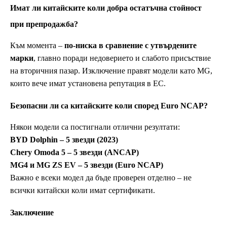
Имат ли китайските коли добра остатъчна стойност
при препродажба?
Към момента –
по-ниска в сравнение с утвърдените
марки
, главно поради недоверието и слабото присъствие
на вторичния пазар. Изключение правят модели като MG,
които вече имат установена репутация в ЕС.
Безопасни ли са китайските коли според Euro NCAP?
Някои модели са постигнали отлични резултати:
BYD Dolphin – 5 звезди (2023)
Chery Omoda 5 – 5 звезди (ANCAP)
MG4 и MG ZS EV – 5 звезди (Euro NCAP)
Важно е всеки модел да бъде проверен отделно – не
всички китайски коли имат сертификати.
Заключение