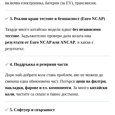
включва електроника, батерии (за EV), трансмисия.
✅
3. Реални краш тестове и безопасност (Euro NCAP)
Твърде много китайски модели идват
без независими
тестове
. Задължително провери дали колата има
резултати от Euro NCAP или ANCAP
, и какъв е
резултатът.
✅
4. Поддръжка и резервни части
Дори най-добрата кола става проблем, ако не можеш да
смениш една обикновена част. Потърси
цени на филтри,
накладки, фарове и ел. компоненти
. За много
китайски
коли
, частите са скъпи и бавно достъпни.
✅
5. Софтуер и свързаност