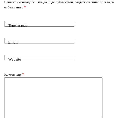
Вашият имейл адрес няма да бъде публикуван.
Задължителните полета са
n
p
g
a
отбелязани с
*
o
t
d
k
p
e
m
o
I
Твоето име
r
k
n
Email
Website
Коментар
*