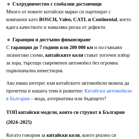
🔹
Сътрудничество с глобални доставчици
Много от новите китайски марки си партнират с
компании като
BOSCH, Valeo, CATL и Continental
, което
вдига качеството и намалява риска от дефекти.
🔹
Гаранции и достъпно финансиране
С
гаранции до 7 години или 200 000 км
и по-гъвкави
лизингови схеми,
китайските коли
стават логичен избор
за хора, търсещи съвременен автомобил без огромна
първоначална инвестиция.
Ако имаш интерес към китайските автомобили можеш да
прочетеш и нашата тема в развитие:
Китайски автомобили
в България
– мода, алтернатива или бъдещето?
ТОП китайски модели, които си струват в България
(2024–2025)
Когато говорим за
китайски коли
, които реално си