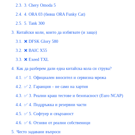
2.3.
3. Chery Omoda 5
2.4.
4. ORA 03 (бивш ORA Funky Cat)
2.5.
5. Tank 300
3.
Китайски коли, които да избягвате (и защо)
3.1.
❌ DFSK Glory 580
3.2.
❌ BAIC X55
3.3.
❌ Exeed TXL
4.
Как да разберем дали една китайска кола си струва?
4.1.
✅ 1. Официален вносител и сервизна мрежа
4.2.
✅ 2. Гаранция – не само на хартия
4.3.
✅ 3. Реални краш тестове и безопасност (Euro NCAP)
4.4.
✅ 4. Поддръжка и резервни части
4.5.
✅ 5. Софтуер и свързаност
4.6.
✅ 6. Отзиви от реални собственици
5.
Често задавани въпроси