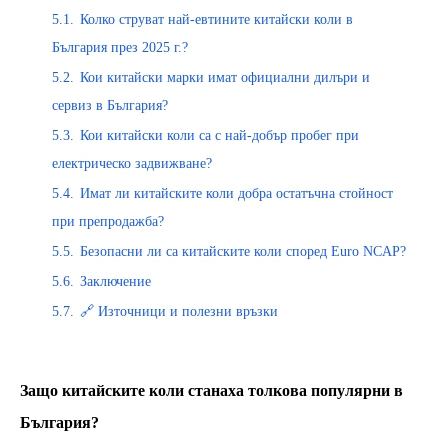
5.1.
Колко струват най-евтините китайски коли в
България през 2025 г.?
5.2.
Кои китайски марки имат официални дилъри и
сервиз в България?
5.3.
Кои китайски коли са с най-добър пробег при
електрическо задвижване?
5.4.
Имат ли китайските коли добра остатъчна стойност
при препродажба?
5.5.
Безопасни ли са китайските коли според Euro NCAP?
5.6.
Заключение
5.7.
🔗 Източници и полезни връзки
Защо китайските коли станаха толкова популярни в
България?