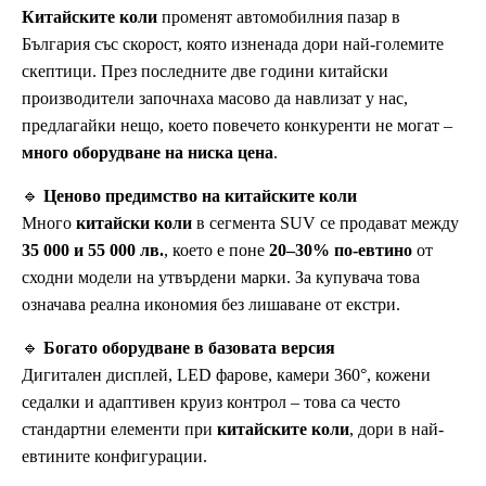
Китайските коли
променят автомобилния пазар в
България със скорост, която изненада дори най-големите
скептици. През последните две години китайски
производители започнаха масово да навлизат у нас,
предлагайки нещо, което повечето конкуренти не могат –
много оборудване на ниска цена
.
🔹
Ценово предимство на китайските коли
Много
китайски коли
в сегмента SUV се продават между
35 000 и 55 000 лв.
, което е поне
20–30% по-евтино
от
сходни модели на утвърдени марки. За купувача това
означава реална икономия без лишаване от екстри.
🔹
Богато оборудване в базовата версия
Дигитален дисплей, LED фарове, камери 360°, кожени
седалки и адаптивен круиз контрол – това са често
стандартни елементи при
китайските коли
, дори в най-
евтините конфигурации.