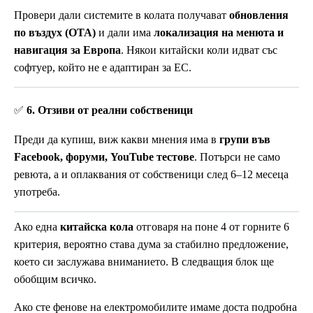
Провери дали системите в колата получават
обновления
по въздух (OTA)
и дали има
локализация на менюта и
навигация за Европа
. Някои китайски коли идват със
софтуер, който не е адаптиран за ЕС.
✅
6. Отзиви от реални собственици
Преди да купиш, виж какви мнения има в
групи във
Facebook, форуми, YouTube тестове
. Потърси не само
ревюта, а и оплаквания от собственици след 6–12 месеца
употреба.
Ако една
китайска кола
отговаря на поне 4 от горните 6
критерия, вероятно става дума за стабилно предложение,
което си заслужава вниманието. В следващия блок ще
обобщим всичко.
Ако сте фенове на електромобилите имаме доста подробна