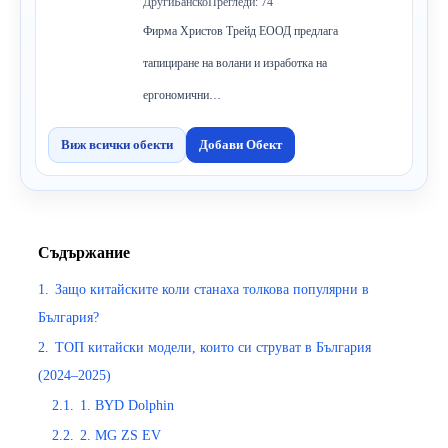
Други
Банско
Прегледи: 74
Фирма Христов Трейд ЕООД предлага
тапициране на волани и изработка на
ергономични…
Виж всички обекти
Добави Обект
Съдържание
1.
Защо китайските коли станаха толкова популярни в
България?
2.
ТОП китайски модели, които си струват в България
(2024–2025)
2.1.
1. BYD Dolphin
2.2.
2. MG ZS EV