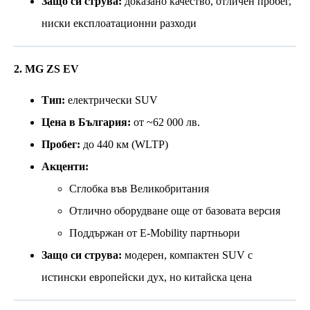
Защо си струва:
доказано качество, отличен пробег,
ниски експлоатационни разходи
2. MG ZS EV
Тип:
електрически SUV
Цена в България:
от ~62 000 лв.
Пробег:
до 440 км (WLTP)
Акценти:
Сглобка във Великобритания
Отлично оборудване още от базовата версия
Поддържан от E-Mobility партньори
Защо си струва:
модерен, компактен SUV с
истински европейски дух, но китайска цена