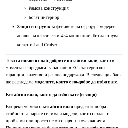
Рамова конструкция
Богат интериор
Защо си струва:
за феновете на офроуд – модерен
аналог на класически 4×4 концепции, без да струва
колкото Land Cruiser
Това са
някои от най-добрите китайски коли
, които в
момента се предлагат у нас или в ЕС със сериозни
гаранции, качество и реална поддръжка. В следващия блок
ще разгледаме
моделите, които е по-добре да избягвате
.
Китайски коли, които да избягвате (и защо)
Въпреки че много
китайски коли
предлагат добра
стойност за парите си, има и модели, които създават
проблеми или просто не отговарят на очакванията.
Причините могат да бъдат различни – от
слабо качество