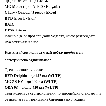
представителства у нас са:
MG Motor
(през ATECO Bulgaria)
Chery / Omoda / Jaecoo / Exeed
BYD
(през EVision)
BAIC
DFSK / Seres
Важно е да се провери дали моделът, който разглеждате,
има официален внос.
Кои китайски коли са с най-добър пробег при
електрическо задвижване?
Сред водещите модели:
BYD Dolphin – до 427 км (WLTP)
MG ZS EV – до 440 км (WLTP)
ORA 03 – около 420 км (WLTP)
Тези модели са сертифицирани по европейски стандарти и
се предлагат с гаранция на батерията до 8 години.