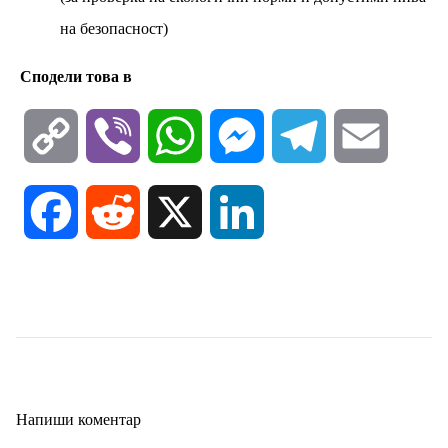
на безопасност)
Сподели това в
C
V
W
M
T
E
o
i
h
e
e
m
F
R
X
L
p
b
a
s
l
a
a
e
i
y
e
t
s
e
i
c
d
n
L
r
s
e
g
l
e
d
k
i
A
n
r
Напиши коментар
b
i
e