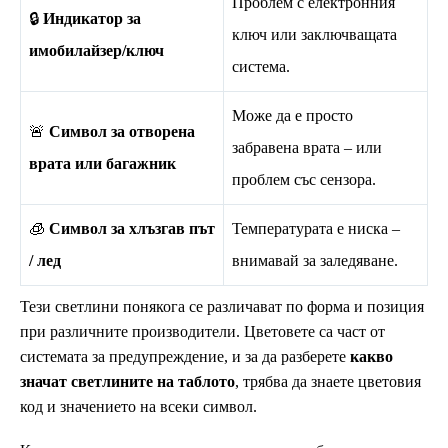
Проблем с електронния
🔒
Индикатор за
ключ или заключващата
имобилайзер/ключ
система.
Може да е просто
🚨
Символ за отворена
забравена врата – или
врата или багажник
проблем със сензора.
🧊
Символ за хлъзгав път
Температурата е ниска –
/ лед
внимавай за заледяване.
Тези светлини понякога се различават по форма и позиция
при различните производители. Цветовете са част от
системата за предупреждение, и за да разберете
какво
значат светлините на таблото
, трябва да знаете цветовия
код и значението на всеки символ.