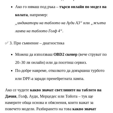
Ако го нямаш под ръка –
търси онлайн по модел на
колата
, например:
„индикатори на таблото на Ауди А3“
или
„жълта
лампа на таблото Голф 4“
.
✅ 3. При съмнение – диагностика
Можеш да използваш
OBD2 скенер
(вече струват по
20–30 лв онлайн) или да посетиш сервиз.
По-добре навреме, отколкото да довършиш турбото
или DPF-а заради пренебрегната лампа.
Ако се чудите
какво значат светлините на таблото на
Дачия
, Голф, Ауди, Мерцедес или Тойота – тук ще
намерите обща основа и обяснения, които важат за
повечето модели. Разбирането на това
какво значат