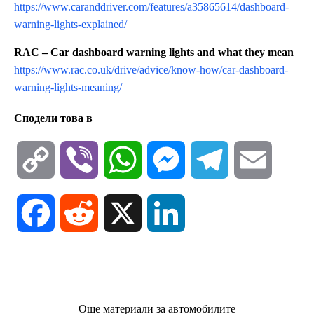
https://www.caranddriver.com/features/a35865614/dashboard-
warning-lights-explained/
RAC – Car dashboard warning lights and what they mean
https://www.rac.co.uk/drive/advice/know-how/car-dashboard-
warning-lights-meaning/
Сподели това в
C
V
W
M
T
E
o
i
h
e
e
m
F
R
X
L
p
b
a
s
l
a
a
e
i
y
e
t
s
e
i
c
d
n
Още материали за автомобилите
L
r
s
e
g
l