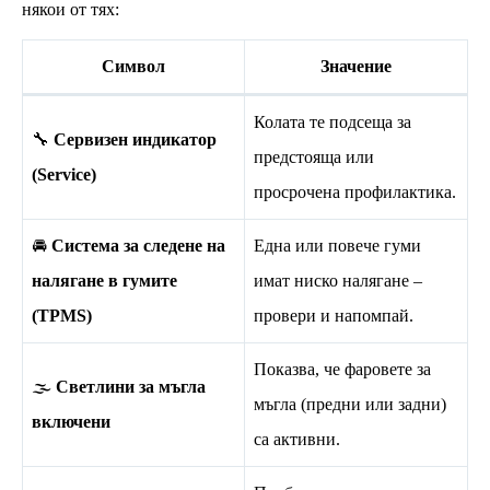
някои от тях:
Символ
Значение
Колата те подсеща за
🔧
Сервизен индикатор
предстояща или
(Service)
просрочена профилактика.
🚘
Система за следене на
Една или повече гуми
налягане в гумите
имат ниско налягане –
(TPMS)
провери и напомпай.
Показва, че фаровете за
🌫️
Светлини за мъгла
мъгла (предни или задни)
включени
са активни.