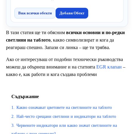
Виж всички обекти
Добави Обект
В тази статия ще ти обясним
всички основни и по-редки
светлини на таблото
, какво символизират и кога да
реагираш спешно. Запази си линка – ще ти трябва.
Ако се интересуваш от подобни технически ръководства
можеш да обърнеш внимание и на статията
EGR клапан
–
какво е, как работи и кога създава проблеми
Съдържание
1.
Какво означават цветовете на светлините на таблото
2.
Най-често срещани светлини и индикатори на таблото
3.
Червените индикатори или какво значат светлините на
таблото с тези символи?