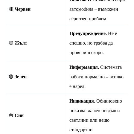
🔴
Червен
автомобила – възможен
сериозен проблем.
Предупреждение.
Не е
🟡
Жълт
спешно, но трябва да
провериш скоро.
Информация.
Системата
🟢
Зелен
работи нормално – всичко
е наред.
Индикация.
Обикновено
показва включени дълги
🔵
Син
светлини или нещо
стандартно.