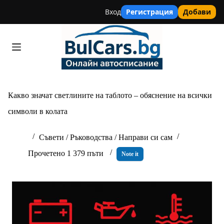
Вход
Регистрация
Добави
Skip
to
content
Какво значат светлините на таблото – обяснение на всички
символи в колата
Съвети / Ръководства / Направи си сам
Прочетено 1 379 пъти
Note it