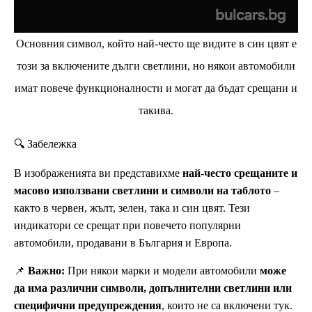
Основния символ, който най-често ще видите в син цвят е
този за включените дълги светлини, но някои автомобили
имат повече функционалности и могат да бъдат срещани и
такива.
🔍 Забележка
В изображенията ви представихме
най-често срещаните и
масово използвани светлини и символи на таблото
–
както в червен, жълт, зелен, така и син цвят. Тези
индикатори се срещат при повечето популярни
автомобили, продавани в България и Европа.
📌
Важно:
При някои марки и модели автомобили
може
да има различни символи, допълнителни светлини или
специфични предупреждения
, които не са включени тук.