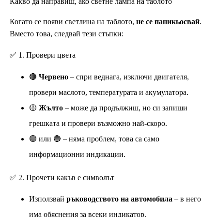
Какво да направиш, ако светне лампа на таблото
Когато се появи светлина на таблото,
не се паникьосвай
.
Вместо това, следвай тези стъпки:
✅ 1. Провери цвета
🔴
Червено
– спри веднага, изключи двигателя,
провери маслото, температурата и акумулатора.
🟡
Жълто
– може да продължиш, но си запиши
грешката и провери възможно най-скоро.
🟢 или 🔵 – няма проблем, това са само
информационни индикации.
✅ 2. Прочети какъв е символът
Използвай
ръководството на автомобила
– в него
има обяснения за всеки индикатор.