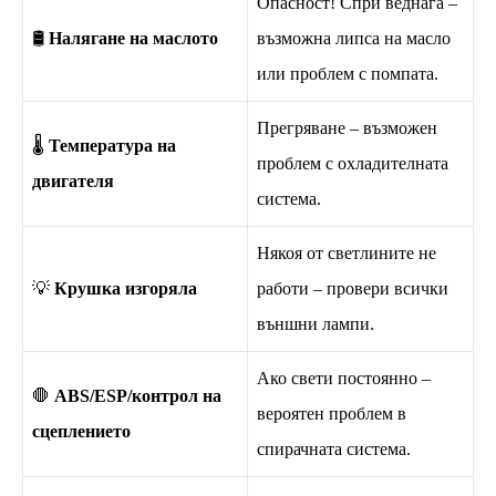
Опасност! Спри веднага –
🛢️
Налягане на маслото
възможна липса на масло
или проблем с помпата.
Прегряване – възможен
🌡️
Температура на
проблем с охладителната
двигателя
система.
Някоя от светлините не
💡
Крушка изгоряла
работи – провери всички
външни лампи.
Ако свети постоянно –
🛑
ABS/ESP/контрол на
вероятен проблем в
сцеплението
спирачната система.