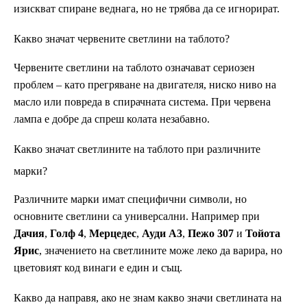
изискват спиране веднага, но не трябва да се игнорират.
Какво значат червените светлини на таблото?
Червените светлини на таблото означават сериозен
проблем – като прегряване на двигателя, ниско ниво на
масло или повреда в спирачната система. При червена
лампа е добре да спреш колата незабавно.
Какво значат светлините на таблото при различните
марки?
Различните марки имат специфични символи, но
основните светлини са универсални. Например при
Дачия
,
Голф 4
,
Мерцедес
,
Ауди А3
,
Пежо 307
и
Тойота
Ярис
, значението на светлините може леко да варира, но
цветовият код винаги е един и същ.
Какво да направя, ако не знам какво значи светлината на