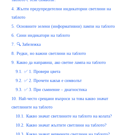
4.
Жълти предупредителни индикаторни светлини на
таблото
5.
Основните зелени (информативни) лампи на таблото
6.
Сини индикатори на таблото
7.
🔍 Забележка
8.
Редки, но важни светлини на таблото
9.
Какво да направиш, ако светне лампа на таблото
9.1.
✅ 1. Провери цвета
9.2.
✅ 2. Прочети какъв е символът
9.3.
✅ 3. При съмнение – диагностика
10.
Най-често срещани въпроси за това какво значат
светлините на таблото
10.1.
Какво значат светлините на таблото на колата?
10.2.
Какво значат жълтите светлини на таблото?
10.3.
Какво значат червените светлини на таблото?