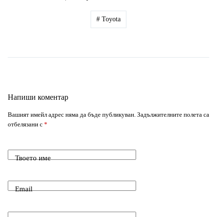
e
d
k
#
Toyota
i
A
n
r
b
i
e
n
p
g
a
o
t
d
k
p
e
m
o
I
Напиши коментар
r
k
n
Вашият имейл адрес няма да бъде публикуван.
Задължителните полета са
отбелязани с
*
Твоето име
Email