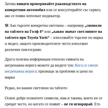
Затова
винаги проверявайте ръководството на
конкретния автомобил
или се консултирайте със сервиз,
ако се появи непознат индикатор.
🛠 Ако търсите конкретна светлина – например
„символи
на таблото на Голф 4“
или
„какво значат светлините на
таблото при Toyota Yaris“
– използвайте търсене по марка
и модел, защото производителите често използват
различни пиктограми.
Друга полезна информация относно смяната на
ангренажна верига можете да видите тук:
Кога се сменя
ангренажна верига
: признаци за проблеми и цени по
марки
Редки, но важни светлини на таблото
Освен добре познатите символи, има и такива, които не се
срещат често, но когато се появят –
не ги игнорирай
. Ето