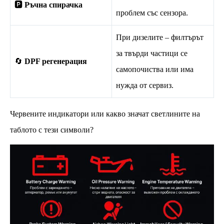
🅿️
Ръчна спирачка
проблем със сензора.
При дизелите – филтърът
за твърди частици се
🔄
DPF регенерация
самопочиства или има
нужда от сервиз.
Червените индикатори или какво значат светлините на
таблото с тези символи?