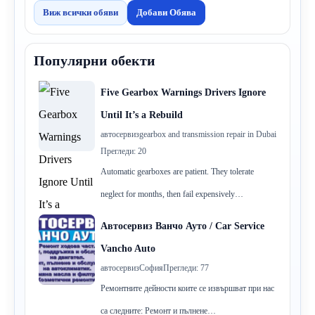
Виж всички обяви
Добави Обява
Популярни обекти
Five Gearbox Warnings Drivers Ignore
Until It’s a Rebuild
автосервиз
gearbox and transmission repair in Dubai
Прегледи: 20
Automatic gearboxes are patient. They tolerate
neglect for months, then fail expensively…
Автосервиз Ванчо Ауто / Car Service
Vancho Auto
автосервиз
София
Прегледи: 77
Ремонтните дейности коите се извършват при нас
са следните: Ремонт и пълнене…