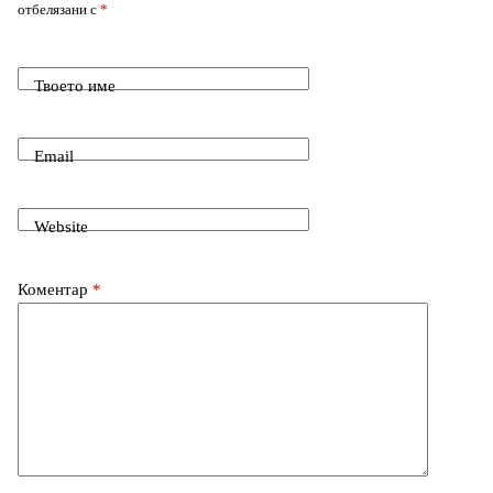
отбелязани с
*
o
t
d
k
p
e
m
o
I
Твоето име
r
k
n
Email
Website
Коментар
*