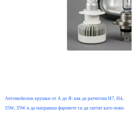
Автомобилни крушки от А до Я: как да разчиташ H7, H4,
55W, 35W и да направиш фаровете си да светят като нови