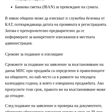
Банкова сметка (IBAN) за превеждане на сумата.
В някои общини може да изискват и служебна бележка от
КАТ, потвърждаваща датата на промяната в регистрацията.
Затова е препоръчително предварително да се
информирате за конкретните изисквания в местната
администрация.
Срокове за подаване и изплащане
Сроковете за подаване на заявление за възстановяване на
данък МПС при продажба са определени в правилниците
на общините, но най-често са в рамките на текущата
календарна година, в която е извършена продажбата. Ако
пропуснете този срок, правото ви на възстановяване може
да отпадне.
След подаване на заявление и проверка на документите,
общините обикновено изплащат сумата в срок от 30 дни.