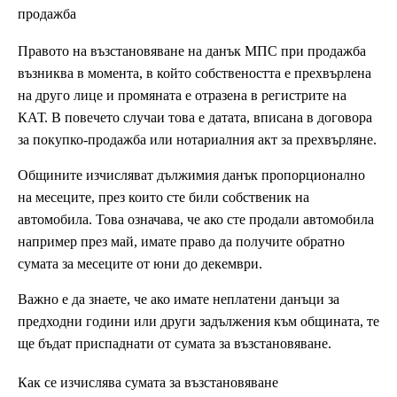
продажба
Правото на възстановяване на данък МПС при продажба
възниква в момента, в който собствеността е прехвърлена
на друго лице и промяната е отразена в регистрите на
КАТ. В повечето случаи това е датата, вписана в договора
за покупко-продажба или нотариалния акт за прехвърляне.
Общините изчисляват дължимия данък пропорционално
на месеците, през които сте били собственик на
автомобила. Това означава, че ако сте продали автомобила
например през май, имате право да получите обратно
сумата за месеците от юни до декември.
Важно е да знаете, че ако имате неплатени данъци за
предходни години или други задължения към общината, те
ще бъдат приспаднати от сумата за възстановяване.
Как се изчислява сумата за възстановяване