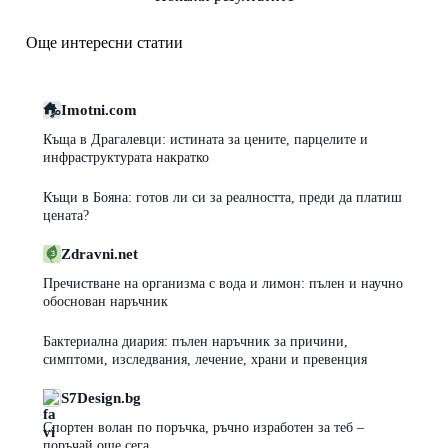
Още интересни статии
Imotni.com
Къща в Драгалевци: истината за цените, парцелите и
инфраструктурата накратко
Къщи в Бояна: готов ли си за реалността, преди да платиш
цената?
Zdravni.net
Пречистване на организма с вода и лимон: пълен и научно
обоснован наръчник
Бактериална диария: пълен наръчник за причини,
симптоми, изследвания, лечение, храни и превенция
S7Design.bg
Спортен волан по поръчка, ръчно изработен за теб –
поръчай още сега