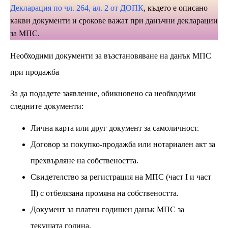
Декларация по чл. 264, ал. 2 от ДОПК
, където е описано
какви документи и срокове важат при данъчни декларации
за МПС.
Необходими документи за възстановяване на данък МПС
при продажба
За да подадете заявление, обикновено са необходими
следните документи:
Лична карта или друг документ за самоличност.
Договор за покупко-продажба или нотариален акт за
прехвърляне на собствеността.
Свидетелство за регистрация на МПС (част I и част
II) с отбелязана промяна на собствеността.
Документ за платен годишен данък МПС за
текущата година.