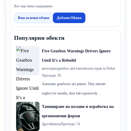
Все още няма съдържание.
Виж всички обяви
Добави Обява
Популярни обекти
Five Gearbox Warnings Drivers Ignore
Until It’s a Rebuild
автосервиз
gearbox and transmission repair in Dubai
Прегледи: 20
Automatic gearboxes are patient. They tolerate
neglect for months, then fail expensively…
Тапициране на волани и изработка на
ергономични форми
Други
Банско
Прегледи: 74