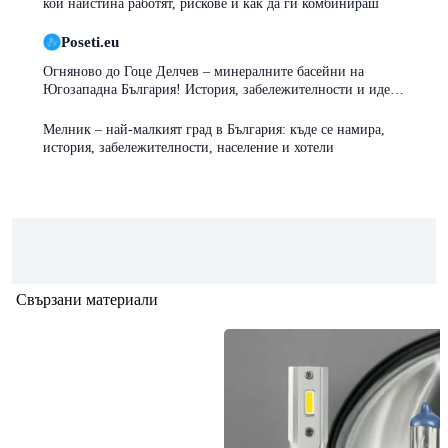
кои наистина работят, рискове и как да ги комбинираш
Poseti.eu
Огняново до Гоце Делчев – минералните басейни на
Югозападна България! История, забележителности и идеи
за почивка
Мелник – най-малкият град в България: къде се намира,
история, забележителности, население и хотели
Свързани материали