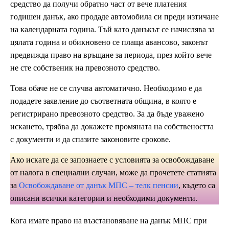
средство да получи обратно част от вече платения
годишен данък, ако продаде автомобила си преди изтичане
на календарната година. Тъй като данъкът се начислява за
цялата година и обикновено се плаща авансово, законът
предвижда право на връщане за периода, през който вече
не сте собственик на превозното средство.
Това обаче не се случва автоматично. Необходимо е да
подадете заявление до съответната община, в която е
регистрирано превозното средство. За да бъде уважено
искането, трябва да докажете промяната на собствеността
с документи и да спазите законовите срокове.
Ако искате да се запознаете с условията за освобождаване
от налога в специални случаи, може да прочетете статията
за
Освобождаване от данък МПС – телк пенсии
, където са
описани всички категории и необходими документи.
Кога имате право на възстановяване на данък МПС при