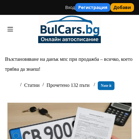
Вход
Регистрация
Добави
Skip
to
content
Възстановяване на данък мпс при продажба – всичко, което
трябва да знаеш!
Статии
Прочетено 132 пъти
Note it