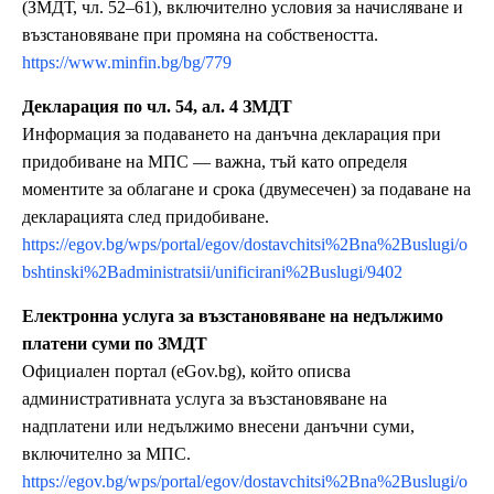
(ЗМДТ, чл. 52–61), включително условия за начисляване и
възстановяване при промяна на собствеността.
https://www.minfin.bg/bg/779
Декларация по чл. 54, ал. 4 ЗМДТ
Информация за подаването на данъчна декларация при
придобиване на МПС — важна, тъй като определя
моментите за облагане и срока (двумесечен) за подаване на
декларацията след придобиване.
https://egov.bg/wps/portal/egov/dostavchitsi%2Bna%2Buslugi/o
bshtinski%2Badministratsii/unificirani%2Buslugi/9402
Електронна услуга за възстановяване на недължимо
платени суми по ЗМДТ
Официален портал (eGov.bg), който описва
административната услуга за възстановяване на
надплатени или недължимо внесени данъчни суми,
включително за МПС.
https://egov.bg/wps/portal/egov/dostavchitsi%2Bna%2Buslugi/o