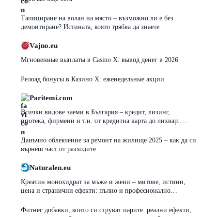
Тапициране на волан на място – възможно ли е без
демонтиране? Истината, която трябва да знаете
Vajno.eu
Мгновенные выплаты в Casino X: вывод денег в 2026
Релоад бонусы в Казино Х: еженедельные акции
Paritemi.com
Всички видове заеми в България – кредит, лизинг,
ипотека, фирмени и т.н. от кредитна карта до лихвар:
плюсове, минуси и капани
Данъчно облекчение за ремонт на жилище 2025 – как да си
върнеш част от разходите
Naturalen.eu
Креатин монохидрат за мъже и жени – митове, истини,
цена и странични ефекти: пълно и професионално
ръководство
Фитнес добавки, които си струват парите: реални ефекти,