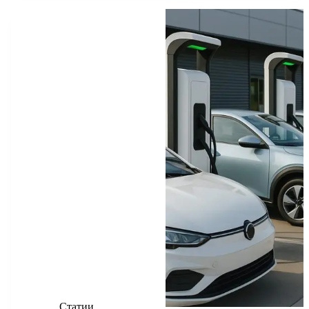
L
r
s
e
g
i
e
d
k
i
A
n
r
l
b
i
e
n
p
g
a
o
t
d
k
p
e
m
o
I
r
k
n
Статии