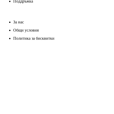
Поддръжка
За нас
Общи условия
Политика за бисквитки
Политика за поверителност
Редакционна политика
Връзка с нас
Правна информация и авторски права
Партньорства с Bulcars.bg
Реклама в Bulcars.bg
© BulCars.bg – Всички права запазени. Нерегламентираното
копиране е забранено.