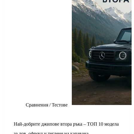
n
p
g
a
o
t
d
k
p
e
m
o
I
r
k
n
Сравнения / Тестове
Най-добрите джипове втора ръка – ТОП 10 модела
за лов, офроуд и теглене на каравана