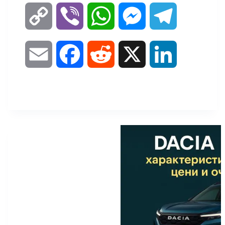
C
V
W
M
T
o
i
h
e
e
E
F
R
X
L
p
b
a
s
l
m
a
e
i
y
e
t
s
e
a
c
d
n
L
r
s
e
g
i
e
d
k
i
A
n
r
l
b
i
e
n
p
g
a
o
t
d
k
p
e
m
o
I