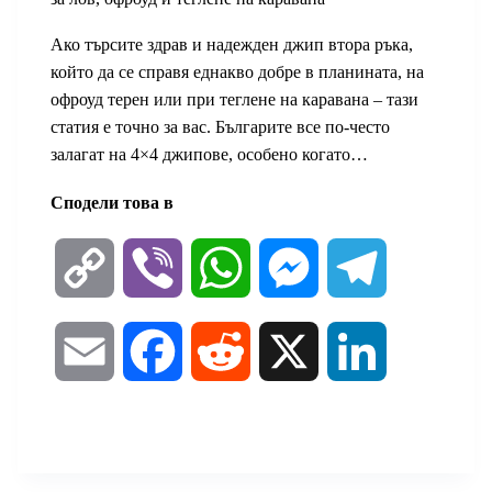
Ако търсите здрав и надежден джип втора ръка,
който да се справя еднакво добре в планината, на
офроуд терен или при теглене на каравана – тази
статия е точно за вас. Българите все по-често
залагат на 4×4 джипове, особено когато…
Сподели това в
C
V
W
M
T
o
i
h
e
e
E
F
R
X
L
p
b
a
s
l
m
a
e
i
y
e
t
s
e
a
c
d
n