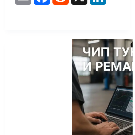
p
b
a
s
l
m
a
e
i
y
e
t
s
e
a
c
d
n
L
r
s
e
g
i
e
d
k
i
A
n
r
l
b
i
e
n
p
g
a
o
t
d
k
p
e
m
o
I
r
k
n