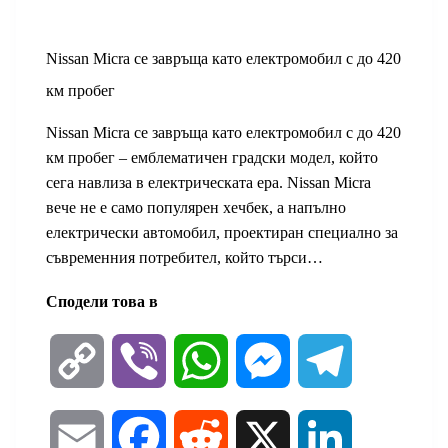
Nissan Micra се завръща като електромобил с до 420
км пробег
Nissan Micra се завръща като електромобил с до 420
км пробег – емблематичен градски модел, който
сега навлиза в електрическата ера. Nissan Micra
вече не е само популярен хечбек, а напълно
електрически автомобил, проектиран специално за
съвременния потребител, който търси…
Сподели това в
C
V
W
M
T
o
i
h
e
e
E
F
R
X
L