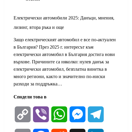
Електрически автомобили 2025: Данъци, мнения,
лизинг, втора ръка и още
Защо електрическият автомобил е все по-актуален
в България? През 2025 г. интересът към
електрически автомобил в България достига нови
върхове. Причините са няколко: нулев данък за
електрически автомобил, безплатна винетка в
много региони, както и значително по-ниски
разходи за поддръжка…
Сподели това в
C
V
W
M
T
o
i
h
e
e