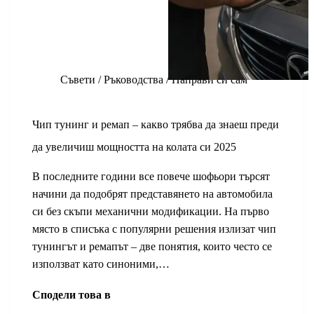
Съвети / Ръководства / Направи си сам
Чип тунинг и ремап – какво трябва да знаеш преди
да увеличиш мощността на колата си 2025
В последните години все повече шофьори търсят
начини да подобрят представянето на автомобила
си без скъпи механични модификации. На първо
място в списъка с популярни решения излизат чип
тунингът и ремапът – две понятия, които често се
използват като синоними,…
Сподели това в