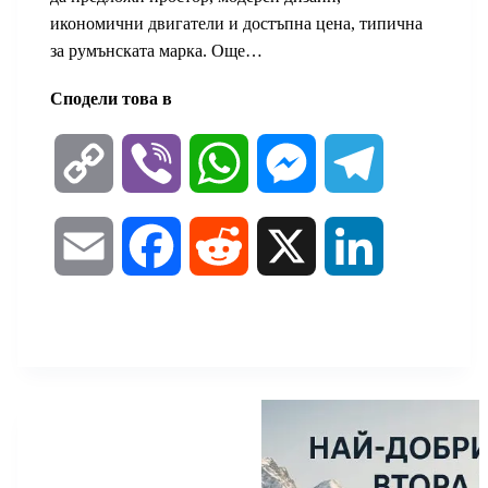
икономични двигатели и достъпна цена, типична
за румънската марка. Още…
Сподели това в
C
V
W
M
T
o
i
h
e
e
E
F
R
X
L
p
b
a
s
l
m
a
e
i
y
e
t
s
e
a
c
d
n
L
r
s
e
g
i
e
d
k
i
A
n
r
l
b
i
e