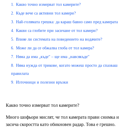
1.
Какво точно измерват тол камерите?
2.
Къде вече са активни тол камери?
3.
Най-голямата грешка: да караш бавно само пред камерата
4.
Какви са глобите при засичане от тол камери?
5.
Влияе ли системата на поведението на водачите?
6.
Може ли да се обжалва глоба от тол камера?
7.
Няма да има „къде“ – ще има „навсякъде“
8.
Няма нужда от трикове, когато можеш просто да спазваш
правилата
9.
Източници и полезни връзки
Какво точно измерват тол камерите?
Много шофьори мислят, че тол камерата прави снимка и
засича скоростта като обикновен радар. Това е грешно.