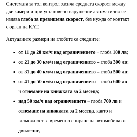
Системата за тол контрол засича средната скорост между
две камери и при установено нарушение автоматично се
издава
глоба за превишена скорост
, без нужда от контакт
с орган на КАТ.
Актуалните размери на глобите са следните:
от 11 до 20 км/ч над ограничението
– глоба
100 лв
;
от 21 до 30 км/ч над ограничението
– глоба
300 лв
;
от 31 до 40 км/ч над ограничението
– глоба
500 лв
;
от 41 до 50 км/ч над ограничението
– глоба
600 лв
и
отнемане на книжката за 2 месеца
;
над 50 км/ч над ограничението
– глоба
700 лв
и
отнемане на книжката за 2 месеца
, както и
възможност за временно спиране на автомобила от
движение;