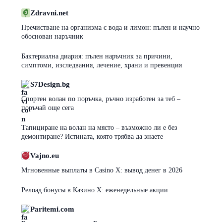
Zdravni.net
Пречистване на организма с вода и лимон: пълен и научно
обоснован наръчник
Бактериална диария: пълен наръчник за причини,
симптоми, изследвания, лечение, храни и превенция
S7Design.bg
Спортен волан по поръчка, ръчно изработен за теб –
поръчай още сега
Тапициране на волан на място – възможно ли е без
демонтиране? Истината, която трябва да знаете
Vajno.eu
Мгновенные выплаты в Casino X: вывод денег в 2026
Релоад бонусы в Казино Х: еженедельные акции
Paritemi.com