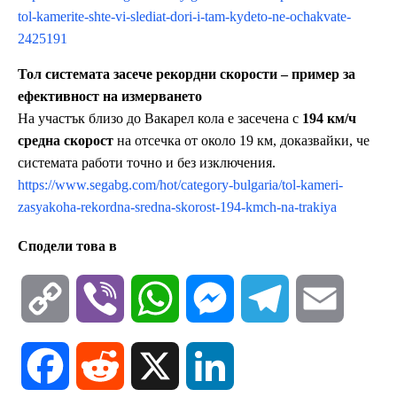
tol-kamerite-shte-vi-slediat-dori-i-tam-kydeto-ne-ochakvate-
2425191
Тол системата засече рекордни скорости – пример за
ефективност на измерването
На участък близо до Вакарел кола е засечена с
194 км/ч
средна скорост
на отсечка от около 19 км, доказвайки, че
системата работи точно и без изключения.
https://www.segabg.com/hot/category-bulgaria/tol-kameri-
zasyakoha-rekordna-sredna-skorost-194-kmch-na-trakiya
Сподели това в
C
V
W
M
T
E
o
i
h
e
e
m
F
R
X
L
p
b
a
s
l
a