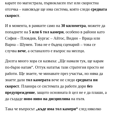
карате по магистрала, първокласен път или скоростна
отсечка – навсякъде ще има система, която следи
средната
скорост
.
И в момента, в рамките само на
30 километра
, можете да
попаднете на
5 или 6 тол камери
, особено в райони като
София – Пловдив, Бургас – Айтос, Видин – Враца или
Варна – Шумен. Това не е бъдещ сценарий – това се
случва
вече
, а останалото е въпрос на месеци.
Досега много хора си казваха: „Ще намаля тук, ще карам
по-бързо натам“. Оттук нататък тази стратегия просто не
работи. Ще знаете, че минавате през участък, но няма да
знаете дали
тол камерата
вече не следи
средната ви
скорост
. Планира се системата да работи дори
без
предупреждение
, защото основната ѝ цел не е да плаши, а
да създаде
ново ниво на дисциплина
на пътя.
Така че въпросът
„къде има тол камери“
след няколко