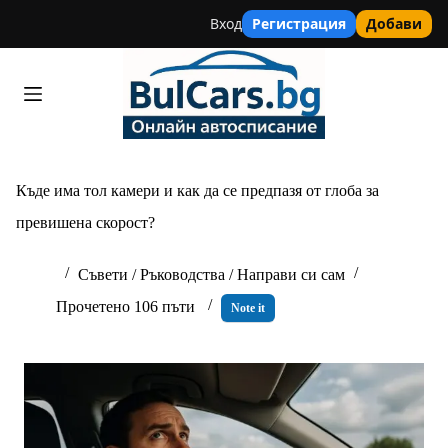
Вход
Регистрация
Добави
Skip
to
content
Къде има тол камери и как да се предпазя от глоба за
превишена скорост?
Съвети / Ръководства / Направи си сам
Прочетено 106 пъти
Note it