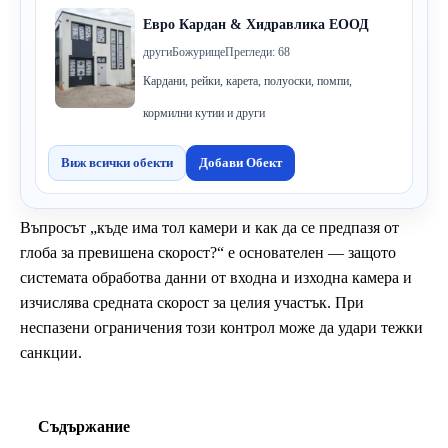
Евро Кардан & Хидравлика ЕООД
други
Божурище
Прегледи: 68
Кардани, рейки, карета, полуоски, помпи,
кормилни кутии и други
Виж всички обекти
Добави Обект
Въпросът „къде има тол камери и как да се предпазя от
глоба за превишена скорост?“ е основателен — защото
системата обработва данни от входна и изходна камера и
изчислява средната скорост за целия участък. При
неспазени ограничения този контрол може да удари тежки
санкции.
Съдържание