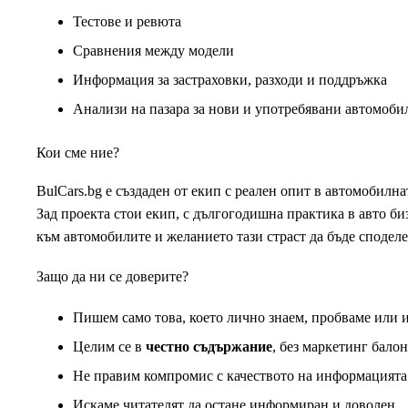
Тестове и ревюта
Сравнения между модели
Информация за застраховки, разходи и поддръжка
Анализи на пазара за нови и употребявани автомоби
Кои сме ние?
BulCars.bg е създаден от екип с реален опит в автомобилна
Зад проекта стои екип, с дългогодишна практика в авто би
към автомобилите и желанието тази страст да бъде споделе
Защо да ни се доверите?
Пишем само това, което лично знаем, пробваме или 
Целим се в
честно съдържание
, без маркетинг балон
Не правим компромис с качеството на информацията
Искаме читателят да остане информиран и доволен