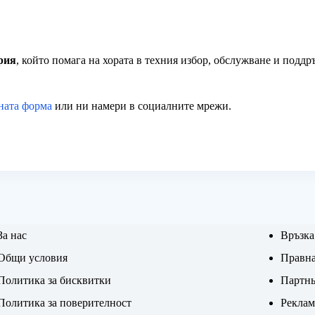
рия
, който помага на хората в техния избор, обслужване и подд
ната форма
или ни намери в социалните мрежи.
За нас
Връзка
Общи условия
Правна
Политика за бисквитки
Партнь
Политика за поверителност
Реклам