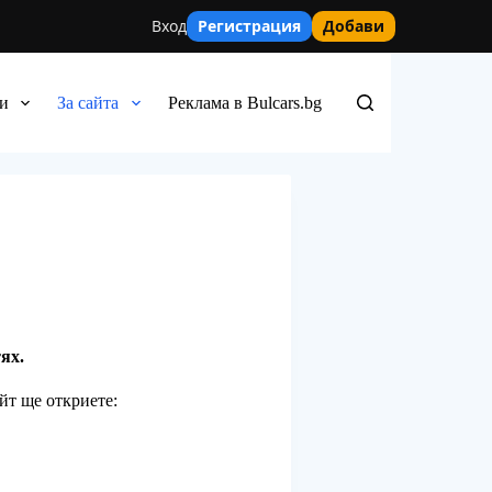
Вход
Регистрация
Добави
и
За сайта
Реклама в Bulcars.bg
ях.
йт ще откриете: