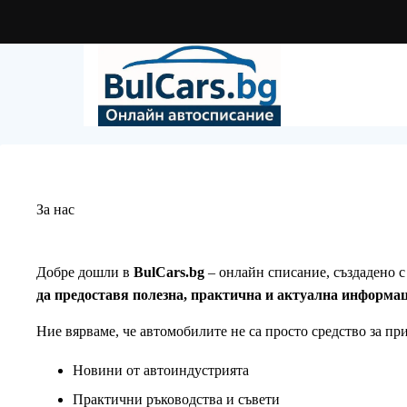
Skip
to
content
За нас
Добре дошли в
BulCars.bg
– онлайн списание, създадено с
да предоставя полезна, практична и актуална информац
Ние вярваме, че автомобилите не са просто средство за п
Новини от автоиндустрията
Практични ръководства и съвети