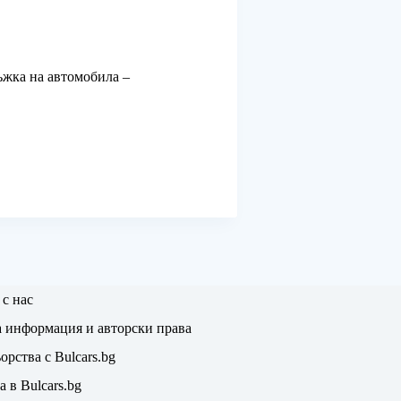
ръжка на автомобила –
 с нас
 информация и авторски права
орства с Bulcars.bg
а в Bulcars.bg