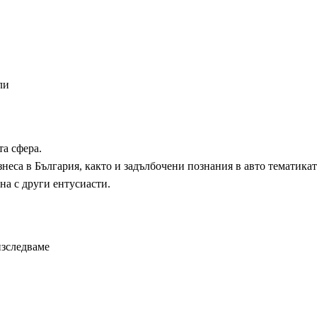
ли
та сфера.
знеса в България, както и задълбочени познания в авто тематикат
на с други ентусиасти.
изследваме