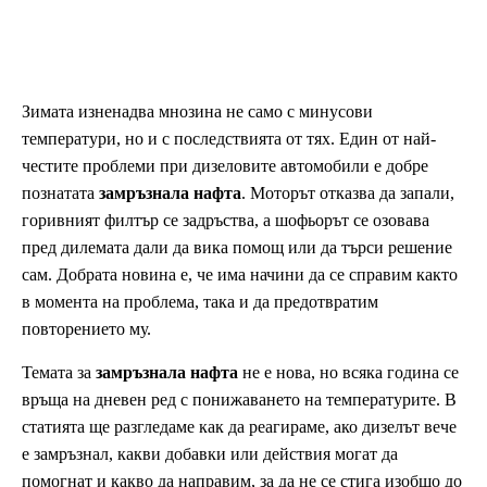
Зимата изненадва мнозина не само с минусови
температури, но и с последствията от тях. Един от най-
честите проблеми при дизеловите автомобили е добре
познатата
замръзнала нафта
. Моторът отказва да запали,
горивният филтър се задръства, а шофьорът се озовава
пред дилемата дали да вика помощ или да търси решение
сам. Добрата новина е, че има начини да се справим както
в момента на проблема, така и да предотвратим
повторението му.
Темата за
замръзнала нафта
не е нова, но всяка година се
връща на дневен ред с понижаването на температурите. В
статията ще разгледаме как да реагираме, ако дизелът вече
е замръзнал, какви добавки или действия могат да
помогнат и какво да направим, за да не се стига изобщо до