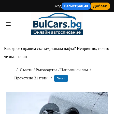
Вход
Регистрация
Добави
Skip
to
content
Как да се справим със замръзнала нафта? Неприятно, но ето
че има начин
Съвети / Ръководства / Направи си сам
Прочетено 31 пъти
Note it