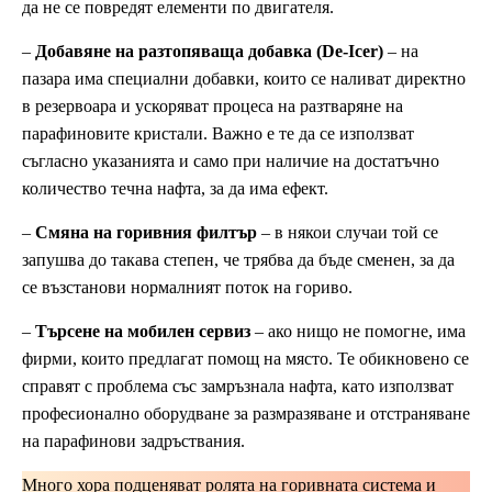
да не се повредят елементи по двигателя.
–
Добавяне на разтопяваща добавка (De-Icer)
– на
пазара има специални добавки, които се наливат директно
в резервоара и ускоряват процеса на разтваряне на
парафиновите кристали. Важно е те да се използват
съгласно указанията и само при наличие на достатъчно
количество течна нафта, за да има ефект.
–
Смяна на горивния филтър
– в някои случаи той се
запушва до такава степен, че трябва да бъде сменен, за да
се възстанови нормалният поток на гориво.
–
Търсене на мобилен сервиз
– ако нищо не помогне, има
фирми, които предлагат помощ на място. Те обикновено се
справят с проблема със замръзнала нафта, като използват
професионално оборудване за размразяване и отстраняване
на парафинови задръствания.
Много хора подценяват ролята на горивната система и