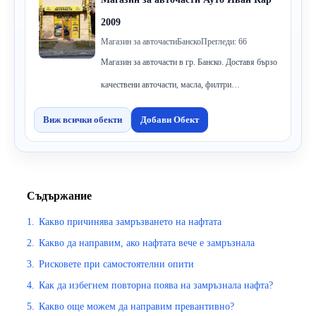
2009
Магазин за авточасти
Банско
Прегледи: 66
Магазин за авточасти в гр. Банско. Доставя бързо
качествени авточасти, масла, филтри…
Виж всички обекти
Добави Обект
Съдържание
1.
Какво причинява замръзването на нафтата
2.
Какво да направим, ако нафтата вече е замръзнала
3.
Рисковете при самостоятелни опити
4.
Как да избегнем повторна поява на замръзнала нафта?
5.
Какво още можем да направим превантивно?