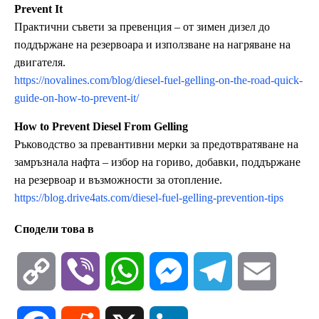
Prevent It
Практични съвети за превенция – от зимен дизел до
поддържане на резервоара и използване на нагряване на
двигателя.
https://novalines.com/blog/diesel-fuel-gelling-on-the-road-quick-
guide-on-how-to-prevent-it/
How to Prevent Diesel From Gelling
Ръководство за превантивни мерки за предотвратяване на
замръзнала нафта – избор на гориво, добавки, поддържане
на резервоар и възможности за отопление.
https://blog.drive4ats.com/diesel-fuel-gelling-prevention-tips
Сподели това в
C
V
W
M
T
E
o
i
h
e
e
m