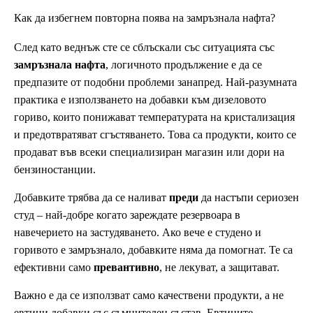
Как да избегнем повторна поява на замръзнала нафта?
След като веднъж сте се сблъскали със ситуацията със
замръзнала нафта
, логичното продължение е да се
предпазите от подобни проблеми занапред. Най-разумната
практика е използването на добавки към дизеловото
гориво, които понижават температурата на кристализация
и предотвратяват сгъстяването. Това са продукти, които се
продават във всеки специализиран магазин или дори на
бензиностанции.
Добавките трябва да се наливат
преди
да настъпи сериозен
студ – най-добре когато зареждате резервоара в
навечерието на застудяването. Ако вече е студено и
горивото е замръзнало, добавките няма да помогнат. Те са
ефективни само
превантивно
, не лекуват, а защитават.
Важно е да се използват само качествени продукти, а не
евтини добавки със съмнителен състав. Евтините