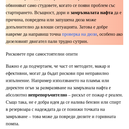
обвиняват само студовете, когато се появи проблем със
стартирането. Всъщност, дори и
замръзналата нафта
да е
причина, повредена или запушена дюза може
допълнително да влоши ситуацията. Затова е добре
навреме да направиш точна
проверка на дюзи
, особено ако
дизеловият двигател пали трудно сутрин.
Рисковете при самостоятелни опити
Важно е да подчертаем, че част от методите, макар и
ефективни, могат да бъдат рискови при неправилно
изпълнение. Например използването на пламък или
директен огън за размразяване на замръзнала нафта е
абсолютно
непрепоръчително
– рискът от пожар е реален.
Също така, не е добра идея да се налива бензин или спирт
в резервоара с надеждата да се понижи точката на
замръзване – това може да повреди дюзите и горивната
помпа.