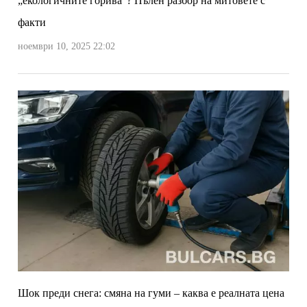
„екологичните горива“? Пълен разбор на митовете с
факти
ноември 10, 2025 22:02
Шок преди снега: смяна на гуми – каква е реалната цена