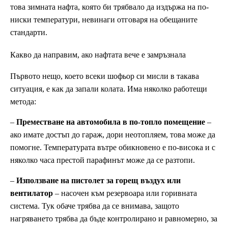
това зимната нафта, която би трябвало да издържа на по-
ниски температури, невинаги отговаря на обещаните
стандарти.
Какво да направим, ако нафтата вече е замръзнала
Първото нещо, което всеки шофьор си мисли в такава
ситуация, е как да запали колата. Има няколко работещи
метода:
–
Преместване на автомобила в по-топло помещение
–
ако имате достъп до гараж, дори неотопляем, това може да
помогне. Температурата вътре обикновено е по-висока и с
няколко часа престой парафинът може да се разтопи.
–
Използване на пистолет за горещ въздух или
вентилатор
– насочен към резервоара или горивната
система. Тук обаче трябва да се внимава, защото
нагряването трябва да бъде контролирано и равномерно, за