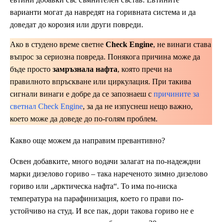
варианти могат да навредят на горивната система и да
доведат до корозия или други повреди.
Ако в студено време светне
Check Engine
, не винаги става
въпрос за сериозна повреда. Понякога причина може да
бъде просто
замръзнала нафта
, която пречи на
правилното впръскване или циркулация. При такива
сигнали винаги е добре да се запознаеш с
причините за
светнал Check Engine
, за да не изпуснеш нещо важно,
което може да доведе до по-голям проблем.
Какво още можем да направим превантивно?
Освен добавките, много водачи залагат на по-надеждни
марки дизелово гориво – така нареченото зимно дизелово
гориво или „арктическа нафта“. То има по-ниска
температура на парафинизация, което го прави по-
устойчиво на студ. И все пак, дори такова гориво не е