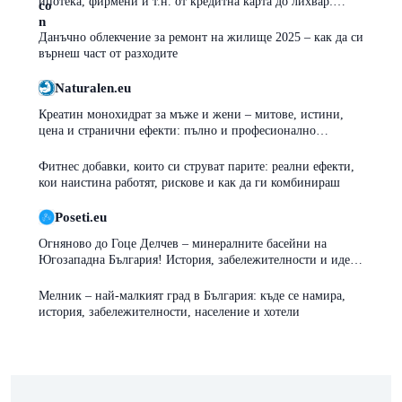
ипотека, фирмени и т.н. от кредитна карта до лихвар:
плюсове, минуси и капани
Данъчно облекчение за ремонт на жилище 2025 – как да си
върнеш част от разходите
Naturalen.eu
Креатин монохидрат за мъже и жени – митове, истини,
цена и странични ефекти: пълно и професионално
ръководство
Фитнес добавки, които си струват парите: реални ефекти,
кои наистина работят, рискове и как да ги комбинираш
Poseti.eu
Огняново до Гоце Делчев – минералните басейни на
Югозападна България! История, забележителности и идеи
за почивка
Мелник – най-малкият град в България: къде се намира,
история, забележителности, население и хотели