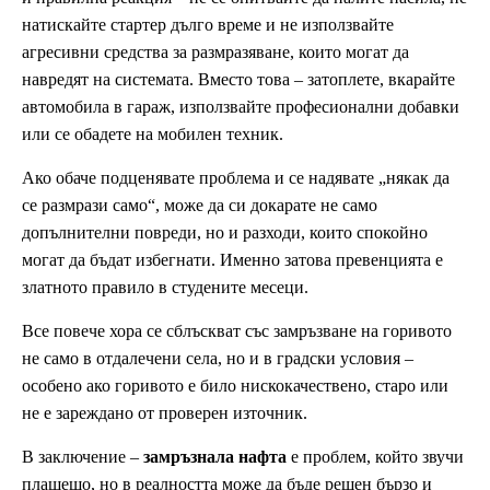
натискайте стартер дълго време и не използвайте
агресивни средства за размразяване, които могат да
навредят на системата. Вместо това – затоплете, вкарайте
автомобила в гараж, използвайте професионални добавки
или се обадете на мобилен техник.
Ако обаче подценявате проблема и се надявате „някак да
се размрази само“, може да си докарате не само
допълнителни повреди, но и разходи, които спокойно
могат да бъдат избегнати. Именно затова превенцията е
златното правило в студените месеци.
Все повече хора се сблъскват със замръзване на горивото
не само в отдалечени села, но и в градски условия –
особено ако горивото е било нискокачествено, старо или
не е зареждано от проверен източник.
В заключение –
замръзнала нафта
е проблем, който звучи
плашещо, но в реалността може да бъде решен бързо и