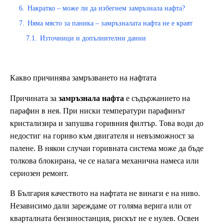
6.
Накратко – може ли да избегнем замръзнала нафта?
7.
Няма място за паника – замръзналата нафта не е краят
7.1.
Източници и допълнителни данни
Какво причинява замръзването на нафтата
Причината за
замръзнала нафта
е съдържанието на
парафин в нея. При ниски температури парафинът
кристализира и запушва горивния филтър. Това води до
недостиг на гориво към двигателя и невъзможност за
палене. В някои случаи горивната система може да бъде
толкова блокирана, че се налага механична намеса или
сериозен ремонт.
В България качеството на нафтата не винаги е на ниво.
Независимо дали зареждаме от голяма верига или от
кварталната бензиностанция, рискът не е нулев. Освен