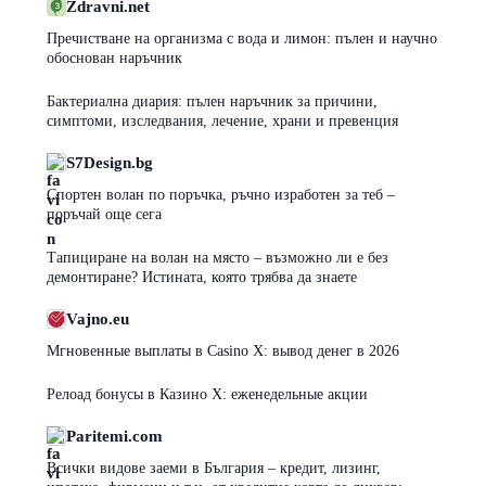
Zdravni.net
Пречистване на организма с вода и лимон: пълен и научно
обоснован наръчник
Бактериална диария: пълен наръчник за причини,
симптоми, изследвания, лечение, храни и превенция
S7Design.bg
Спортен волан по поръчка, ръчно изработен за теб –
поръчай още сега
Тапициране на волан на място – възможно ли е без
демонтиране? Истината, която трябва да знаете
Vajno.eu
Мгновенные выплаты в Casino X: вывод денег в 2026
Релоад бонусы в Казино Х: еженедельные акции
Paritemi.com
Всички видове заеми в България – кредит, лизинг,