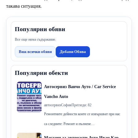
такава ситуация.
Популярни обяви
Все още няма съдържание.
Виж всички обяви
Добави Обява
Популярни обекти
Автосервиз Ванчо Ауто / Car Service
Vancho Auto
автосервиз
София
Прегледи: 82
Ремонтните дейности коите се извършват при нас
са следните: Ремонт и пълнене…
Магазин за авточасти Ауто Иван Кар