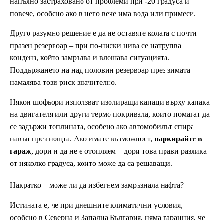
напълно застраховано от проблеми при -20 градуса и
повече, особено ако в него вече има вода или примеси.
Друго разумно решение е да не оставяте колата с почти
празен резервоар – при по-ниски нива се натрупва
конденз, който замръзва и влошава ситуацията.
Поддържането на над половин резервоар през зимата
намалява този риск значително.
Някои шофьори използват изолиращи капаци върху капака
на двигателя или други термо покривала, които помагат да
се задържи топлината, особено ако автомобилът спира
навън през нощта. Ако имате възможност,
паркирайте в
гараж
, дори и да не е отопляем – дори това прави разлика
от няколко градуса, които може да са решаващи.
Накратко – може ли да избегнем замръзнала нафта?
Истината е, че при днешните климатични условия,
особено в Северна и Западна България, няма гаранция, че