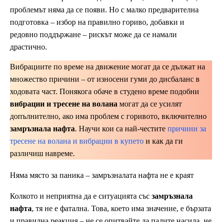
проблемът няма да се появи. Но с малко предварителна
подготовка – избор на правилно гориво, добавки и
редовно поддържане – рискът може да се намали
драстично.
Вибрациите по време на движение могат да се дължат на
множество причини – от износени гуми до дисбаланс в
ходовата част. Понякога обаче в студено време подобни
вибрации и тресене на волана
могат да се усилят
допълнително, ако има проблем с горивото, включително
замръзнала нафта
. Научи кои са най-честите
причини за
тресене на волана и вибрации в купето
и как да ги
различиш навреме.
Няма място за паника – замръзналата нафта не е краят
Колкото и неприятна да е ситуацията със
замръзнала
нафта
, тя не е фатална. Това, което има значение, е бързата
и правилна реакция – не се опитвайте да палите насила, не